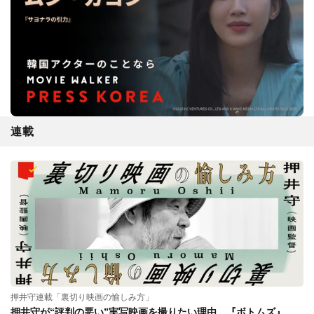
連載
押井守連載「裏切り映画の愉しみ方」
押井守が“評判の悪い”実写映画を撮りたい理由。『ボトムズ』