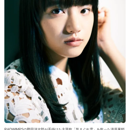
RADWIMPSの野田洋次郎が手掛けた主題歌「気まぐれ雲」を歌った清原果耶