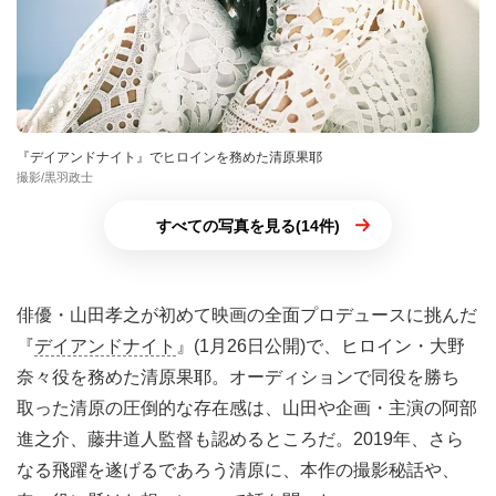
『デイアンドナイト』でヒロインを務めた清原果耶
撮影/黒羽政士
すべての写真を見る(14件)
俳優・山田孝之が初めて映画の全面プロデュースに挑んだ
『
デイアンドナイト
』(1月26日公開)で、ヒロイン・大野
奈々役を務めた清原果耶。オーディションで同役を勝ち
取った清原の圧倒的な存在感は、山田や企画・主演の阿部
進之介、藤井道人監督も認めるところだ。2019年、さら
なる飛躍を遂げるであろう清原に、本作の撮影秘話や、