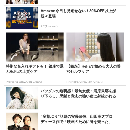
Amazon今日も見逃せない！80%OFF以上が
続々登場
PR(Amazon)
特別な名入れギフトも！ 銀座で選
【銀座】ReFaで始める大人の贅
ぶReFaの上質ケア
沢セルフケア
PR(ReFa GINZA on CREA)
PR(ReFa GINZA on CREA)
バツグンの透明感！最旬女優・清原果耶を撮
り下ろし。黒髪と意志の強い瞳に射抜かれる
“変態ぶり”話題の安藤政信、山田孝之プロ
デュース作で「映画のために身を売った」