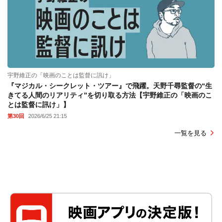
宇野維正の「映画のことは監督に訊け」
『マジカル・シークレット・ツアー』で飛躍。天野千尋監督の“生
きてる人間のリアリティ”を切り取る方法【宇野維正の「映画のこ
とは監督に訊け」】
第30回
2026/6/25 21:15
一覧を見る