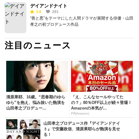
デイアンドナイト
3.8
291
“善と悪”をテーマにした人間ドラマが展開する俳優・山田
孝之の初プロデュース作品
注目のニュース
清原果耶、16歳。“思春期のゆら
「え、こんなセールやってた
ゆら”を抱え、悩み抜いた熱演を
の？」80％OFF以上が続々登場！
山田孝之プロデュー...
Amazonの本気が...
PR(Amazon)
山田孝之プロデュース作『デイアンドナイ
ト』で安藤政信、清原果耶らが熱演を見せ
る！