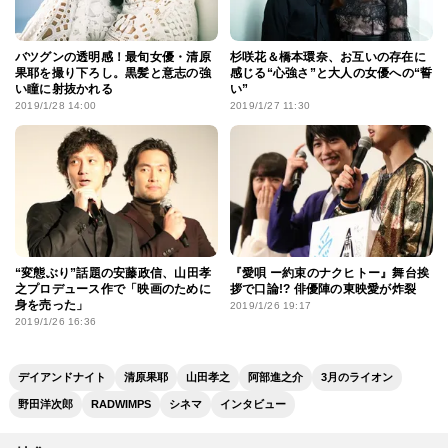
バツグンの透明感！最旬女優・清原
杉咲花＆橋本環奈、お互いの存在に
果耶を撮り下ろし。黒髪と意志の強
感じる“心強さ”と大人の女優への“誓
い瞳に射抜かれる
い”
2019/1/28 14:00
2019/1/27 11:30
“変態ぶり”話題の安藤政信、山田孝
『愛唄 ー約束のナクヒトー』舞台挨
之プロデュース作で「映画のために
拶で口論!? 俳優陣の東映愛が炸裂
身を売った」
2019/1/26 19:17
2019/1/26 16:36
デイアンドナイト
清原果耶
山田孝之
阿部進之介
3月のライオン
野田洋次郎
RADWIMPS
シネマ
インタビュー