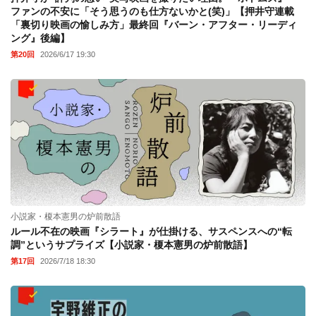
ファンの不安に「そう思うのも仕方ないかと(笑)」【押井守連載
「裏切り映画の愉しみ方」最終回『バーン・アフター・リーディ
ング』後編】
第20回
2026/6/17 19:30
小説家・榎本憲男の炉前散語
ルール不在の映画『シラート』が仕掛ける、サスペンスへの“転
調”というサプライズ【小説家・榎本憲男の炉前散語】
第17回
2026/7/18 18:30