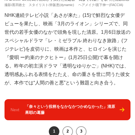
撮影/黒羽政士 スタイリスト/井阪恵(dynamic) ヘアメイク/面下伸一(FACCIA)
NHK連続テレビ小説「あさが来た」(15)で鮮烈な女優デ
ビューを果たし、映画「3月のライオン」シリーズで、同
世代の若手女優のなかで頭角を現した清原。1月6日放送の
スペシャルドラマ「レ・ミゼラブル 終わりなき旅路」(フ
ジテレビ)を皮切りに、映画は本作と、ヒロインを演じた
『愛唄 ー約束のナクヒトー』(1月25日公開)で幕を開け
る。昨年の初主演ドラマ「透明なゆりかご」(NHK)では、
透明感あふれる表情をたたえ、命の重さを世に問うた彼女
が、本作では“人間の善と悪”という難題と向き合う。
「奈々という役柄をなかなかつかめなかった」清原
Next
果耶の葛藤
1
2
3