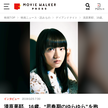
検索
アカウント
映画TOP
映画ニュース・読みもの
デイアンドナイト
清原果耶、16歳。
インタビュー
2019/1/25 7:30
清原果耶、16歳。“思春期のゆらゆら”を抱