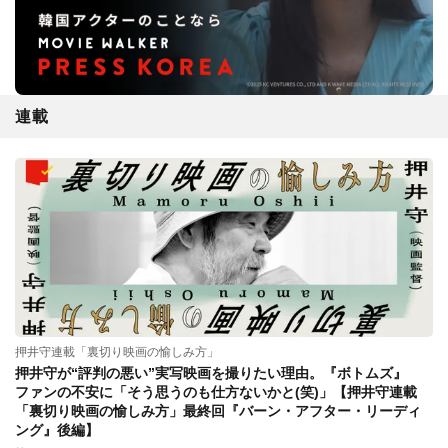
連載
押井守連載「裏切り映画の愉しみ方」
押井守が“評判の悪い”実写映画を撮りたい理由。『ボトムズ』
ファンの不安に「そう思うのも仕方ないかと(笑)」【押井守連載
「裏切り映画の愉しみ方」最終回『バーン・アフター・リーディ
ング』後編】