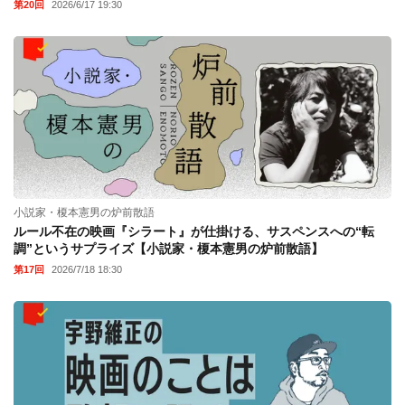
第20回
2026/6/17 19:30
小説家・榎本憲男の炉前散語
ルール不在の映画『シラート』が仕掛ける、サスペンスへの“転
調”というサプライズ【小説家・榎本憲男の炉前散語】
第17回
2026/7/18 18:30