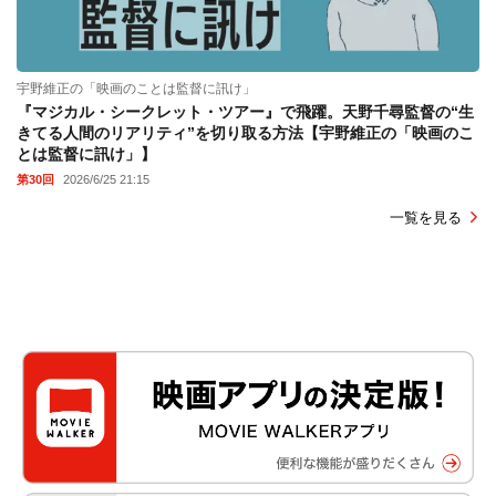
宇野維正の「映画のことは監督に訊け」
『マジカル・シークレット・ツアー』で飛躍。天野千尋監督の“生
きてる人間のリアリティ”を切り取る方法【宇野維正の「映画のこ
とは監督に訊け」】
第30回
2026/6/25 21:15
一覧を見る