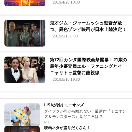
2019/4/20 18:30
鬼才ジム・ジャームッシュ監督が放
つ、異色ゾンビ映画が日本上陸決定！
2019/5/15 8:00
第72回カンヌ国際映画祭開幕！21歳の
最年少審査員エル・ファニングとイ
ニャリトゥ監督に熱視線
2019/5/16 19:30
LiSAが推すミニオンズ
ダイフクが耳から離れない！最新作『ミニオン
ズ＆モンスターズ』見どころは？
PR
映画ネタが盛りだくさん！