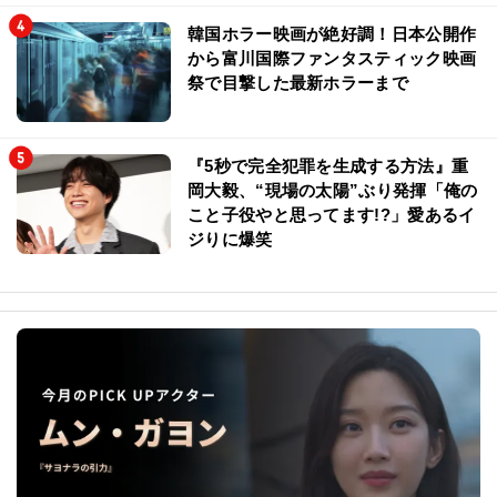
韓国ホラー映画が絶好調！日本公開作
から富川国際ファンタスティック映画
祭で目撃した最新ホラーまで
『5秒で完全犯罪を生成する方法』重
岡大毅、“現場の太陽”ぶり発揮「俺の
こと子役やと思ってます!?」愛あるイ
ジりに爆笑