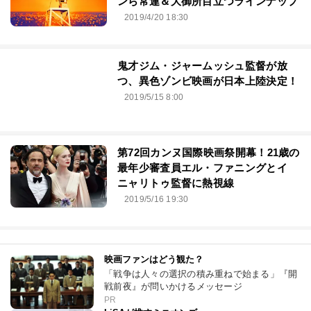
ンら常連＆大御所目立つラインナップ
2019/4/20 18:30
鬼才ジム・ジャームッシュ監督が放
つ、異色ゾンビ映画が日本上陸決定！
2019/5/15 8:00
第72回カンヌ国際映画祭開幕！21歳の
最年少審査員エル・ファニングとイ
ニャリトゥ監督に熱視線
2019/5/16 19:30
映画ファンはどう観た？
「戦争は人々の選択の積み重ねで始まる」『開
戦前夜』が問いかけるメッセージ
PR