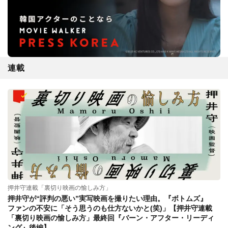
連載
押井守連載「裏切り映画の愉しみ方」
押井守が“評判の悪い”実写映画を撮りたい理由。『ボトムズ』
ファンの不安に「そう思うのも仕方ないかと(笑)」【押井守連載
「裏切り映画の愉しみ方」最終回『バーン・アフター・リーディ
ング』後編】