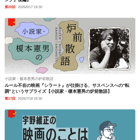
第20回
2026/6/17 19:30
小説家・榎本憲男の炉前散語
ルール不在の映画『シラート』が仕掛ける、サスペンスへの“転
調”というサプライズ【小説家・榎本憲男の炉前散語】
第17回
2026/7/18 18:30