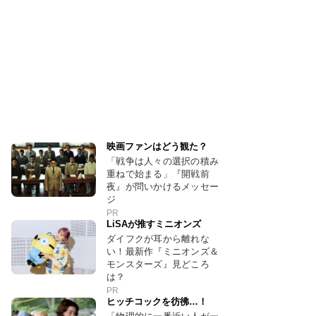
映画ファンはどう観た？
「戦争は人々の選択の積み
重ねで始まる」『開戦前
夜』が問いかけるメッセー
ジ
PR
LiSAが推すミニオンズ
ダイフクが耳から離れな
い！最新作『ミニオンズ＆
モンスターズ』見どころ
は？
PR
ヒッチコックを彷彿…！