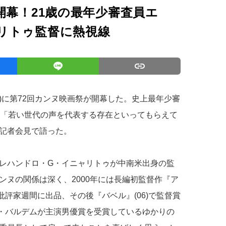
開幕！21歳の最年少審査員エ
リトゥ監督に熱視線
間)に第72回カンヌ映画祭が開幕した。史上最年少審
、「若い世代の声を代表する存在といってもらえて
記者会見で語った。
レハンドロ・G・イニャリトゥが中南米出身の監
ンヌの関係は深く、2000年には長編初監督作『ア
批評家週間に出品、その後『バベル』(06)で監督賞
ル・バルデムが主演男優賞を受賞しているゆかりの