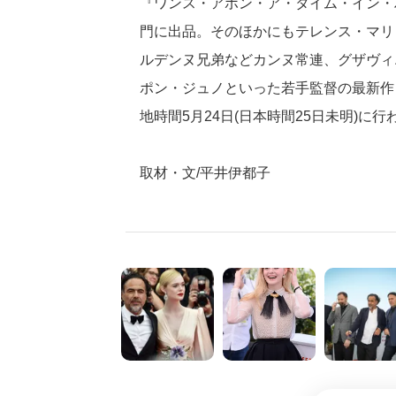
『ワンス・アポン・ア・タイム・イン・ハ
門に出品。そのほかにもテレンス・マリ
ルデンヌ兄弟などカンヌ常連、グザヴィ
ポン・ジュノといった若手監督の最新作
地時間5月24日(日本時間25日未明)に行
取材・文/平井伊都子