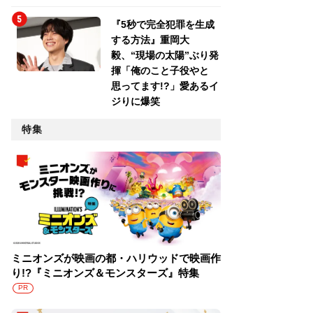
『5秒で完全犯罪を生成
する方法』重岡大
毅、“現場の太陽”ぶり発
揮「俺のこと子役やと
思ってます!?」愛あるイ
ジりに爆笑
特集
ミニオンズが映画の都・ハリウッドで映画作
り!?『ミニオンズ＆モンスターズ』特集
PR