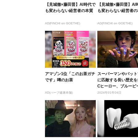
【見城徹×藤田晋】AI時代で
【見城徹×藤田晋】AI
も変わらない経営者の本質
も変わらない経営者の
AD(FINCHI on GOETHE)
AD(FINCHI on GOETHE)
アマゾン1位「このお茶ガチ
スーパーマンやバット
です」噂のお茶
に匹敵する長い歴史を
Cヒーロー、ブルービ
ルって...
AD(ハーブ健康本舗)
2024年01年04日