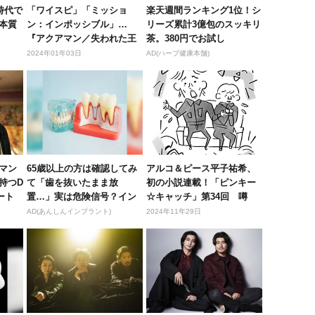
時代で
「ワイスピ」「ミッショ
楽天週間ランキング1位！シ
本質
ン：インポッシブル」…
リーズ累計3億包のスッキリ
『アクアマン／失われた王
茶。380円でお試し
国』と一緒に...
2024年01年03日
AD(ハーブ健康本舗)
マン
65歳以上の方は確認してみ
アルコ＆ピース平子祐希、
持つD
て「歯を抜いたまま放
初の小説連載！「ピンキー
ート
置…」実は危険信号？イン
☆キャッチ」第34回 噂
プラント始...
AD(あんしんインプラント)
2024年11年29日