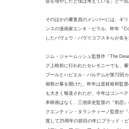
会を増やしたと僕は考えている」と一気
そのほかの審査員のメンバーには、ギリ
ンスの漫画家エンキ・ビラル、昨年『Cold
したパヴェウ・パヴリコフスキらが名を
ジム・ジャームッシュ監督作『The Dead 
グ上映前に行われたセレモニーでも、審
ブールとハビエル・バルデムが第72回
画祭が幕を開けた。昨年は是枝裕和監督
も大きく報道されたが、今年はコンペテ
本映画はなく、三池崇史監督の『初恋』(
クエンティン・タランティーノ監督が『パ
賞して25周年の節目の年にブラッド・