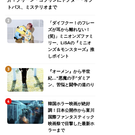
トパス、ミステリオまで
トパス、ミステリ
「ダイフクー！のフレー
ズが耳から離れない！
(笑)」ミニオンズファミ
リー、LiSAの『ミニオ
ンズ＆モンスターズ』推
しポイント
『オーメン』から半世
紀…“悪魔の子”ダミア
ン、苦悩と闘争の道のり
韓国ホラー映画が絶好
調！日本公開作から富川
国際ファンタスティック
映画祭で目撃した最新ホ
ラーまで