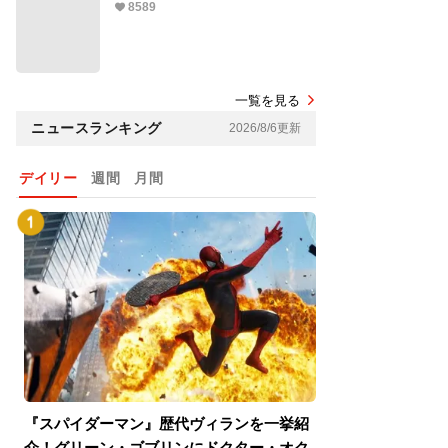
8589
一覧を見る
ニュースランキング
2026/8/6更新
デイリー
週間
月間
『スパイダーマン』歴代ヴィランを一挙紹
『スパイダーマン
介！グリーン・ゴブリンにドクター・オク
介！グリーン・ゴ