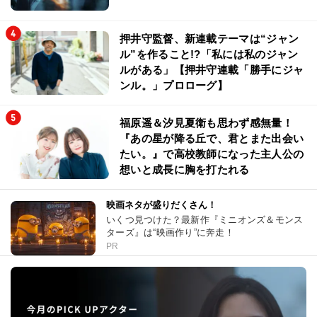
押井守監督、新連載テーマは“ジャン
ル”を作ること!?「私には私のジャン
ルがある」【押井守連載「勝手にジャ
ンル。」プロローグ】
福原遥＆汐見夏衛も思わず感無量！
『あの星が降る丘で、君とまた出会い
たい。』で高校教師になった主人公の
想いと成長に胸を打たれる
映画ネタが盛りだくさん！
いくつ見つけた？最新作『ミニオンズ＆モンス
ターズ』は“映画作り”に奔走！
PR