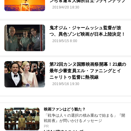
ンら常連＆大御所目立つラインナップ
2019/4/20 18:30
鬼才ジム・ジャームッシュ監督が放
つ、異色ゾンビ映画が日本上陸決定！
2019/5/15 8:00
第72回カンヌ国際映画祭開幕！21歳の
最年少審査員エル・ファニングとイ
ニャリトゥ監督に熱視線
2019/5/16 19:30
映画ファンはどう観た？
「戦争は人々の選択の積み重ねで始まる」『開
戦前夜』が問いかけるメッセージ
PR