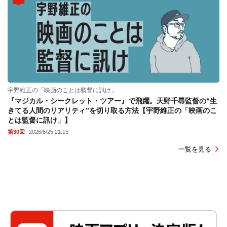
宇野維正の「映画のことは監督に訊け」
『マジカル・シークレット・ツアー』で飛躍。天野千尋監督の“生
きてる人間のリアリティ”を切り取る方法【宇野維正の「映画のこ
とは監督に訊け」】
第30回
2026/6/25 21:15
一覧を見る