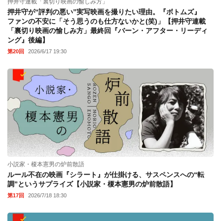
押井守連載「裏切り映画の愉しみ方」
押井守が“評判の悪い”実写映画を撮りたい理由。『ボトムズ』
ファンの不安に「そう思うのも仕方ないかと(笑)」【押井守連載
「裏切り映画の愉しみ方」最終回『バーン・アフター・リーディ
ング』後編】
第20回
2026/6/17 19:30
小説家・榎本憲男の炉前散語
ルール不在の映画『シラート』が仕掛ける、サスペンスへの“転
調”というサプライズ【小説家・榎本憲男の炉前散語】
第17回
2026/7/18 18:30