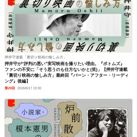
押井守連載「裏切り映画の愉しみ方」
押井守が“評判の悪い”実写映画を撮りたい理由。『ボトムズ』
ファンの不安に「そう思うのも仕方ないかと(笑)」【押井守連載
「裏切り映画の愉しみ方」最終回『バーン・アフター・リーディ
ング』後編】
第20回
2026/6/17 19:30