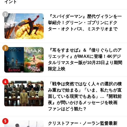
イント
『スパイダーマン』歴代ヴィランを一
挙紹介！グリーン・ゴブリンにドク
ター・オクトパス、ミステリオまで
『耳をすませば』＆『借りぐらしのア
リエッティ』がIMAXに登場！4Kデジ
タルリマスター版が10月23日より期間
限定上映
「戦争は突然ではなく人々の選択の積
み重ねで始まる」「いま、私たちが直
面している現実でもある」…『開戦前
夜』が問いかけるメッセージを映画
ファンはどう観た？
クリストファー・ノーラン監督最新