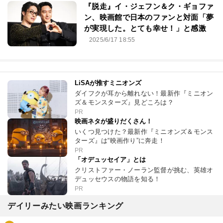
『脱走』イ・ジェフン＆ク・ギョファ
ン、映画館で日本のファンと対面「夢
が実現した。とても幸せ！」と感激
2025/6/17 18:55
LiSAが推すミニオンズ
ダイフクが耳から離れない！最新作『ミニオン
ズ＆モンスターズ』見どころは？
PR
映画ネタが盛りだくさん！
いくつ見つけた？最新作『ミニオンズ＆モンス
ターズ』は“映画作り”に奔走！
PR
「オデュッセイア」とは
クリストファー・ノーラン監督が挑む、英雄オ
デュッセウスの物語を知る！
PR
デイリーみたい映画ランキング