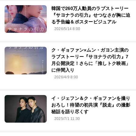
韓国で260万人動員のラブストーリー
『サヨナラの引⼒』せつなさが胸に迫
る予告編＆ポスタービジュアル
2026/5/14 8:00
ク・ギョファン×ムン・ガヨン主演の
ラブストーリー『サヨナラの引力』7
月公開決定！さらに「推しトク映画」
に仲間入り
2026/4/9 8:00
イ・ジェフン＆ク・ギョファンを撮り
おろし！待望の初共演『脱走』の撮影
秘話を語り尽くす
2025/7/1 11:30