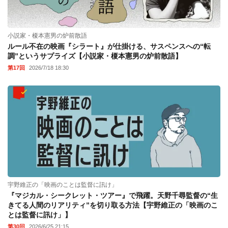
小説家・榎本憲男の炉前散語
ルール不在の映画『シラート』が仕掛ける、サスペンスへの“転
調”というサプライズ【小説家・榎本憲男の炉前散語】
第17回
2026/7/18 18:30
宇野維正の「映画のことは監督に訊け」
『マジカル・シークレット・ツアー』で飛躍。天野千尋監督の“生
きてる人間のリアリティ”を切り取る方法【宇野維正の「映画のこ
とは監督に訊け」】
第30回
2026/6/25 21:15