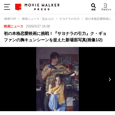
検索
アカウント
映画TOP
映画ニュース・読みもの
サヨナラの引力
初の本格恋愛映画に挑
映画ニュース
2026/5/27 16:00
初の本格恋愛映画に挑戦！『サヨナラの引力』ク・ギョ
ファンの胸キュンシーンを捉えた新場面写真(画像1/2)