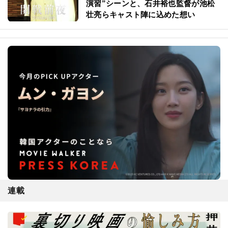
演習”シーンと、石井裕也監督が池松
壮亮らキャスト陣に込めた想い
連載