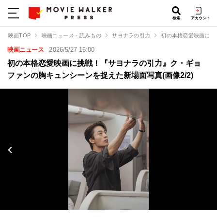
検索
アカウント
映画TOP
映画ニュース・読みもの
サヨナラの引力
初の本格恋愛映画に挑
映画ニュース
2026/5/27 16:00
初の本格恋愛映画に挑戦！『サヨナラの引力』ク・ギョ
ファンの胸キュンシーンを捉えた新場面写真(画像2/2)