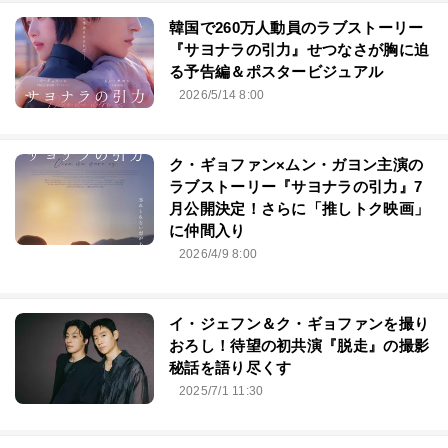
韓国で260万人動員のラブストーリー
『サヨナラの引⼒』せつなさが胸に迫
る予告編＆ポスタービジュアル
2026/5/14 8:00
ク・ギョファン×ムン・ガヨン主演の
ラブストーリー『サヨナラの引力』7
月公開決定！さらに「推しトク映画」
に仲間入り
2026/4/9 8:00
イ・ジェフン＆ク・ギョファンを撮り
おろし！待望の初共演『脱走』の撮影
秘話を語り尽くす
2025/7/1 11:30