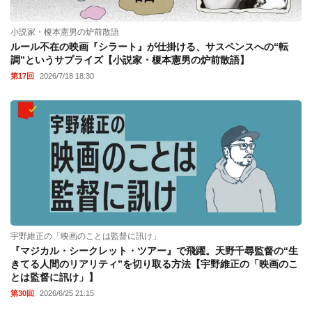
小説家・榎本憲男の炉前散語
ルール不在の映画『シラート』が仕掛ける、サスペンスへの“転
調”というサプライズ【小説家・榎本憲男の炉前散語】
第17回
2026/7/18 18:30
宇野維正の「映画のことは監督に訊け」
『マジカル・シークレット・ツアー』で飛躍。天野千尋監督の“生
きてる人間のリアリティ”を切り取る方法【宇野維正の「映画のこ
とは監督に訊け」】
第30回
2026/6/25 21:15