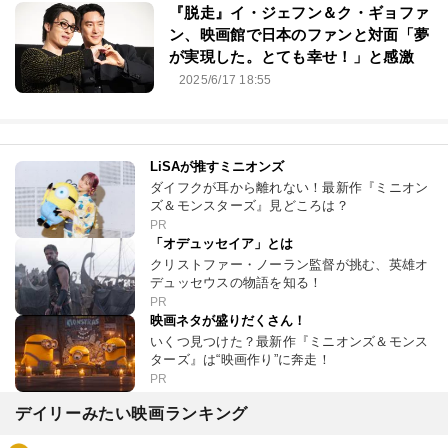
『脱走』イ・ジェフン＆ク・ギョファ
ン、映画館で日本のファンと対面「夢
が実現した。とても幸せ！」と感激
2025/6/17 18:55
LiSAが推すミニオンズ
ダイフクが耳から離れない！最新作『ミニオン
ズ＆モンスターズ』見どころは？
PR
「オデュッセイア」とは
クリストファー・ノーラン監督が挑む、英雄オ
デュッセウスの物語を知る！
PR
映画ネタが盛りだくさん！
いくつ見つけた？最新作『ミニオンズ＆モンス
ターズ』は“映画作り”に奔走！
PR
デイリーみたい映画ランキング