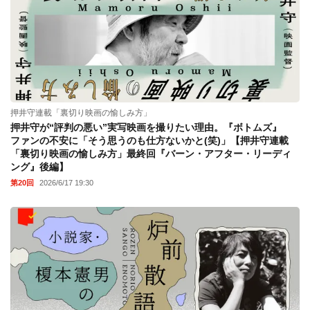
押井守連載「裏切り映画の愉しみ方」
押井守が“評判の悪い”実写映画を撮りたい理由。『ボトムズ』
ファンの不安に「そう思うのも仕方ないかと(笑)」【押井守連載
「裏切り映画の愉しみ方」最終回『バーン・アフター・リーディ
ング』後編】
第20回
2026/6/17 19:30