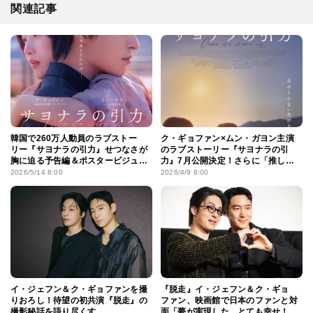
関連記事
韓国で260万人動員のラブストー
ク・ギョファン×ムン・ガヨン主演
リー『サヨナラの引⼒』せつなさが
のラブストーリー『サヨナラの引
胸に迫る予告編＆ポスタービジュア
力』7月公開決定！さらに「推しト
ル
ク映画」に仲間入り
2026/5/14 8:00
2026/4/9 8:00
イ・ジェフン＆ク・ギョファンを撮
『脱走』イ・ジェフン＆ク・ギョ
りおろし！待望の初共演『脱走』の
ファン、映画館で日本のファンと対
撮影秘話を語り尽くす
面「夢が実現した。とても幸せ！」