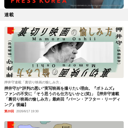
連載
押井守連載「裏切り映画の愉しみ方」
押井守が“評判の悪い”実写映画を撮りたい理由。『ボトムズ』
ファンの不安に「そう思うのも仕方ないかと(笑)」【押井守連載
「裏切り映画の愉しみ方」最終回『バーン・アフター・リーディ
ング』後編】
第20回
2026/6/17 19:30