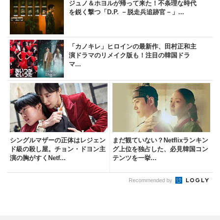
ジュノ＆ホヨルが帰って来た！不条理な時代
を鋭く撃つ「D.P. －脱走兵追跡官－」...
「カノキレ」ヒロインの最新作、田村正和主
演ドラマのリメイク版も！注目の韓国ドラ
マ...
シングルマザーの正体はレジェン
まだ観ていない？Netflixランキン
ド級の殺し屋。チョン・ドヨン主
グ上位を独占した、必見韓国コン
演の胸がすくNetf...
テンツを一挙...
Recommended by