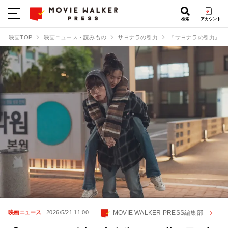
検索
アカウント
映画TOP
映画ニュース・読みもの
サヨナラの引力
『サヨナラの引力』主
MOVIE WALKER PRESS編集部
映画ニュース
2026/5/21 11:00