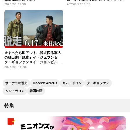
と感激
2025/7/1 11:30
2025/6/17 18:55
止まったら即アウト…脱北図る軍人
の脱出劇『脱走』イ・ジェフン＆
ク・ギョファン＆イ・ジョンピル監
督来日決定！
2025/5/17 11:00
サヨナラの引力
OnceWeWereUs
キム・ドヨン
ク・ギョファン
ムン・ガヨン
韓国映画
特集