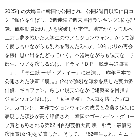
2025年の⼤晦⽇に韓国で公開され、公開2週⽬以降に⼝コ
ミで順位を伸ばし、3週連続で週末興⾏ランキング1位を記
録、観客動員260万⼈を突破した本作。地方からソウルへ
上京し夢を抱いた大学生のウノとジョンウォン。かつて深
く愛し合いながらも別れを選んだ2人が、10年ぶりの再会
を機に思い出をたどっていく。不器用ながらも誠実な工学
部生、ウノを演じるのは、ドラマ「D.P.－脱走兵追跡官
－」、「寄生獣 ーザ・グレイー」に出演し、昨年日本で
公開された映画『脱走』(24)で強烈な印象を残した実力派
俳優、ギョファン。厳しい現実のなかで建築家を目指す
ジョンウォン役には、「女神降臨」で人気を博したガヨ
ン。ガヨンは、本作でジョンウォンの成長と葛藤を繊細に
表現した演技が高く評価され、韓国のゴールデン・グロー
ブ賞とも称される第62回百想芸術大賞 映画部門・最優秀
演技賞(女性)を受賞した。そして、『82年生まれ、キム・