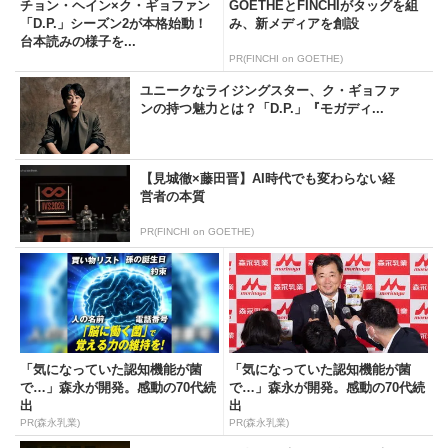
チョン・ヘイン×ク・ギョファン
GOETHEとFINCHIがタッグを組
「D.P.」シーズン2が本格始動！
み、新メディアを創設
台本読みの様子を...
PR(FINCHI on GOETHE)
ユニークなライジングスター、ク・ギョファ
ンの持つ魅力とは？「D.P.」『モガディ...
【見城徹×藤田晋】AI時代でも変わらない経
営者の本質
PR(FINCHI on GOETHE)
「気になっていた認知機能が菌
「気になっていた認知機能が菌
で…」森永が開発。感動の70代続
で…」森永が開発。感動の70代続
出
出
PR(森永乳業)
PR(森永乳業)