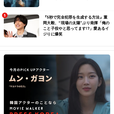
『5秒で完全犯罪を生成する方法』重
岡大毅、“現場の太陽”ぶり発揮「俺の
こと子役やと思ってます!?」愛あるイ
ジりに爆笑