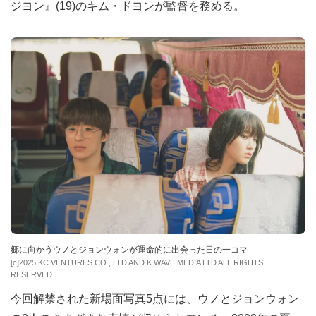
ジヨン』(19)のキム・ドヨンが監督を務める。
郷に向かうウノとジョンウォンが運命的に出会った日の一コマ
[c]2025 KC VENTURES CO., LTD AND K WAVE MEDIA LTD ALL RIGHTS
RESERVED.
今回解禁された新場面写真5点には、ウノとジョンウォン