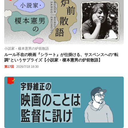
小説家・榎本憲男の炉前散語
ルール不在の映画『シラート』が仕掛ける、サスペンスへの“転
調”というサプライズ【小説家・榎本憲男の炉前散語】
第17回
2026/7/18 18:30