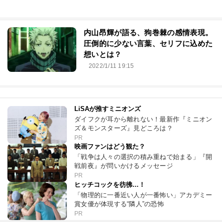
内山昂輝が語る、狗巻棘の感情表現。
圧倒的に少ない言葉、セリフに込めた
想いとは？
2022/1/11 19:15
LiSAが推すミニオンズ
ダイフクが耳から離れない！最新作『ミニオン
ズ＆モンスターズ』見どころは？
PR
映画ファンはどう観た？
「戦争は人々の選択の積み重ねで始まる」『開
戦前夜』が問いかけるメッセージ
PR
ヒッチコックを彷彿…！
「物理的に一番近い人が一番怖い」アカデミー
賞女優が体現する“隣人”の恐怖
PR