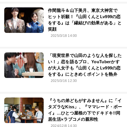
作間龍斗＆山下美月、東京大神宮で
ヒット祈願！『山田くんとLv999の恋
をする』は「縁結びの効果がある」と
笑顔
2025/3/18 14:00
「現実世界で山田のような人を探した
い！」恋を語るプロ、YouTuberかす
が大人女子も『山田くんとLv999の恋
をする』にときめくポイントを熱弁
2025/3/16 12:30
『うちの弟どもがすみません』に「イ
タズラなKiss」、『ママレード・ボー
イ』…ひとつ屋根の下でドキドキ!!同
居生活×ラブコメの親和性
2024/12/8 14:30