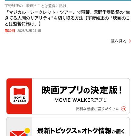
宇野維正の「映画のことは監督に訊け」
『マジカル・シークレット・ツアー』で飛躍。天野千尋監督の“生
きてる人間のリアリティ”を切り取る方法【宇野維正の「映画のこ
とは監督に訊け」】
第30回
2026/6/25 21:15
一覧を見る