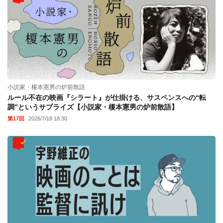
小説家・榎本憲男の炉前散語
ルール不在の映画『シラート』が仕掛ける、サスペンスへの“転
調”というサプライズ【小説家・榎本憲男の炉前散語】
第17回
2026/7/18 18:30