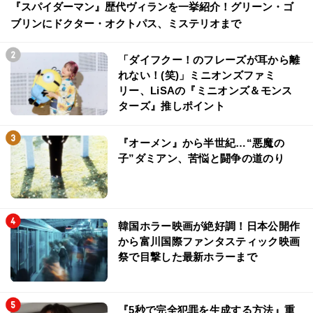
『スパイダーマン』歴代ヴィランを一挙紹介！グリーン・ゴ
ブリンにドクター・オクトパス、ミステリオまで
「ダイフクー！のフレーズが耳から離
れない！(笑)」ミニオンズファミ
リー、LiSAの『ミニオンズ＆モンス
ターズ』推しポイント
『オーメン』から半世紀…“悪魔の
子”ダミアン、苦悩と闘争の道のり
韓国ホラー映画が絶好調！日本公開作
から富川国際ファンタスティック映画
祭で目撃した最新ホラーまで
『5秒で完全犯罪を生成する方法』重