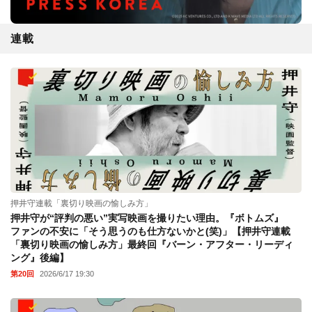
連載
押井守連載「裏切り映画の愉しみ方」
押井守が“評判の悪い”実写映画を撮りたい理由。『ボトムズ』
ファンの不安に「そう思うのも仕方ないかと(笑)」【押井守連載
「裏切り映画の愉しみ方」最終回『バーン・アフター・リーディ
ング』後編】
第20回
2026/6/17 19:30