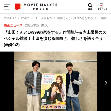
検索
アカウント
映画TOP
映画ニュース・読みもの
山田くんとLv999の恋をする
『山田く
映画ニュース
2025/3/27 10:00
『山田くんとLv999の恋をする』作間龍斗＆内山昂輝のス
ペシャル対談！山田を演じる面白さ、難しさを語り合う
(画像1/2)