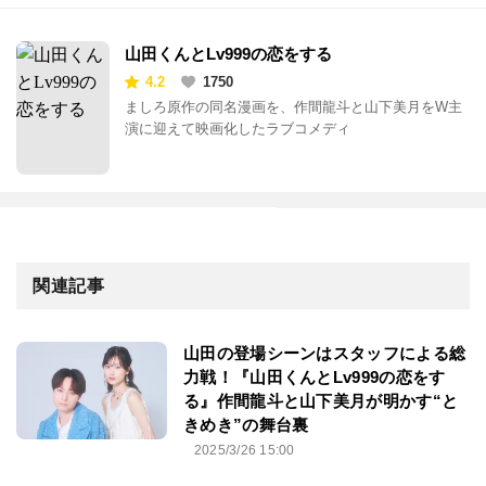
山田くんとLv999の恋をする
4.2
1750
ましろ原作の同名漫画を、作間龍斗と山下美月をW主
演に迎えて映画化したラブコメディ
関連記事
山田の登場シーンはスタッフによる総
力戦！『山田くんとLv999の恋をす
る』作間龍斗と山下美月が明かす“と
きめき”の舞台裏
2025/3/26 15:00