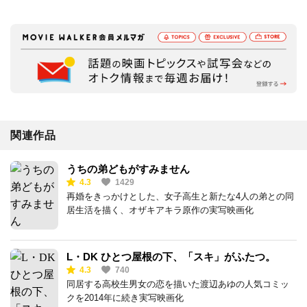
関連作品
うちの弟どもがすみません
4.3
1429
再婚をきっかけとした、女子高生と新たな4人の弟との同
居生活を描く、オザキアキラ原作の実写映画化
L・DK ひとつ屋根の下、「スキ」がふたつ。
4.3
740
同居する高校生男女の恋を描いた渡辺あゆの人気コミッ
クを2014年に続き実写映画化