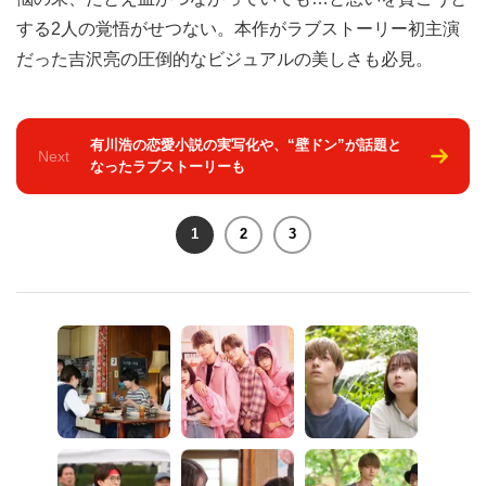
する2人の覚悟がせつない。本作がラブストーリー初主演
だった吉沢亮の圧倒的なビジュアルの美しさも必見。
有川浩の恋愛小説の実写化や、“壁ドン”が話題と
Next
なったラブストーリーも
1
2
3