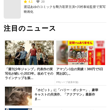
4.1
20
渡辺あゆのコミックを剛力彩芽主演×川村泰祐監督で実写
映画化
注目のニュース
「週刊少年ジャンプ」代表作の実
アマゾン1位の実績！380円で5日
写化が続いた2023年。改めてその
間お試し。
ラインナップを振...
PR(ハーブ健康本舗)
「ホビット」に「ハリー・ポッター」、豪華
キャストの共演作、「アクアマン」最新作
ま...