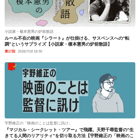
小説家・榎本憲男の炉前散語
ルール不在の映画『シラート』が仕掛ける、サスペンスへの“転
調”というサプライズ【小説家・榎本憲男の炉前散語】
第17回
2026/7/18 18:30
宇野維正の「映画のことは監督に訊け」
『マジカル・シークレット・ツアー』で飛躍。天野千尋監督の“生
きてる人間のリアリティ”を切り取る方法【宇野維正の「映画のこ