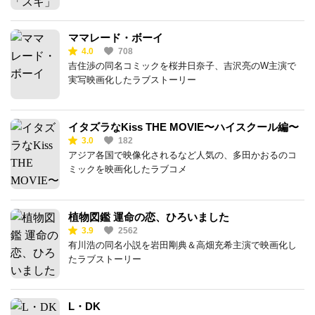
ママレード・ボーイ
4.0
708
吉住渉の同名コミックを桜井日奈子、吉沢亮のW主演で
実写映画化したラブストーリー
イタズラなKiss THE MOVIE〜ハイスクール編〜
3.0
182
アジア各国で映像化されるなど人気の、多田かおるのコ
ミックを映画化したラブコメ
植物図鑑 運命の恋、ひろいました
3.9
2562
有川浩の同名小説を岩田剛典＆高畑充希主演で映画化し
たラブストーリー
L・DK