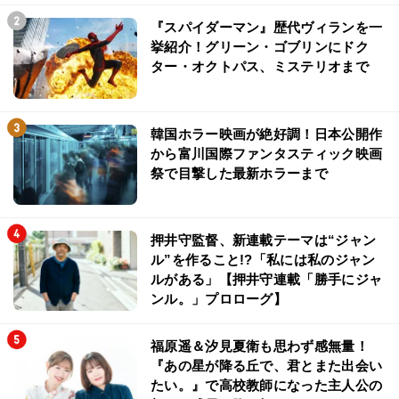
『スパイダーマン』歴代ヴィランを一
挙紹介！グリーン・ゴブリンにドク
ター・オクトパス、ミステリオまで
韓国ホラー映画が絶好調！日本公開作
から富川国際ファンタスティック映画
祭で目撃した最新ホラーまで
押井守監督、新連載テーマは“ジャン
ル”を作ること!?「私には私のジャン
ルがある」【押井守連載「勝手にジャ
ンル。」プロローグ】
福原遥＆汐見夏衛も思わず感無量！
『あの星が降る丘で、君とまた出会い
たい。』で高校教師になった主人公の