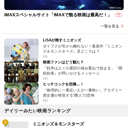
IMAXスペシャルサイト「IMAXで観る映画は最高だ！」
PR
一覧を見る
LiSAが推すミニオンズ
ダイフクが耳から離れない！最新作『ミニオン
ズ＆モンスターズ』見どころは？
PR
映画ファンはどう観た？
「戦争は人々の選択の積み重ねで始まる」『開
戦前夜』が問いかけるメッセージ
PR
ヒッチコックを彷彿…！
「物理的に一番近い人が一番怖い」アカデミー
賞女優が体現する“隣人”の恐怖
PR
デイリーみたい映画ランキング
ミニオンズ＆モンスターズ