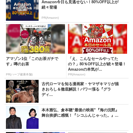
Amazon今日も見逃せない！80%OFF以上が
続々登場
PR(Amazon)
アマゾン1位「このお茶ガチで
「え、こんなセールやってた
す」噂のお茶
の？」80％OFF以上が続々登場！
Amazonの本気が...
PR(ハーブ健康本舗)
PR(Amazon)
古代ローマを知る漫画家・ヤマザキマリが描
きおろし＆徹底解説！パワー漲る『グラ
ディ...
本木雅弘、倉本聰“最後の映画”『海の沈黙』
舞台挨拶に感慨！『シコふんじゃった。』...