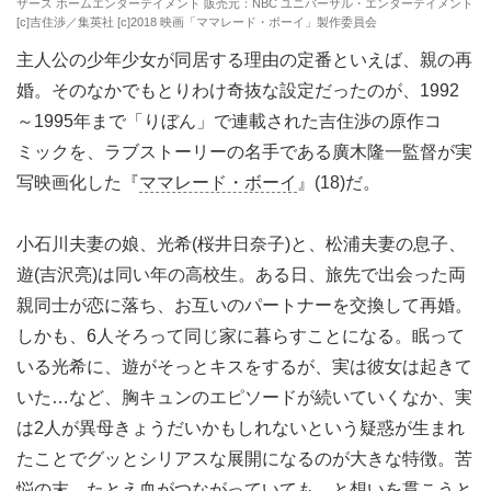
ザース ホームエンターテイメント 販売元：NBC ユニバーサル・エンターテイメント
[c]吉住渉／集英社 [c]2018 映画「ママレード・ボーイ」製作委員会
主人公の少年少女が同居する理由の定番といえば、親の再
婚。そのなかでもとりわけ奇抜な設定だったのが、1992
～1995年まで「りぼん」で連載された吉住渉の原作コ
ミックを、ラブストーリーの名手である廣木隆一監督が実
写映画化した『
ママレード・ボーイ
』(18)だ。
小石川夫妻の娘、光希(桜井日奈子)と、松浦夫妻の息子、
遊(吉沢亮)は同い年の高校生。ある日、旅先で出会った両
親同士が恋に落ち、お互いのパートナーを交換して再婚。
しかも、6人そろって同じ家に暮らすことになる。眠って
いる光希に、遊がそっとキスをするが、実は彼女は起きて
いた…など、胸キュンのエピソードが続いていくなか、実
は2人が異母きょうだいかもしれないという疑惑が生まれ
たことでグッとシリアスな展開になるのが大きな特徴。苦
悩の末、たとえ血がつながっていても…と想いを貫こうと