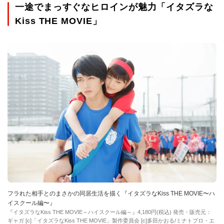
一途でまっすぐなヒロインが魅力「イタズラな
Kiss THE MOVIE」
フラれた相手とのまさかの同居生活を描く『イタズラなKiss THE MOVIE〜ハ
イスクール編〜』
『イタズラなKiss THE MOVIE～ハイスクール編～』4,180円(税込) 発売・販売元：
ギャガ [c]「イタズラなKiss THE MOVIE」製作委員会 [c]多田かおる/ミナトプロ・エ