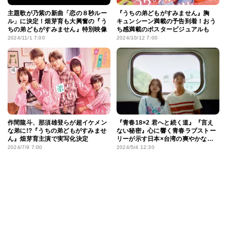
主題歌が乃紫の新曲「恋の８秒ルー
『うちの弟どもがすみません』胸
ル」に決定！畑芽育も大興奮の『う
キュンシーン満載の予告到着！おう
ちの弟どもがすみません』特別映像
ち感満載のポスタービジュアルも
2024/11/1 7:00
2024/10/12 7:00
作間龍斗、那須雄登らが超イケメン
『青春18×2 君へと続く道』『言え
な弟に!?『うちの弟どもがすみませ
ない秘密』心に響く青春ラブストー
ん』畑芽育主演で実写化決定
リーが示す日本×台湾の爽やかな親
和性
2024/7/9 7:00
2024/5/4 12:30