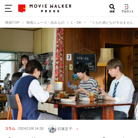
検索
アカウント
映画TOP
映画ニュース・読みもの
L・DK
『うちの弟どもがすみません』に
石塚圭子
コラム
2024/12/8 14:30