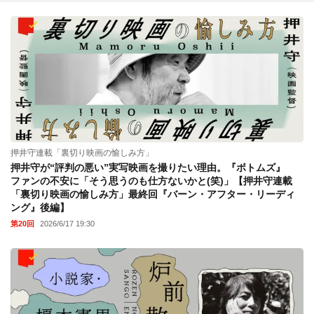
押井守連載「裏切り映画の愉しみ方」
押井守が“評判の悪い”実写映画を撮りたい理由。『ボトムズ』
ファンの不安に「そう思うのも仕方ないかと(笑)」【押井守連載
「裏切り映画の愉しみ方」最終回『バーン・アフター・リーディ
ング』後編】
第20回
2026/6/17 19:30