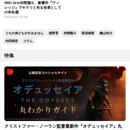
HiHi Jets作間龍斗、衝撃作『ヴィ
レッジ』でキラリと光る役者として
の存在感
2023/4/23 11:30
うちの弟どもがすみません
畑芽育
作間龍斗
那須雄登
織山尚大
内田煌音
コラム
特集
クリストファー・ノーラン監督最新作『オデュッセイア』丸