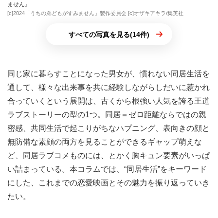
ません』
[c]2024「うちの弟どもがすみません」製作委員会 [c]オザキアキラ/集英社
すべての写真を見る(14件)
同じ家に暮らすことになった男女が、慣れない同居生活を
通して、様々な出来事を共に経験しながらしだいに惹かれ
合っていくという展開は、古くから根強い人気を誇る王道
ラブストーリーの型の1つ。同居＝ゼロ距離ならではの親
密感、共同生活で起こりがちなハプニング、表向きの顔と
無防備な素顔の両方を見ることができるギャップ萌えな
ど、同居ラブコメものには、とかく胸キュン要素がいっぱ
い詰まっている。本コラムでは、“同居生活”をキーワード
にした、これまでの恋愛映画とその魅力を振り返っていき
たい。