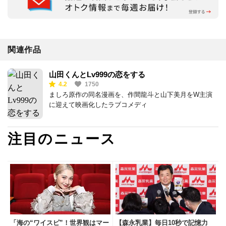
関連作品
山田くんとLv999の恋をする
4.2
1750
ましろ原作の同名漫画を、作間龍斗と山下美月をW主演
に迎えて映画化したラブコメディ
注目のニュース
「海の“ワイスピ”！世界観はマー
【森永乳業】毎日10秒で記憶力