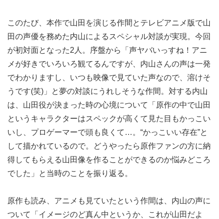
このたび、本作で山田を演じる作間とテレビアニメ版で山
田の声優を務めた内山によるスペシャル対談が実現。今回
が初対面となった2人。序盤から「声ヤバいっすね！アニ
メが好きでいろいろ観てるんですが、内山さんの声は一発
でわかりますし、いつも映像で見ていた声なので、溶けそ
うです(笑)」と夢の対談にうれしそうな作間。対する内山
は、山田役が決まった時の心境について「原作の中で山田
というキャラクターはスペックが高くて見た目もかっこい
いし、プロゲーマーで頭も良くて…。“かっこいい存在”と
して描かれているので。どうやったら原作ファンの方に納
得してもらえる山田像を作ることができるのか悩みどころ
でした」と当時のことを振り返る。
原作も読み、アニメも見ていたという作間は、内山の声に
ついて「イメージのど真ん中というか、これが山田だよ