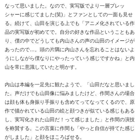
なって思いました。なので、実写版でより一層プレッ
シャーに感じてました(笑)」とファンとしての一面も見せ
る。続けて、山田を演じる上でも「アニメ化されている作
品の実写版が初めてで。自分の好きな作品ということもあ
り、僕の中でどうしても内山さんの声の山田のイメージが
あったので…。頭の片隅に内山さんを忘れることはないよ
うにしながら僕なりにやったっていう感じですかね」と内
山を常に意識していたと明かす。
内山は本編を一足先に観たようで、「山田だなと思いまし
た。声だけでも山田像に悩みましたけど、作間さんの場合
は顔も体も身振り手振りも含めてってなってくるので、原
作で描かれている山田の絵と顔つきが似ている感じもある
し、実写化された山田だ！って感じました」と作間の演技
を称賛する。この言葉に作間も「やっと自信が持てた感じ
がしました」と顔をほころばせる。