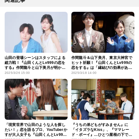
関連記事
山田の登場シーンはスタッフによる
作間龍斗＆山下美月、東京大神宮で
総力戦！『山田くんとLv999の恋を
ヒット祈願！『山田くんとLv999の
する』作間龍斗と山下美月が明か
恋をする』は「縁結びの効果があ
す“ときめき”の舞台裏
る」と笑顔
2025/3/26 15:00
2025/3/18 14:00
「現実世界で山田のような人を探し
『うちの弟どもがすみません』に
たい！」恋を語るプロ、YouTuberか
「イタズラなKiss」、『ママレー
すが大人女子も『山田くんとLv999
ド・ボーイ』…ひとつ屋根の下でド