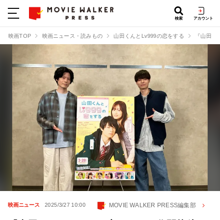
検索
アカウント
映画TOP
映画ニュース・読みもの
山田くんとLv999の恋をする
『山田く
MOVIE WALKER PRESS編集部
映画ニュース
2025/3/27 10:00