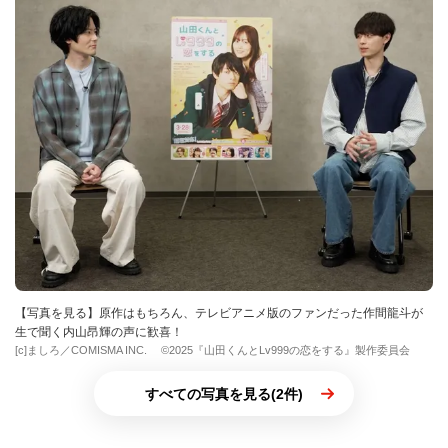
【写真を見る】原作はもちろん、テレビアニメ版のファンだった作間龍斗が
生で聞く内山昂輝の声に歓喜！
[c]ましろ／COMISMA INC. ©2025『山田くんとLv999の恋をする』製作委員会
すべての写真を見る(2件)