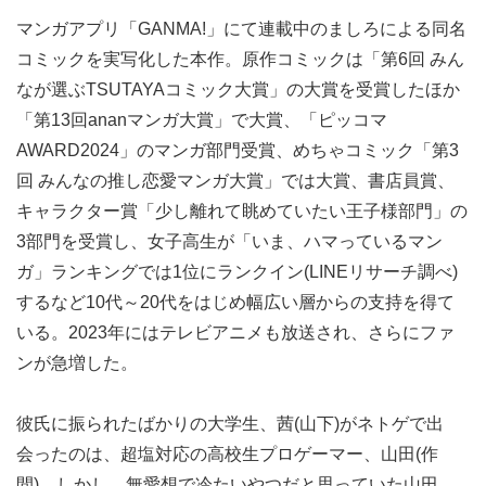
マンガアプリ「GANMA!」にて連載中のましろによる同名
コミックを実写化した本作。原作コミックは「第6回 みん
なが選ぶTSUTAYAコミック大賞」の大賞を受賞したほか
「第13回ananマンガ大賞」で大賞、「ピッコマ
AWARD2024」のマンガ部門受賞、めちゃコミック「第3
回 みんなの推し恋愛マンガ大賞」では大賞、書店員賞、
キャラクター賞「少し離れて眺めていたい王子様部門」の
3部門を受賞し、女子高生が「いま、ハマっているマン
ガ」ランキングでは1位にランクイン(LINEリサーチ調べ)
するなど10代～20代をはじめ幅広い層からの支持を得て
いる。2023年にはテレビアニメも放送され、さらにファ
ンが急増した。
彼氏に振られたばかりの大学生、茜(山下)がネトゲで出
会ったのは、超塩対応の高校生プロゲーマー、山田(作
間)。しかし、無愛想で冷たいやつだと思っていた山田