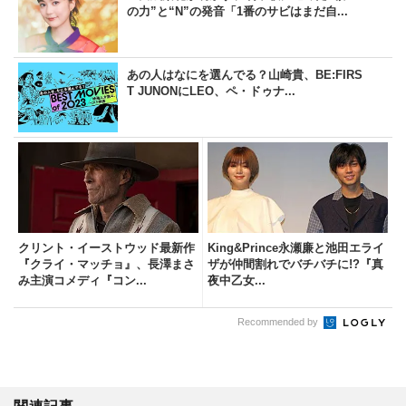
の力”と“N”の発音「1番のサビはまだ自...
あの人はなにを選んでる？山崎貴、BE:FIRS
T JUNONにLEO、ペ・ドゥナ...
クリント・イーストウッド最新作
King&Prince永瀬廉と池田エライ
『クライ・マッチョ』、長澤まさ
ザが仲間割れでバチバチに!?『真
み主演コメディ『コン...
夜中乙女...
Recommended by