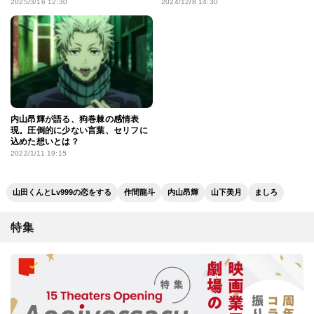
の恋をする』にときめくポイントを
キドキ!!同居生活×ラブコメの親和性
2025/3/16 12:30
2024/12/8 14:30
熱弁
内山昂輝が語る、狗巻棘の感情表
現。圧倒的に少ない言葉、セリフに
込めた想いとは？
2022/1/11 19:15
山田くんとLv999の恋をする
作間龍斗
内山昂輝
山下美月
ましろ
特集