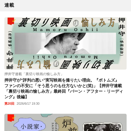
連載
押井守連載「裏切り映画の愉しみ方」
押井守が“評判の悪い”実写映画を撮りたい理由。『ボトムズ』
ファンの不安に「そう思うのも仕方ないかと(笑)」【押井守連載
「裏切り映画の愉しみ方」最終回『バーン・アフター・リーディ
ング』後編】
第20回
2026/6/17 19:30