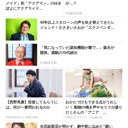
メイド」初「アクアマン」のゆき
が…？
ぽよにアクアライド...
PR(森永乳業)
40年以上スタローンの声を吹き替えてきたレ
ジェンド！ささきいさおが「エクスペンダ...
「気になっていた認知機能が菌で…」森永が
開発。感動の70代続出
PR(森永乳業)
【西野亮廣】投資してもらうに
おかたづけもできる点がうれし
は、何が一番問われるのか
い！ 動物の鳴き声やセリフが盛り
だくさんの「アニア ...
PR(FINCHI on GOETHE)
PR(タカラトミー｜Hugkum)
生田絵梨花が明かす、劇中歌に込めた“願い