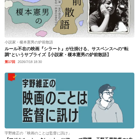
小説家・榎本憲男の炉前散語
ルール不在の映画『シラート』が仕掛ける、サスペンスへの“転
調”というサプライズ【小説家・榎本憲男の炉前散語】
第17回
2026/7/18 18:30
宇野維正の「映画のことは監督に訊け」