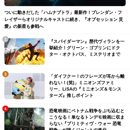
ついに動きだした「ハムナプトラ」最新作！ブレンダン・フ
レイザーらオリジナルキャストに続き、『オブセッション 災
愛』の新星も参戦へ
『スパイダーマン』歴代ヴィランを一
挙紹介！グリーン・ゴブリンにドク
ター・オクトパス、ミステリオまで
「ダイフクー！のフレーズが耳から離
れない！(笑)」ミニオンズファミ
リー、LiSAの『ミニオンズ＆モンス
ターズ』推しポイント
恐竜映画にベトナム戦争をぶち込むと
こうなる！単なるトンデモ映画に収ま
らない『プリミティヴ・ウォー 恐竜
戦争』が描くジャンルの進化