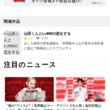
関連作品
山田くんとLv999の恋をする
4.2
1750
ましろ原作の同名漫画を、作間龍斗と山下美月をW主演
に迎えて映画化したラブコメディ
注目のニュース
「海の“ワイスピ”！世界観はマー
アマゾンで大人気！血圧対策は