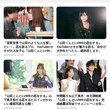
「現実世界で山田のような人を探し
『山田くんとLv999の恋をする』
たい！」恋を語るプロ、YouTuberか
YouTuberかすが魅力を語る「自分が
すが大人女子も『山田くんとLv999
大学生だったら…絶対恋します」
の恋をする』にときめくポイントを
2025/3/16 12:30
2025/3/15 12:00
熱弁
『山田くんとLv999の恋をする』山
作間龍斗＆山下美月、W主演映画
下美月扮する恋するヒロインがかわ
『山田くんとLv999の恋をする』完
いい場面写真を公開！
成披露試写会でキュンシーンを告
白！「顔が近づくシーンは息が止ま
2025/3/8 12:00
2025/2/26 20:54