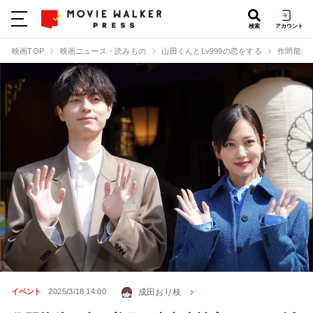
検索
アカウント
映画TOP
映画ニュース・読みもの
山田くんとLv999の恋をする
作間龍斗
成田おり枝
イベント
2025/3/18 14:00