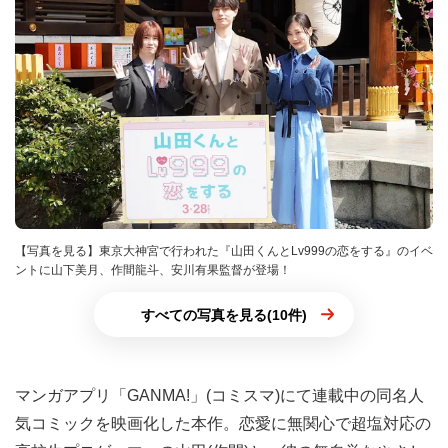
【写真を見る】東京大神宮で行われた『山田くんとLv999の恋をする』のイベ
ントに山下美月、作間龍斗、安川有果監督が登場！
すべての写真を見る(10件)
マンガアプリ「GANMA!」(コミスマ)にて連載中の同名人
気コミックを映画化した本作。恋愛に無関心で超塩対応の