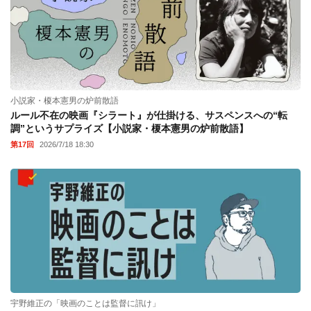
小説家・榎本憲男の炉前散語
ルール不在の映画『シラート』が仕掛ける、サスペンスへの“転
調”というサプライズ【小説家・榎本憲男の炉前散語】
第17回
2026/7/18 18:30
宇野維正の「映画のことは監督に訊け」