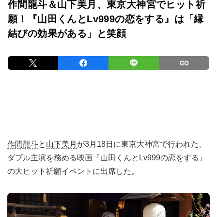
作間龍斗＆山下美月、東京大神宮でヒット祈
願！『山田くんとLv999の恋をする』は「縁
結びの効果がある」と笑顔
作間龍斗
と
山下美月
が3月18日に東京大神宮で行われた、
ダブル主演を務める映画『
山田くんとLv999の恋をする
』
の大ヒット祈願イベントに出席した。