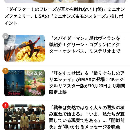
「ダイフクー！のフレーズが耳から離れない！(笑)」ミニオン
ズファミリー、LiSAの『ミニオンズ＆モンスターズ』推しポ
イント
『スパイダーマン』歴代ヴィランを一
挙紹介！グリーン・ゴブリンにドク
ター・オクトパス、ミステリオまで
『耳をすませば』＆『借りぐらしのア
リエッティ』がIMAXに登場！4Kデジ
タルリマスター版が10月23日より期間
限定上映
「戦争は突然ではなく人々の選択の積
み重ねで始まる」「いま、私たちが直
面している現実でもある」…『開戦前
夜』が問いかけるメッセージを映画