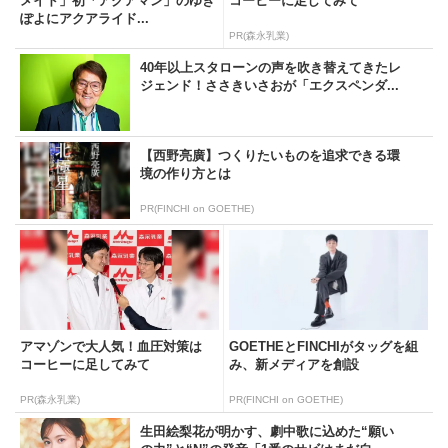
メイド」初「アクアマン」のゆき
コーヒーに足してみて
ぽよにアクアライド...
PR(森永乳業)
40年以上スタローンの声を吹き替えてきたレ
ジェンド！ささきいさおが「エクスペンダ...
【西野亮廣】つくりたいものを追求できる環
境の作り方とは
PR(FINCHI on GOETHE)
アマゾンで大人気！血圧対策は
GOETHEとFINCHIがタッグを組
コーヒーに足してみて
み、新メディアを創設
PR(森永乳業)
PR(FINCHI on GOETHE)
生田絵梨花が明かす、劇中歌に込めた“願い