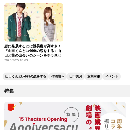
る」
恋に発展するには難易度が高すぎ！
『山田くんとLv999の恋をする』山
田と茜の出会いのシーンをチラ見せ
2025/2/25 18:03
山田くんとLv999の恋をする
作間龍斗
山下美月
安川有果
イベント
特集