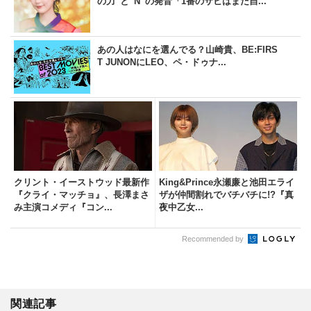
の力”と“N”の発音「1番のサビはまだ自...
あの人はなにを選んでる？山崎貴、BE:FIRS
T JUNONにLEO、ペ・ドゥナ...
クリント・イーストウッド最新作
King&Prince永瀬廉と池田エライ
『クライ・マッチョ』、長澤まさ
ザが仲間割れでバチバチに!?『真
み主演コメディ『コン...
夜中乙女...
Recommended by
関連記事