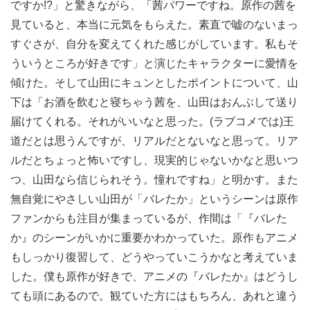
ですか!?」と驚きながら、「茜パワーですね。原作の茜を
見ていると、本当に元気をもらえた。素直で嘘のないまっ
すぐさが、自分を変えてくれた感じがしています。私もそ
ういうところが好きです」と演じたキャラクターに愛情を
傾けた。そして山田にキュンとしたポイントについて、山
下は「お酒を飲むと寝ちゃう茜を、山田はおんぶして送り
届けてくれる。それがいいなと思った。(ラブコメでは)王
道だとは思うんですが、リアルだとないなと思って。リア
ルだとちょっと怖いですし、現実的じゃないかなと思いつ
つ、山田なら信じられそう。憧れですね」と明かす。また
無自覚にやさしい山田が「バレたか」というシーンは原作
ファンからも注目が集まっているが、作間は「『バレた
か』のシーンがいかに重要かわかっていた。原作もアニメ
もしっかり復習して、どうやっていこうかなと考えていま
した。僕も原作が好きで、アニメの『バレたか』はどうし
ても頭にあるので。観ていた方にはもちろん、あれと違う