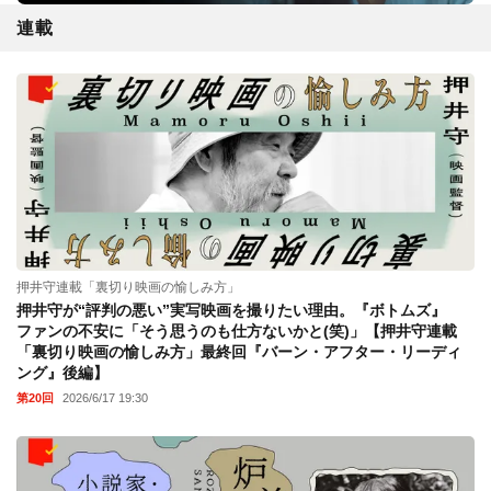
連載
押井守連載「裏切り映画の愉しみ方」
押井守が“評判の悪い”実写映画を撮りたい理由。『ボトムズ』
ファンの不安に「そう思うのも仕方ないかと(笑)」【押井守連載
「裏切り映画の愉しみ方」最終回『バーン・アフター・リーディ
ング』後編】
第20回
2026/6/17 19:30