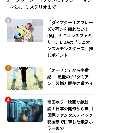
トパス、ミステリオまで
トパス、ミステリ
「ダイフクー！のフレー
ズが耳から離れない！
(笑)」ミニオンズファミ
リー、LiSAの『ミニオ
ンズ＆モンスターズ』推
しポイント
『オーメン』から半世
紀…“悪魔の子”ダミア
ン、苦悩と闘争の道のり
韓国ホラー映画が絶好
調！日本公開作から富川
国際ファンタスティック
映画祭で目撃した最新ホ
ラーまで