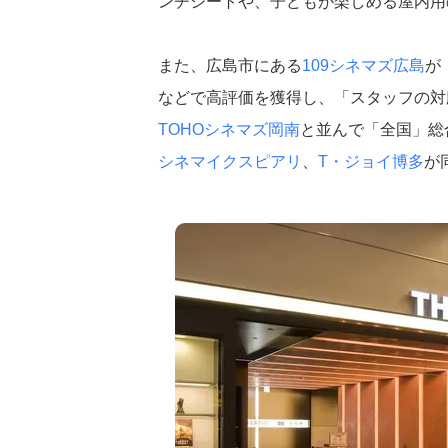
ンチシートや、子どもが楽しめる屋内用
また、広島市にある
109シネマズ広島
が
などで高評価を獲得し、「スタッフの対
TOHOシネマズ岡南
と並んで「全国」総
シネマイクスピアリ
、
T・ジョイ博多
が