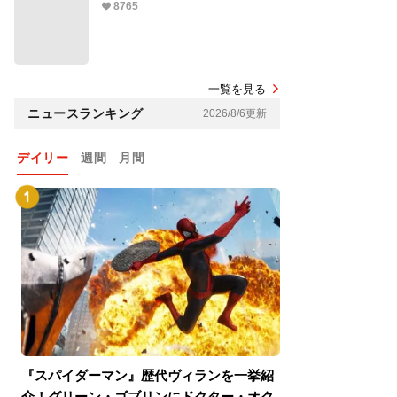
8765
一覧を見る
ニュースランキング
2026/8/6更新
デイリー
週間
月間
『スパイダーマン』歴代ヴィランを一挙紹
『スパイダーマン
介！グリーン・ゴブリンにドクター・オク
介！グリーン・ゴ