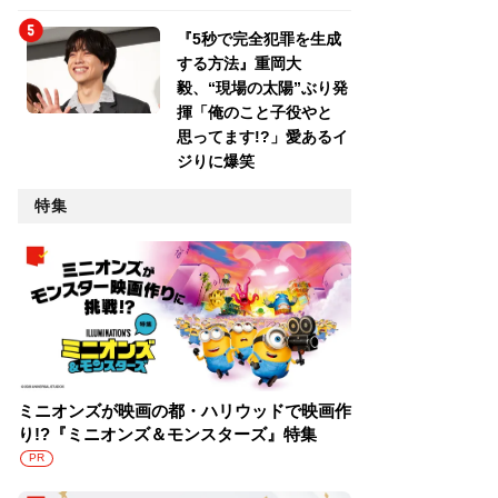
『5秒で完全犯罪を生成
する方法』重岡大
毅、“現場の太陽”ぶり発
揮「俺のこと子役やと
思ってます!?」愛あるイ
ジりに爆笑
特集
ミニオンズが映画の都・ハリウッドで映画作
り!?『ミニオンズ＆モンスターズ』特集
PR