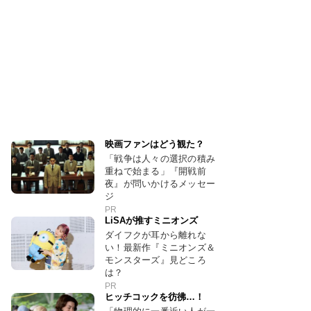
映画ファンはどう観た？
「戦争は人々の選択の積み
重ねで始まる」『開戦前
夜』が問いかけるメッセー
ジ
PR
LiSAが推すミニオンズ
ダイフクが耳から離れな
い！最新作『ミニオンズ＆
モンスターズ』見どころ
は？
PR
ヒッチコックを彷彿…！