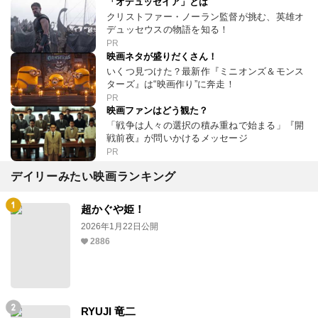
「オデュッセイア」とは
クリストファー・ノーラン監督が挑む、英雄オ
デュッセウスの物語を知る！
PR
映画ネタが盛りだくさん！
いくつ見つけた？最新作『ミニオンズ＆モンス
ターズ』は“映画作り”に奔走！
PR
映画ファンはどう観た？
「戦争は人々の選択の積み重ねで始まる」『開
戦前夜』が問いかけるメッセージ
PR
デイリーみたい映画ランキング
超かぐや姫！
2026年1月22日公開
2886
RYUJI 竜二