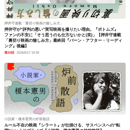
押井守連載「裏切り映画の愉しみ方」
押井守が“評判の悪い”実写映画を撮りたい理由。『ボトムズ』
ファンの不安に「そう思うのも仕方ないかと(笑)」【押井守連載
「裏切り映画の愉しみ方」最終回『バーン・アフター・リーディ
ング』後編】
第20回
2026/6/17 19:30
小説家・榎本憲男の炉前散語
ルール不在の映画『シラート』が仕掛ける、サスペンスへの“転