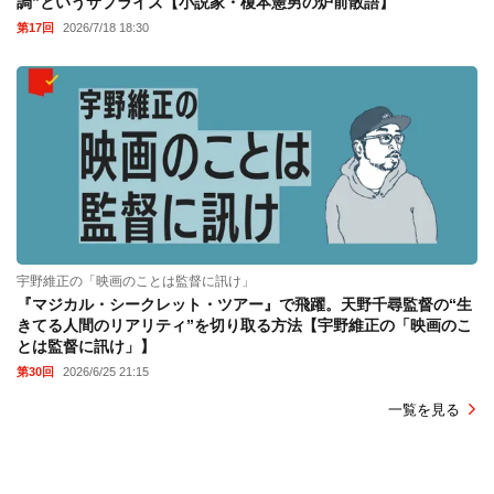
調”というサプライズ【小説家・榎本憲男の炉前散語】
第17回
2026/7/18 18:30
宇野維正の「映画のことは監督に訊け」
『マジカル・シークレット・ツアー』で飛躍。天野千尋監督の“生
きてる人間のリアリティ”を切り取る方法【宇野維正の「映画のこ
とは監督に訊け」】
第30回
2026/6/25 21:15
一覧を見る