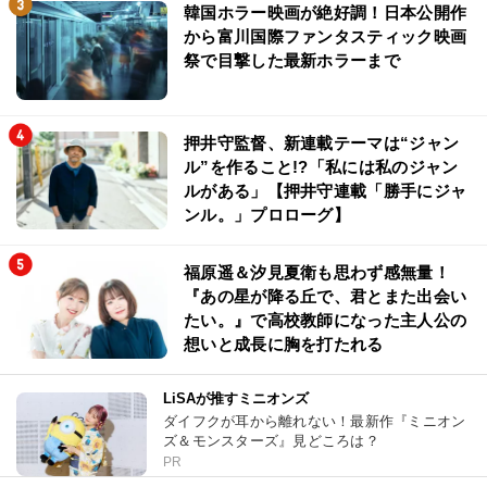
韓国ホラー映画が絶好調！日本公開作
から富川国際ファンタスティック映画
祭で目撃した最新ホラーまで
押井守監督、新連載テーマは“ジャン
ル”を作ること!?「私には私のジャン
ルがある」【押井守連載「勝手にジャ
ンル。」プロローグ】
福原遥＆汐見夏衛も思わず感無量！
『あの星が降る丘で、君とまた出会い
たい。』で高校教師になった主人公の
想いと成長に胸を打たれる
LiSAが推すミニオンズ
ダイフクが耳から離れない！最新作『ミニオン
ズ＆モンスターズ』見どころは？
PR