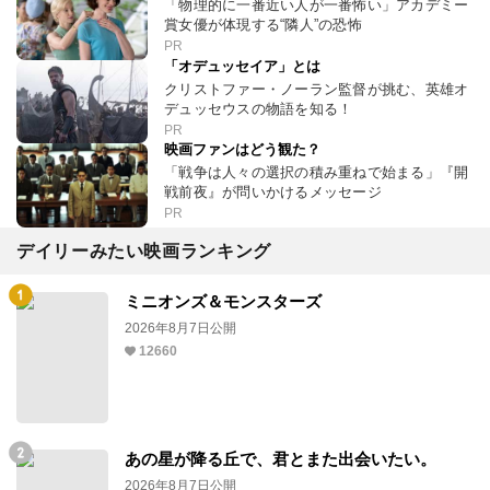
「物理的に一番近い人が一番怖い」アカデミー
賞女優が体現する“隣人”の恐怖
PR
「オデュッセイア」とは
クリストファー・ノーラン監督が挑む、英雄オ
デュッセウスの物語を知る！
PR
映画ファンはどう観た？
「戦争は人々の選択の積み重ねで始まる」『開
戦前夜』が問いかけるメッセージ
PR
デイリーみたい映画ランキング
ミニオンズ＆モンスターズ
2026年8月7日公開
12660
あの星が降る丘で、君とまた出会いたい。
2026年8月7日公開