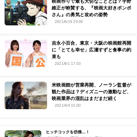
映画作りで最も大切なこととは？宇野
維正が称賛する、『映画大好きポンポ
さん』の勇気と攻めの姿勢
2021/6/19 20:00
吉永小百合、東京・大阪の映画館再開
に「とても幸せ」広瀬すずと食事の約
束も
2021/6/1 17:03
米映画館が営業再開、ノーラン監督が
観た作品は？ディズニーの激動など、
映画業界の混乱はまだまだ続く
2021/4/4 15:00
ヒッチコックを彷彿…！