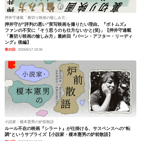
押井守連載「裏切り映画の愉しみ方」
押井守が“評判の悪い”実写映画を撮りたい理由。『ボトムズ』
ファンの不安に「そう思うのも仕方ないかと(笑)」【押井守連載
「裏切り映画の愉しみ方」最終回『バーン・アフター・リーディ
ング』後編】
第20回
2026/6/17 19:30
小説家・榎本憲男の炉前散語
ルール不在の映画『シラート』が仕掛ける、サスペンスへの“転
調”というサプライズ【小説家・榎本憲男の炉前散語】