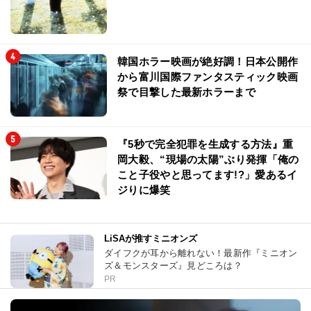
韓国ホラー映画が絶好調！日本公開作
から富川国際ファンタスティック映画
祭で目撃した最新ホラーまで
『5秒で完全犯罪を生成する方法』重
岡大毅、“現場の太陽”ぶり発揮「俺の
こと子役やと思ってます!?」愛あるイ
ジりに爆笑
LiSAが推すミニオンズ
ダイフクが耳から離れない！最新作『ミニオン
ズ＆モンスターズ』見どころは？
PR