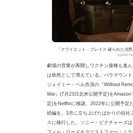
『クワイエット・プレイス 破られた沈黙
[c]2020 Par
劇場の営業が再開しワクチン接種も進ん
は依然として増えている。パラマウント
ジェイミー・ベル共演の『Without Remor
War』(7月23日北米公開予定)をAmazon P
定)をNetflixに移譲、2022年に公
続編を、3月に立ち上げたばかりの自社
スに移行した。ソニー・ピクチャーズは『
フィル・ロード＆クリストファー・ミラーによるア