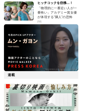
ヒッチコックを彷彿…！
「物理的に一番近い人が一
番怖い」アカデミー賞女優
が体現する“隣人”の恐怖
PR
連載