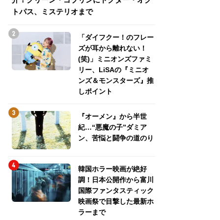
トパス、ミステリオまで
トパス、ミステリ
「ダイフクー！のフレー
ズが耳から離れない！
(笑)」ミニオンズファミ
リー、LiSAの『ミニオ
ンズ＆モンスターズ』推
しポイント
『オーメン』から半世
紀…“悪魔の子”ダミア
ン、苦悩と闘争の道のり
韓国ホラー映画が絶好
調！日本公開作から富川
国際ファンタスティック
映画祭で目撃した最新ホ
ラーまで