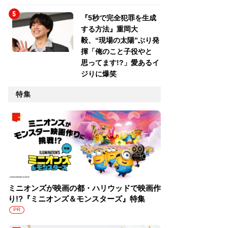
『5秒で完全犯罪を生成
する方法』重岡大
毅、“現場の太陽”ぶり発
揮「俺のこと子役やと
思ってます!?」愛あるイ
ジりに爆笑
特集
ミニオンズが映画の都・ハリウッドで映画作
り!?『ミニオンズ＆モンスターズ』特集
PR