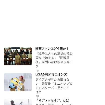
映画ファンはどう観た？
「戦争は人々の選択の積み
重ねで始まる」『開戦前
夜』が問いかけるメッセー
ジ
PR
LiSAが推すミニオンズ
ダイフクが耳から離れな
い！最新作『ミニオンズ＆
モンスターズ』見どころ
は？
PR
「オデュッセイア」とは