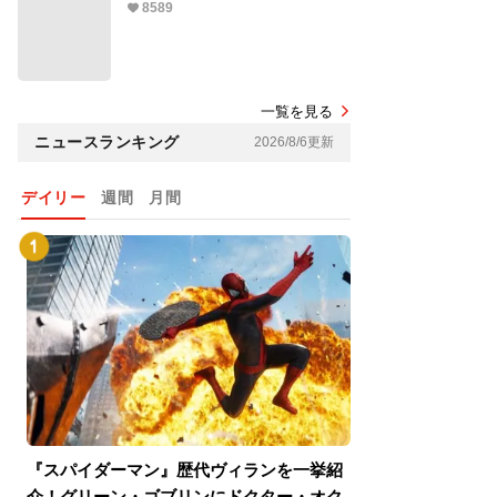
8589
一覧を見る
ニュースランキング
2026/8/6更新
デイリー
週間
月間
『スパイダーマン』歴代ヴィランを一挙紹
『スパイダーマン
介！グリーン・ゴブリンにドクター・オク
介！グリーン・ゴ