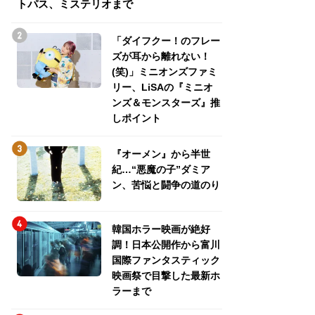
トパス、ミステリオまで
トパス、ミステリ
「ダイフクー！のフレー
ズが耳から離れない！
(笑)」ミニオンズファミ
リー、LiSAの『ミニオ
ンズ＆モンスターズ』推
しポイント
『オーメン』から半世
紀…“悪魔の子”ダミア
ン、苦悩と闘争の道のり
韓国ホラー映画が絶好
調！日本公開作から富川
国際ファンタスティック
映画祭で目撃した最新ホ
ラーまで