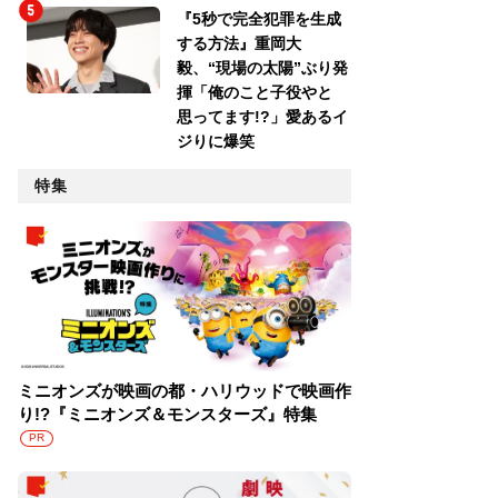
『5秒で完全犯罪を生成
する方法』重岡大
毅、“現場の太陽”ぶり発
揮「俺のこと子役やと
思ってます!?」愛あるイ
ジりに爆笑
特集
ミニオンズが映画の都・ハリウッドで映画作
り!?『ミニオンズ＆モンスターズ』特集
PR