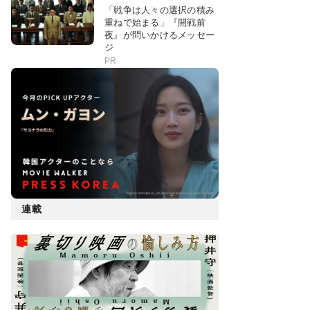
「戦争は人々の選択の積み
重ねで始まる」『開戦前
夜』が問いかけるメッセー
ジ
PR
連載