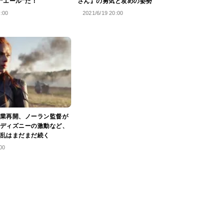
“エール”だ！
さん』の勇気と攻めの姿勢
2:00
2021/6/19 20:00
業再開、ノーラン監督が
ディズニーの激動など、
乱はまだまだ続く
00