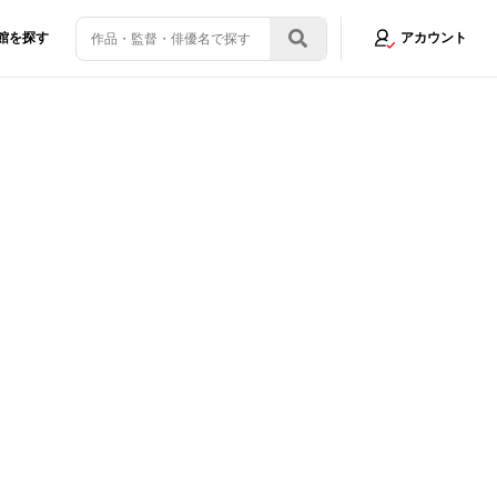
館を探す
アカウント
発表！
画像4/11