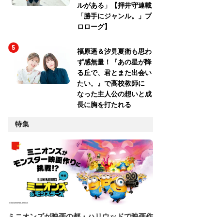
ルがある」【押井守連載
「勝手にジャンル。」プ
ロローグ】
福原遥＆汐見夏衛も思わ
ず感無量！『あの星が降
る丘で、君とまた出会い
たい。』で高校教師に
なった主人公の想いと成
長に胸を打たれる
特集
ミニオンズが映画の都・ハリウッドで映画作