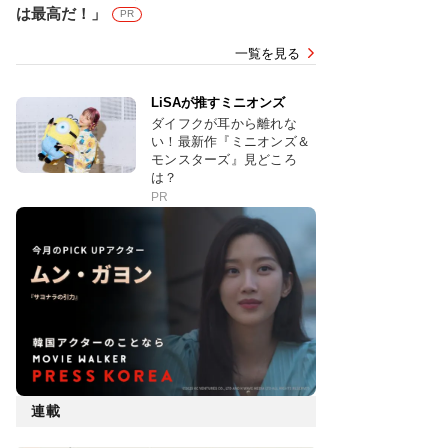
は最高だ！」
PR
一覧を見る
LiSAが推すミニオンズ
ダイフクが耳から離れな
い！最新作『ミニオンズ＆
モンスターズ』見どころ
は？
PR
連載