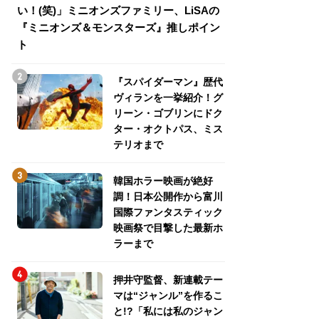
い！(笑)」ミニオンズファミリー、LiSAの
介！グリーン・ゴ
『ミニオンズ＆モンスターズ』推しポイン
トパス、ミステリ
ト
『スパイダーマン』歴代
ヴィランを一挙紹介！グ
リーン・ゴブリンにドク
ター・オクトパス、ミス
テリオまで
韓国ホラー映画が絶好
調！日本公開作から富川
国際ファンタスティック
映画祭で目撃した最新ホ
ラーまで
押井守監督、新連載テー
マは“ジャンル”を作るこ
と!?「私には私のジャン