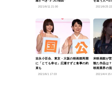
感すべき“3つの理由”
を追う人への
2021/6/11 21:00
2021/6/25 2
吉永小百合、東京・大阪の映画館再開
米映画館が営
に「とても幸せ」広瀬すずと食事の約
観た作品は？
束も
映画業界の混
2021/6/1 17:03
2021/4/4 15: