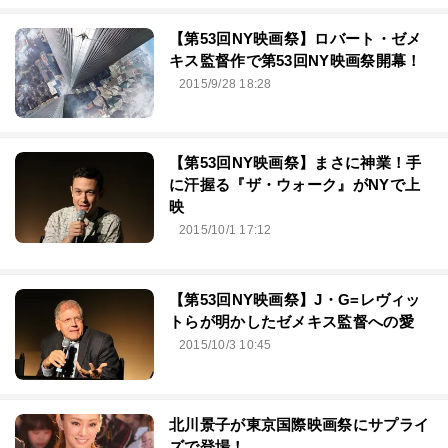
【第53回NY映画祭】ロバート・ゼメ
キス監督作で第53回NY映画祭開幕！
2015/9/28 18:28
【第53回NY映画祭】まさに神業！手
に汗握る『ザ・ウォーク』がNYで上
映
2015/10/1 17:12
【第53回NY映画祭】J・G=レヴィッ
トらが明かしたゼメキス監督への愛
2015/10/3 10:45
北川景子が東京国際映画祭にサプライ
ズで登場！