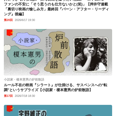
ファンの不安に「そう思うのも仕方ないかと(笑)」【押井守連載
「裏切り映画の愉しみ方」最終回『バーン・アフター・リーディ
ング』後編】
第20回
2026/6/17 19:30
小説家・榎本憲男の炉前散語
ルール不在の映画『シラート』が仕掛ける、サスペンスへの“転
調”というサプライズ【小説家・榎本憲男の炉前散語】
第17回
2026/7/18 18:30