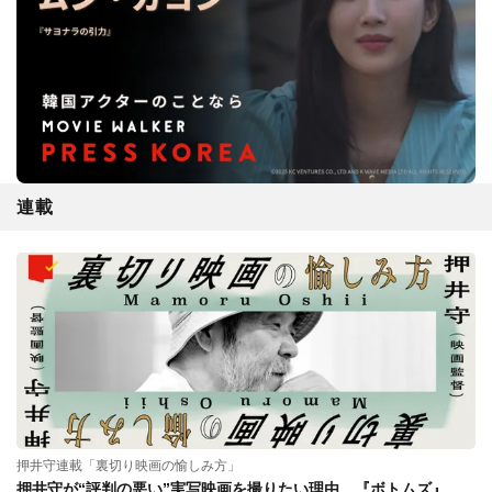
連載
押井守連載「裏切り映画の愉しみ方」
押井守が“評判の悪い”実写映画を撮りたい理由。『ボトムズ』