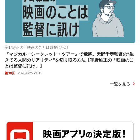
宇野維正の「映画のことは監督に訊け」
『マジカル・シークレット・ツアー』で飛躍。天野千尋監督の“生
きてる人間のリアリティ”を切り取る方法【宇野維正の「映画のこ
とは監督に訊け」】
第30回
2026/6/25 21:15
一覧を見る