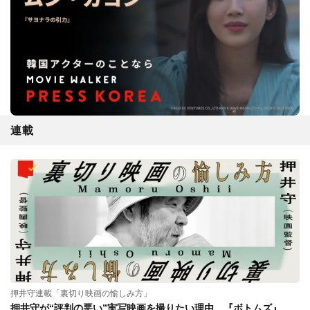
連載
押井守連載「裏切り映画の愉しみ方」
押井守が“評判の悪い”実写映画を撮りたい理由。『ボトムズ』