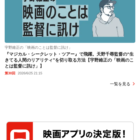
宇野維正の「映画のことは監督に訊け」
『マジカル・シークレット・ツアー』で飛躍。天野千尋監督の“生
きてる人間のリアリティ”を切り取る方法【宇野維正の「映画のこ
とは監督に訊け」】
第30回
2026/6/25 21:15
一覧を見る