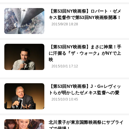
【第53回NY映画祭】ロバート・ゼメ
キス監督作で第53回NY映画祭開幕！
2015/9/28 18:28
【第53回NY映画祭】まさに神業！手
に汗握る『ザ・ウォーク』がNYで上
映
2015/10/1 17:12
【第53回NY映画祭】J・G=レヴィッ
トらが明かしたゼメキス監督への愛
2015/10/3 10:45
北川景子が東京国際映画祭にサプライ
ズで登場！