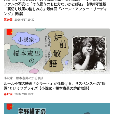
ファンの不安に「そう思うのも仕方ないかと(笑)」【押井守連載
「裏切り映画の愉しみ方」最終回『バーン・アフター・リーディ
ング』後編】
第20回
2026/6/17 19:30
小説家・榎本憲男の炉前散語
ルール不在の映画『シラート』が仕掛ける、サスペンスへの“転
調”というサプライズ【小説家・榎本憲男の炉前散語】
第17回
2026/7/18 18:30