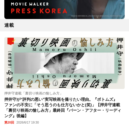
連載
押井守連載「裏切り映画の愉しみ方」
押井守が“評判の悪い”実写映画を撮りたい理由。『ボトムズ』
ファンの不安に「そう思うのも仕方ないかと(笑)」【押井守連載
「裏切り映画の愉しみ方」最終回『バーン・アフター・リーディ
ング』後編】
第20回
2026/6/17 19:30