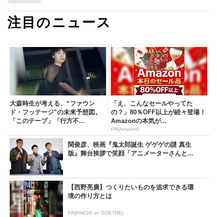
注目のニュース
大森時生が考える、“ファウン
「え、こんなセールやってた
ド・フッテージ”の未来予想図。
の？」80％OFF以上が続々登場！
「このテープ」「行方不...
Amazonの本気が...
PR(Amazon)
関俊彦、映画『鬼太郎誕生 ゲゲゲの謎 真生
版』舞台挨拶で笑顔「アニメーターさんと...
【西野亮廣】つくりたいものを追求できる環
境の作り方とは
PR(FINCHI on GOETHE)