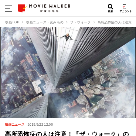
検索
アカウント
映画TOP
映画ニュース・読みもの
ザ・ウォーク
高所恐怖症の人は注意！
映画ニュース
2015/5/22 12:00
高所恐怖症の人は注意！『ザ・ウォーク』の