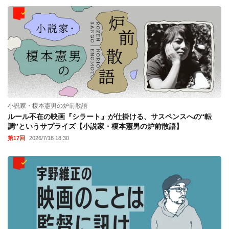
小説家・榎本憲男の炉前散語
ルール不在の映画『シラート』が仕掛ける、サスペンスへの“転
調”というサプライズ【小説家・榎本憲男の炉前散語】
第17回
2026/7/18 18:30