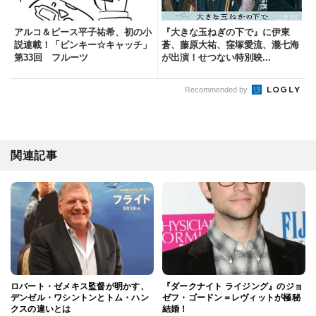
アルコ＆ピース平子祐希、初の小
『大きな玉ねぎの下で』に伊東
説連載！「ピンキー☆キャッチ」
蒼、藤原大祐、窪塚愛流、瀧七海
第33回 フルーツ
が出演！せつない特別映...
Recommended by
関連記事
ロバート・ゼメキス監督が明かす、
『ダークナイト ライジング』のジョ
デンゼル・ワシントンとトム・ハン
ゼフ・ゴードン＝レヴィットが極秘
クスの違いとは
結婚！