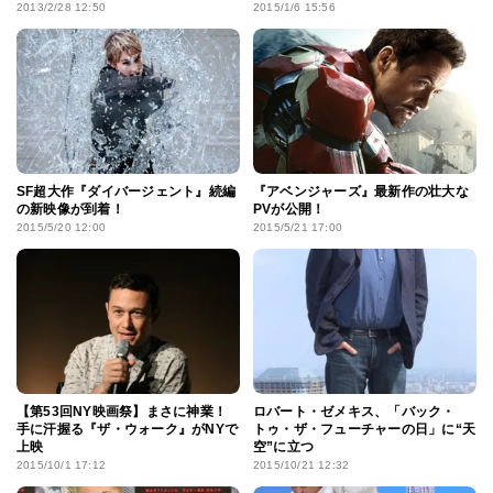
2013/2/28 12:50
2015/1/6 15:56
SF超大作『ダイバージェント』続編
『アベンジャーズ』最新作の壮大な
の新映像が到着！
PVが公開！
2015/5/20 12:00
2015/5/21 17:00
【第53回NY映画祭】まさに神業！
ロバート・ゼメキス、「バック・
手に汗握る『ザ・ウォーク』がNYで
トゥ・ザ・フューチャーの日」に“天
上映
空”に立つ
2015/10/1 17:12
2015/10/21 12:32