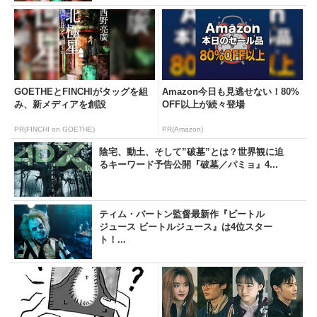
GOETHEとFINCHIがタッグを組
Amazon今日も見逃せない！80%
み、新メディアを創設
OFF以上が続々登場
PR(FINCHI on GOETHE)
PR(Amazon)
陰宅、動土、そして”破墓”とは？世界観に迫
るキーワード予告公開『破墓／パミョ』4...
ティム・バートン監督最新作『ビートル
ジュース ビートルジュース』は4位スター
ト！...