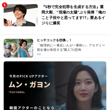
『5秒で完全犯罪を生成する方法』重
岡大毅、“現場の太陽”ぶり発揮「俺の
こと子役やと思ってます!?」愛あるイ
ジりに爆笑
ヒッチコックを彷彿…！
「物理的に一番近い人が一番怖い」アカデミー
賞女優が体現する“隣人”の恐怖
PR