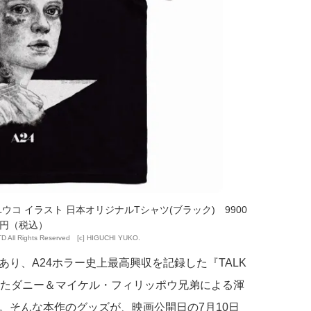
コ イラスト 日本オリジナルTシャツ(ブラック) 9900
円（税込）
 All Rights Reserved [c] HIGUCHI YUKO.
rであり、A24ホラー史上最高興収を記録した『TALK
がけたダニー＆マイケル・フィリッポウ兄弟による渾
。そんな本作のグッズが、映画公開日の7月10日