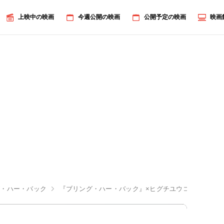
上映中の映画
今週公開の映画
公開予定の映画
映画
グ・ハー・バック
『ブリング・ハー・バック』×ヒグチユウコのA24公認・