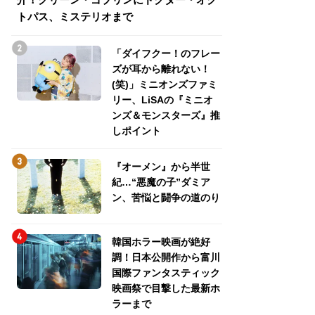
トパス、ミステリオまで
トパス、ミステリ
「ダイフクー！のフレー
ズが耳から離れない！
(笑)」ミニオンズファミ
リー、LiSAの『ミニオ
ンズ＆モンスターズ』推
しポイント
『オーメン』から半世
紀…“悪魔の子”ダミア
ン、苦悩と闘争の道のり
韓国ホラー映画が絶好
調！日本公開作から富川
国際ファンタスティック
映画祭で目撃した最新ホ
ラーまで