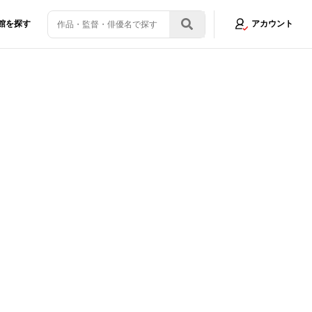
館を探す
アカウント
日本オリジナルTシャツが「A24 STORE」で限定受注販売