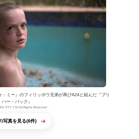
・トゥ・ミー』のフィリッポウ兄弟が再びA24と組んだ『ブリ
・ハー・バック』
AY PTY LTD All Rights Reserved
の写真を見る(6件)