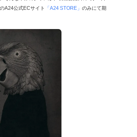
初のA24公式ECサイト
「A24 STORE」
のみにて期