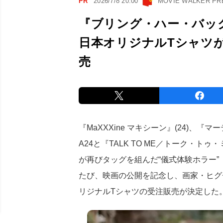
PR
2026/7/8 20:00
MOVIE WALKER P
『ブリング・ハー・バック
日本オリジナルTシャツが「
売
『MaXXXine マキシーン』(24)、『
A24と『TALK TO ME／トーク・ト
が再びタッグを組んだ“儀式体験ホラー”
たび、映画の公開を記念し、画家・ヒグ
リジナルTシャツの受注販売が決定した