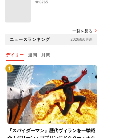
8765
一覧を見る
ニュースランキング
2026/8/6更新
デイリー
週間
月間
『スパイダーマン』歴代ヴィランを一挙紹
『スパイダーマン
介！グリーン・ゴブリンにドクター・オク
介！グリーン・ゴ