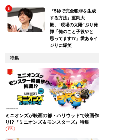
『5秒で完全犯罪を生成
する方法』重岡大
毅、“現場の太陽”ぶり発
揮「俺のこと子役やと
思ってます!?」愛あるイ
ジりに爆笑
特集
ミニオンズが映画の都・ハリウッドで映画作
り!?『ミニオンズ＆モンスターズ』特集
PR