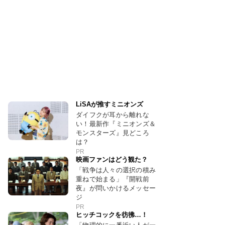
LiSAが推すミニオンズ
ダイフクが耳から離れな
い！最新作『ミニオンズ＆
モンスターズ』見どころ
は？
PR
映画ファンはどう観た？
「戦争は人々の選択の積み
重ねで始まる」『開戦前
夜』が問いかけるメッセー
ジ
PR
ヒッチコックを彷彿…！