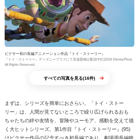
ピクサー初の長編アニメーション作品『トイ・ストーリー』
『トイ・ストーリー』ディズニープラスにて見放題独占配信中[C]2026 Disney/Pixar.
All Rights Reserved.
すべての写真を見る(16件)
まずは、シリーズを簡単におさらい。「トイ・ストー
リー」は、人間が見てないところで繰り広げられるおも
ちゃたちの絆や友情を、冒険やユーモア、感動を交えて描
く大ヒットシリーズ。第1作目『トイ・ストーリー』(95)
はピクサー作品の記念すべき初長編であり、劇場用長編映