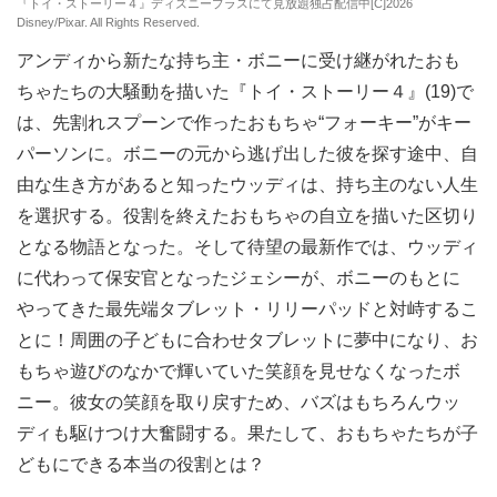
『トイ・ストーリー４』ディズニープラスにて見放題独占配信中[C]2026
Disney/Pixar. All Rights Reserved.
アンディから新たな持ち主・ボニーに受け継がれたおも
ちゃたちの大騒動を描いた『トイ・ストーリー４』(19)で
は、先割れスプーンで作ったおもちゃ“フォーキー”がキー
パーソンに。ボニーの元から逃げ出した彼を探す途中、自
由な生き方があると知ったウッディは、持ち主のない人生
を選択する。役割を終えたおもちゃの自立を描いた区切り
となる物語となった。そして待望の最新作では、ウッディ
に代わって保安官となったジェシーが、ボニーのもとに
やってきた最先端タブレット・リリーパッドと対峙するこ
とに！周囲の子どもに合わせタブレットに夢中になり、お
もちゃ遊びのなかで輝いていた笑顔を見せなくなったボ
ニー。彼女の笑顔を取り戻すため、バズはもちろんウッ
ディも駆けつけ大奮闘する。果たして、おもちゃたちが子
どもにできる本当の役割とは？