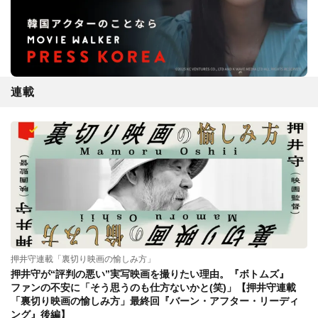
連載
押井守連載「裏切り映画の愉しみ方」
押井守が“評判の悪い”実写映画を撮りたい理由。『ボトムズ』
ファンの不安に「そう思うのも仕方ないかと(笑)」【押井守連載
「裏切り映画の愉しみ方」最終回『バーン・アフター・リーディ
ング』後編】