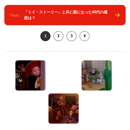
「トイ・ストーリー」と共に親になった40代の感
Next
想は？
1
2
3
4