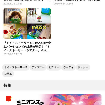
1作目のオマージュ入り本編シーン
もかわらない大切なもの」を語る
2026/6/26 22:30
2026/6/24 20:45
をチラ見せ
『トイ・ストーリー５』IMAXほか全
11バージョンでの上映が決定！「ト
イ・ストーリー・シアター」＆入場
者プレゼントの情報も
2026/6/20 12:00
トイ・ストーリー５
ディズニー
ピクサー
ウッディ
ジェシー
コラム
特集