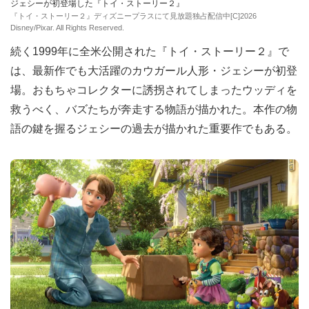
ジェシーが初登場した『トイ・ストーリー２』
『トイ・ストーリー２』ディズニープラスにて見放題独占配信中[C]2026
Disney/Pixar. All Rights Reserved.
続く1999年に全米公開された『トイ・ストーリー２』で
は、最新作でも大活躍のカウガール人形・ジェシーが初登
場。おもちゃコレクターに誘拐されてしまったウッディを
救うべく、バズたちが奔走する物語が描かれた。本作の物
語の鍵を握るジェシーの過去が描かれた重要作でもある。