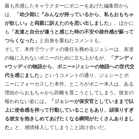
最も共感したキャラクターにボニーをあげた編集部から
は、
「幼少期に『みんなが持っているから、私もおもちゃ
が欲しい』と両親に訴えたのを思い出しました」
。ほかに
も
「友達と自分が違うと感じた時の不安や疎外感が蘇って
つらくなった」
と自身を重ねたコメントも。
そして、本作でウッディの後任を務めるジェシーは、友達
の輪に入れないボニーのために立ち上がるが、
「アンディ
×ウッディの物語から、ボニー×ジェシーの物語への世代交
代を感じました」
というコメントの通り、ジェシーとボ
ニーにフォーカスした本作。ところがボニー本人は、ある
理由からおもちゃから距離を置こうとしてしまう。彼女の
報われない姿には
、「ジェシーが保安官としていままで以
上に使命感を持って行動していることもあり、頑張りすぎ
る彼女を抱きしめてあげたくなる瞬間がたくさんありまし
た」
と、感情移入してしまうこと請け合いだ。