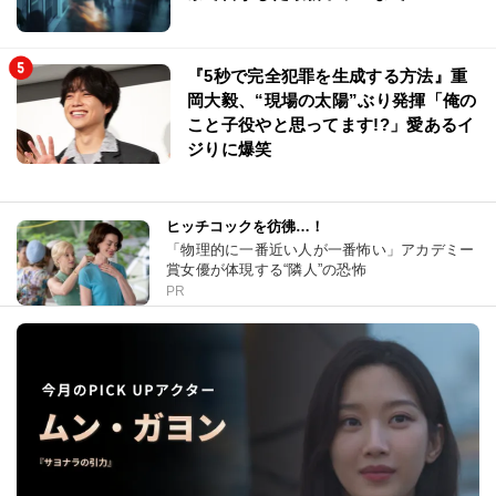
『5秒で完全犯罪を生成する方法』重
岡大毅、“現場の太陽”ぶり発揮「俺の
こと子役やと思ってます!?」愛あるイ
ジりに爆笑
ヒッチコックを彷彿…！
「物理的に一番近い人が一番怖い」アカデミー
賞女優が体現する“隣人”の恐怖
PR