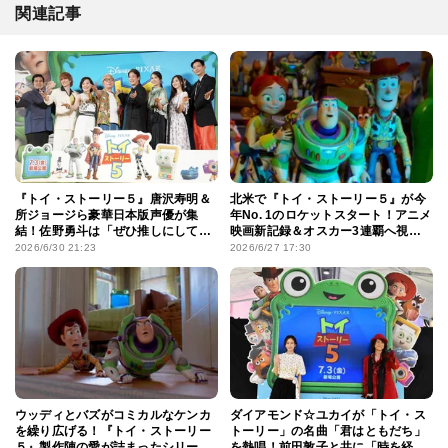
関連記事
『トイ・ストーリー５』唐沢寿明＆
北米で『トイ・ストーリー５』が今
所ジョージら豪華日本版声優が集
年No. 1のロケットスタート！アニメ
結！佐野勇斗は「ぜひ推しにして」
映画新記録＆オスカー3連覇へ視界
と新キャラの魅力アピール
良好
2026/6/30 21:23
2026/6/27 17:30
ウッディとバズがコミカルなケンカ
ダイアモンド☆ユカイが「トイ・ス
を繰り広げる！『トイ・ストーリー
トーリー」の名曲「君はともだち」
５』製作陣の愛が詰まったシリーズ
を熱唱！前田敦子と共に「時を経て