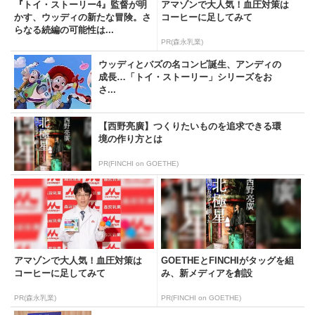
『トイ・ストーリー4』監督が明
アマゾンで大人気！血圧対策は
かす、ウッディの新たな冒険。さ
コーヒーに足してみて
らなる続編の可能性は...
PR(森永乳業)
ウッディとバズの名コンビ誕生、アンディの
成長…「トイ・ストーリー」シリーズをお
さ...
【西野亮廣】つくりたいものを追求できる環
境の作り方とは
PR(FINCHI on GOETHE)
アマゾンで大人気！血圧対策は
GOETHEとFINCHIがタッグを組
コーヒーに足してみて
み、新メディアを創設
PR(森永乳業)
PR(FINCHI on GOETHE)