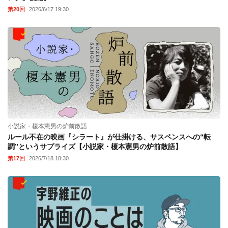
第20回
2026/6/17 19:30
小説家・榎本憲男の炉前散語
ルール不在の映画『シラート』が仕掛ける、サスペンスへの“転
調”というサプライズ【小説家・榎本憲男の炉前散語】
第17回
2026/7/18 18:30