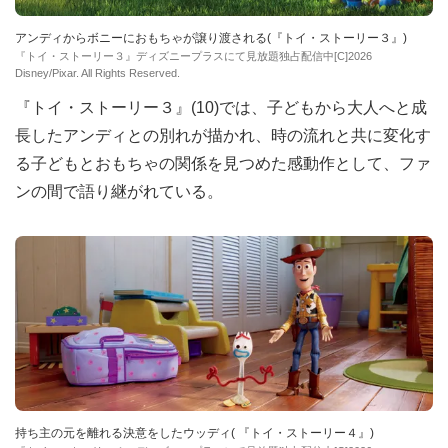
アンディからボニーにおもちゃが譲り渡される(『トイ・ストーリー３』)
『トイ・ストーリー３』ディズニープラスにて見放題独占配信中[C]2026
Disney/Pixar. All Rights Reserved.
『トイ・ストーリー３』(10)では、子どもから大人へと成
長したアンディとの別れが描かれ、時の流れと共に変化す
る子どもとおもちゃの関係を見つめた感動作として、ファ
ンの間で語り継がれている。
持ち主の元を離れる決意をしたウッディ( 『トイ・ストーリー４』)