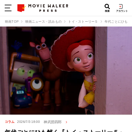
検索
アカウント
映画TOP
映画ニュース・読みもの
トイ・ストーリー５
年代ごとにひも解
神武団四郎
コラム
2026/7/3 18:00