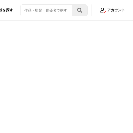
館を探す
アカウント
取材。悲しみや喪失が持つ力を語る「これは希望に満ちた映画」