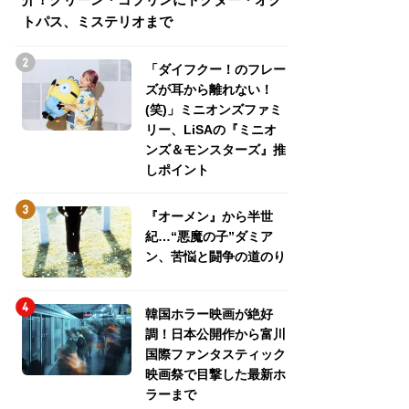
トパス、ミステリオまで
トパス、ミステリ
「ダイフクー！のフレー
ズが耳から離れない！
(笑)」ミニオンズファミ
リー、LiSAの『ミニオ
ンズ＆モンスターズ』推
しポイント
『オーメン』から半世
紀…“悪魔の子”ダミア
ン、苦悩と闘争の道のり
韓国ホラー映画が絶好
調！日本公開作から富川
国際ファンタスティック
映画祭で目撃した最新ホ
ラーまで