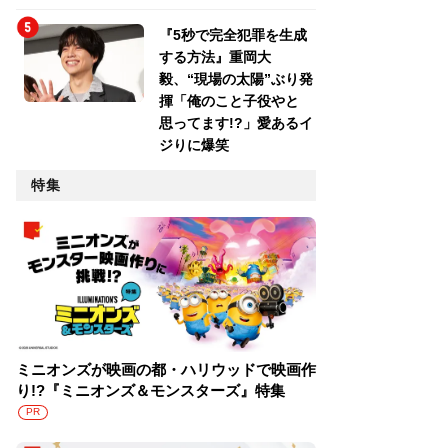
『5秒で完全犯罪を生成
する方法』重岡大
毅、“現場の太陽”ぶり発
揮「俺のこと子役やと
思ってます!?」愛あるイ
ジりに爆笑
特集
ミニオンズが映画の都・ハリウッドで映画作
り!?『ミニオンズ＆モンスターズ』特集
PR