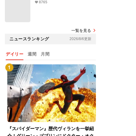
8765
一覧を見る
ニュースランキング
2026/8/6更新
デイリー
週間
月間
『スパイダーマン』歴代ヴィランを一挙紹
『スパイダーマン
介！グリーン・ゴブリンにドクター・オク
介！グリーン・ゴ