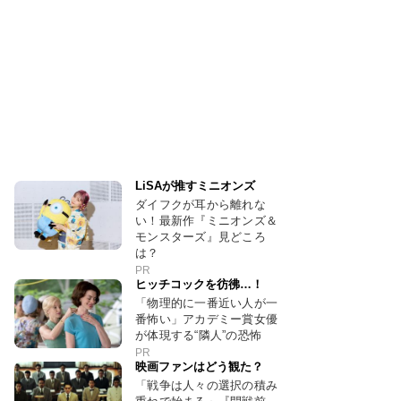
LiSAが推すミニオンズ
ダイフクが耳から離れな
い！最新作『ミニオンズ＆
モンスターズ』見どころ
は？
PR
ヒッチコックを彷彿…！
「物理的に一番近い人が一
番怖い」アカデミー賞女優
が体現する“隣人”の恐怖
PR
映画ファンはどう観た？
「戦争は人々の選択の積み