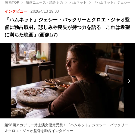
映画TOP
映画ニュース・読みもの
ハムネット
『ハムネット』ジェシー・
インタビュー
2026/4/13 19:30
『ハムネット』ジェシー・バックリーとクロエ・ジャオ監
督に独占取材。悲しみや喪失が持つ力を語る「これは希望
に満ちた映画」(画像1/7)
第98回アカデミー賞主演女優賞受賞！『ハムネット』ジェシー・バックリー
＆クロエ・ジャオ監督を独占インタビュー