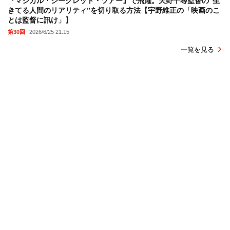
『マジカル・シークレット・ツアー』で飛躍。天野千尋監督の“生
きてる人間のリアリティ”を切り取る方法【宇野維正の「映画のこ
とは監督に訊け」】
第30回
2026/6/25 21:15
一覧を見る