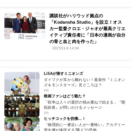
講談社がハリウッド拠点の
「Kodansha Studio」を設立！オス
カー監督クロエ・ジャオが最高クリエ
イティブ責任者に「日本の漫画が自分
の骨と血と肉を作った」
2025/11/4 14:34
LiSAが推すミニオンズ
ダイフクが耳から離れない！最新作『ミニオン
ズ＆モンスターズ』見どころは？
PR
映画ファンはどう観た？
「戦争は人々の選択の積み重ねで始まる」『開
戦前夜』が問いかけるメッセージ
PR
ヒッチコックを彷彿…！
「物理的に一番近い人が一番怖い」アカデミー
賞女優が体現する“隣人”の恐怖