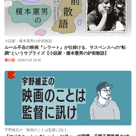
小説家・榎本憲男の炉前散語
ルール不在の映画『シラート』が仕掛ける、サスペンスへの“転
調”というサプライズ【小説家・榎本憲男の炉前散語】
第17回
2026/7/18 18:30
宇野維正の「映画のことは監督に訊け」