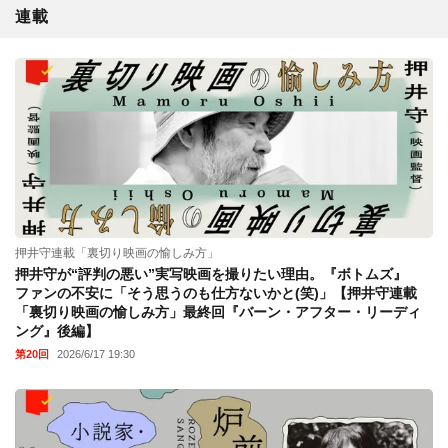
連載
押井守連載「裏切り映画の愉しみ方」
押井守が“評判の悪い”実写映画を撮りたい理由。『ボトムズ』
ファンの不安に「そう思うのも仕方ないかと(笑)」【押井守連載
「裏切り映画の愉しみ方」最終回『バーン・アフター・リーディ
ング』後編】
第20回
2026/6/17 19:30