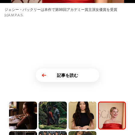
ジェシー・バックリーは本作で第98回アカデミー賞主演女優賞を受賞
[c]A.M.P.A.S.
記事を読む