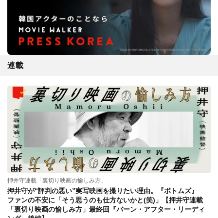
連載
押井守連載「裏切り映画の愉しみ方」
押井守が“評判の悪い”実写映画を撮りたい理由。『ボトムズ』
ファンの不安に「そう思うのも仕方ないかと(笑)」【押井守連載
「裏切り映画の愉しみ方」最終回『バーン・アフター・リーディ