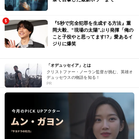
『5秒で完全犯罪を生成する方法』重
岡大毅、“現場の太陽”ぶり発揮「俺の
こと子役やと思ってます!?」愛あるイ
ジりに爆笑
「オデュッセイア」とは
クリストファー・ノーラン監督が挑む、英雄オ
デュッセウスの物語を知る！
PR