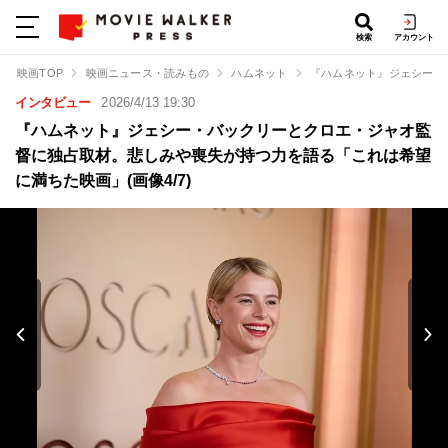
検索
アカウント
映画TOP
映画ニュース・読みもの
ハムネット
『ハムネット』ジェシー・
インタビュー
2026/4/13 19:30
『ハムネット』ジェシー・バックリーとクロエ・ジャオ監
督に独占取材。悲しみや喪失が持つ力を語る「これは希望
に満ちた映画」(画像4/7)