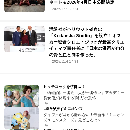
ネート＆2026年4月日本公開決定
2025/12/9 20:31
講談社がハリウッド拠点の
「Kodansha Studio」を設立！オス
カー監督クロエ・ジャオが最高クリエ
イティブ責任者に「日本の漫画が自分
の骨と血と肉を作った」
2025/11/4 14:34
ヒッチコックを彷彿…！
「物理的に一番近い人が一番怖い」アカデミー
賞女優が体現する“隣人”の恐怖
PR
LiSAが推すミニオンズ
ダイフクが耳から離れない！最新作『ミニオン
ズ＆モンスターズ』見どころは？
PR