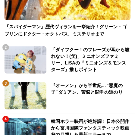
『スパイダーマン』歴代ヴィランを一挙紹介！グリーン・ゴ
ブリンにドクター・オクトパス、ミステリオまで
「ダイフクー！のフレーズが耳から離
れない！(笑)」ミニオンズファミ
リー、LiSAの『ミニオンズ＆モンス
ターズ』推しポイント
『オーメン』から半世紀…“悪魔の
子”ダミアン、苦悩と闘争の道のり
韓国ホラー映画が絶好調！日本公開作
から富川国際ファンタスティック映画
祭で目撃した最新ホラーまで