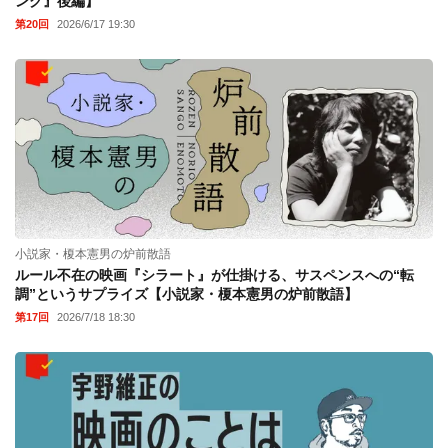
ング』後編】
第20回
2026/6/17 19:30
小説家・榎本憲男の炉前散語
ルール不在の映画『シラート』が仕掛ける、サスペンスへの“転
調”というサプライズ【小説家・榎本憲男の炉前散語】
第17回
2026/7/18 18:30