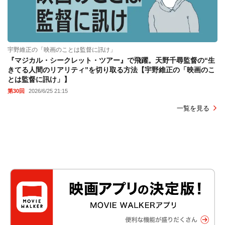
宇野維正の「映画のことは監督に訊け」
『マジカル・シークレット・ツアー』で飛躍。天野千尋監督の“生
きてる人間のリアリティ”を切り取る方法【宇野維正の「映画のこ
とは監督に訊け」】
第30回
2026/6/25 21:15
一覧を見る