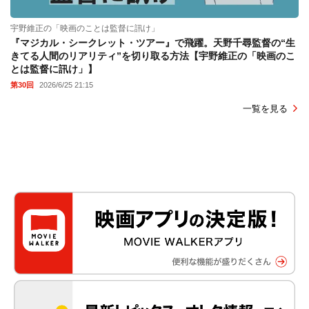
宇野維正の「映画のことは監督に訊け」
『マジカル・シークレット・ツアー』で飛躍。天野千尋監督の“生
きてる人間のリアリティ”を切り取る方法【宇野維正の「映画のこ
とは監督に訊け」】
第30回
2026/6/25 21:15
一覧を見る