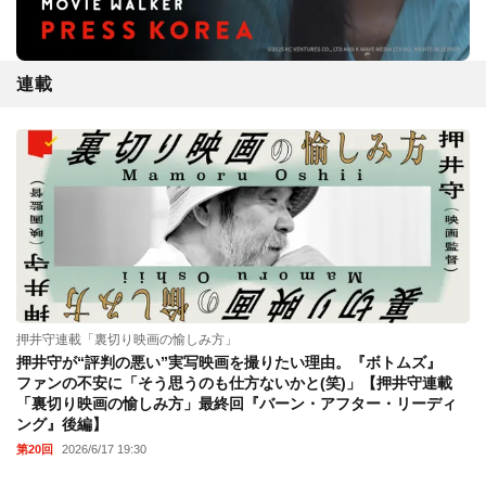
連載
押井守連載「裏切り映画の愉しみ方」
押井守が“評判の悪い”実写映画を撮りたい理由。『ボトムズ』
ファンの不安に「そう思うのも仕方ないかと(笑)」【押井守連載
「裏切り映画の愉しみ方」最終回『バーン・アフター・リーディ
ング』後編】
第20回
2026/6/17 19:30