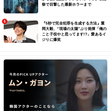
祭で目撃した最新ホラーまで
『5秒で完全犯罪を生成する方法』重
岡大毅、“現場の太陽”ぶり発揮「俺の
こと子役やと思ってます!?」愛あるイ
ジりに爆笑