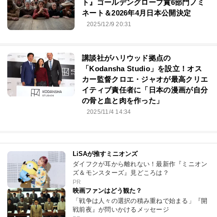
ト』ゴールデングローブ賞6部門ノミ
ネート＆2026年4月日本公開決定
2025/12/9 20:31
講談社がハリウッド拠点の
「Kodansha Studio」を設立！オス
カー監督クロエ・ジャオが最高クリエ
イティブ責任者に「日本の漫画が自分
の骨と血と肉を作った」
2025/11/4 14:34
LiSAが推すミニオンズ
ダイフクが耳から離れない！最新作『ミニオン
ズ＆モンスターズ』見どころは？
PR
映画ファンはどう観た？
「戦争は人々の選択の積み重ねで始まる」『開
戦前夜』が問いかけるメッセージ