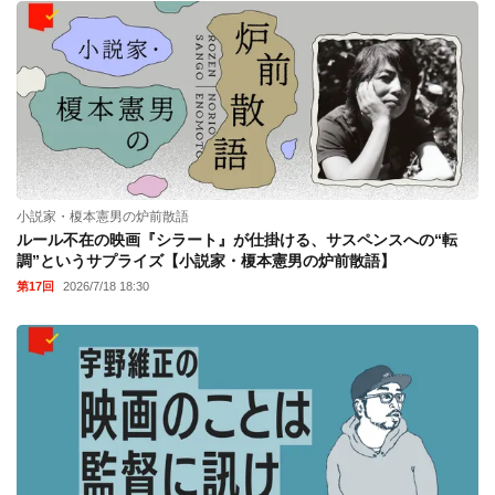
小説家・榎本憲男の炉前散語
ルール不在の映画『シラート』が仕掛ける、サスペンスへの“転
調”というサプライズ【小説家・榎本憲男の炉前散語】
第17回
2026/7/18 18:30