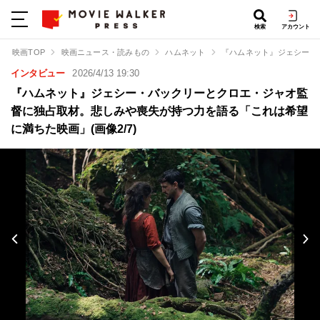
検索
アカウント
映画TOP
映画ニュース・読みもの
ハムネット
『ハムネット』ジェシー・
インタビュー
2026/4/13 19:30
『ハムネット』ジェシー・バックリーとクロエ・ジャオ監
督に独占取材。悲しみや喪失が持つ力を語る「これは希望
に満ちた映画」(画像2/7)