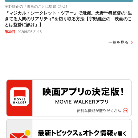
宇野維正の「映画のことは監督に訊け」
『マジカル・シークレット・ツアー』で飛躍。天野千尋監督の“生
きてる人間のリアリティ”を切り取る方法【宇野維正の「映画のこ
とは監督に訊け」】
第30回
2026/6/25 21:15
一覧を見る