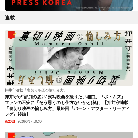
連載
押井守連載「裏切り映画の愉しみ方」
押井守が“評判の悪い”実写映画を撮りたい理由。『ボトムズ』
ファンの不安に「そう思うのも仕方ないかと(笑)」【押井守連載
「裏切り映画の愉しみ方」最終回『バーン・アフター・リーディ
ング』後編】
第20回
2026/6/17 19:30