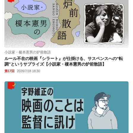
小説家・榎本憲男の炉前散語
ルール不在の映画『シラート』が仕掛ける、サスペンスへの“転
調”というサプライズ【小説家・榎本憲男の炉前散語】
第17回
2026/7/18 18:30