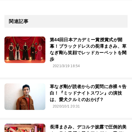
関連記事
第44回⽇本アカデミー賞授賞式が開
幕！ブラックドレスの長澤まさみ、草
なぎ剛ら笑顔でレッドカーペットを闊
歩
2021/3/19 18:54
草なぎ剛が読者からの質問に赤裸々告
白！『ミッドナイトスワン』の演技
は、愛犬クルミのおかげ？
2020/10/1 20:31
長澤まさみ、デコルテ披露で圧倒的美