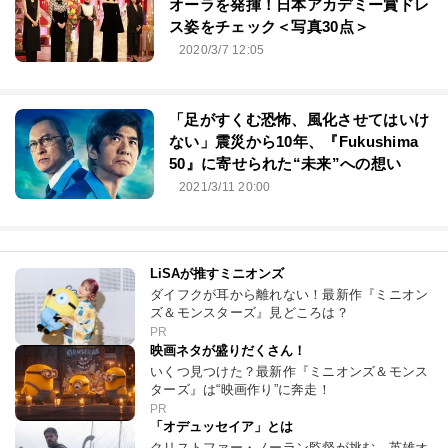
オーラを発揮！日本アカデミー賞ドレ
ス姿をチェック＜写真30点＞
2020/3/7 12:05
「足がすくむ恐怖、風化させてはいけ
ない」震災から10年、『Fukushima
50』に寄せられた“未来”への想い
2021/3/11 20:00
LiSAが推すミニオンズ
ダイフクが耳から離れない！最新作『ミニオン
ズ＆モンスターズ』見どころは？
PR
映画ネタが盛りだくさん！
いくつ見つけた？最新作『ミニオンズ＆モンス
ターズ』は“映画作り”に奔走！
PR
「オデュッセイア」とは
クリストファー・ノーラン監督が挑む、英雄オ