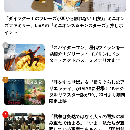
「ダイフクー！のフレーズが耳から離れない！(笑)」ミニオン
ズファミリー、LiSAの『ミニオンズ＆モンスターズ』推しポ
イント
『スパイダーマン』歴代ヴィランを一
挙紹介！グリーン・ゴブリンにドク
ター・オクトパス、ミステリオまで
『耳をすませば』＆『借りぐらしのア
リエッティ』がIMAXに登場！4Kデジ
タルリマスター版が10月23日より期間
限定上映
「戦争は突然ではなく人々の選択の積
み重ねで始まる」「いま、私たちが直
面している現実でもある」…『開戦前