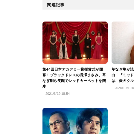
関連記事
第44回⽇本アカデミー賞授賞式が開
草なぎ剛が読
幕！ブラックドレスの長澤まさみ、草
白！『ミッド
なぎ剛ら笑顔でレッドカーペットを闊
は、愛犬クル
歩
2020/10/1 2
2021/3/19 18:54