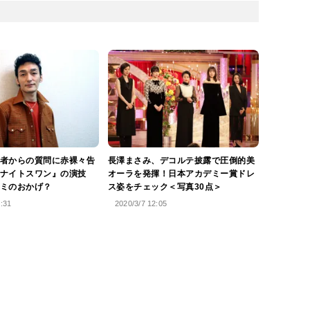
者からの質問に赤裸々告
長澤まさみ、デコルテ披露で圧倒的美
ナイトスワン』の演技
オーラを発揮！日本アカデミー賞ドレ
ミのおかげ？
ス姿をチェック＜写真30点＞
0:31
2020/3/7 12:05