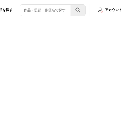
館を探す
アカウント
kushima 50』が最優秀賞最多6冠
画像2/7