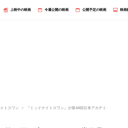
上映中の映画
今週公開の映画
公開予定の映画
映画
ナイトスワン
『ミッドナイトスワン』が第44回日本アカデミー賞作品賞！『Fu