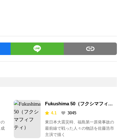
Fukushima 50（フクシマフィフ
ティ）
4.1
3045
ーの
東日本大震災時、福島第一原発事故の
り成
最前線で戦った人々の物語を佐藤浩市
主演で描く