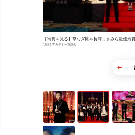
【写真を見る】草なぎ剛や長澤まさみら最優秀
[c]日本アカデミー賞協会