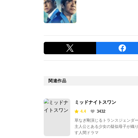
関連作品
ミッドナイトスワン
4.4
3432
草なぎ剛演じるトランスジェンダ
主人公とある少女の疑似母子が織
す人間ドラマ