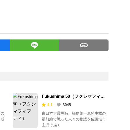
Fukushima 50（フクシマフィフ
ティ）
4.1
3045
ーの
東日本大震災時、福島第一原発事故の
り成
最前線で戦った人々の物語を佐藤浩市
主演で描く