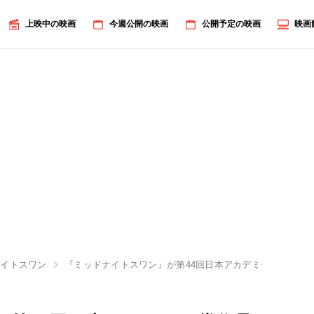
上映中の映画
今週公開の映画
公開予定の映画
映画
ナイトスワン
『ミッドナイトスワン』が第44回日本アカデミー賞作品賞！『Fu