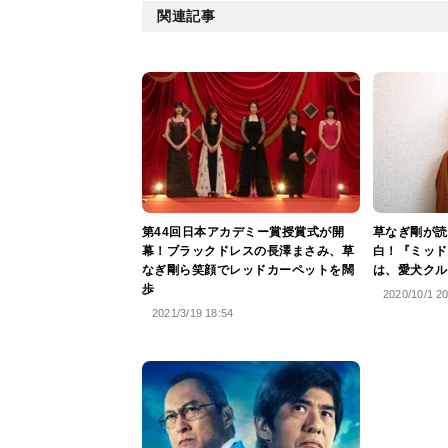
関連記事
第44回⽇本アカデミー賞授賞式が開
草なぎ剛が読
幕！ブラックドレスの長澤まさみ、草
白！『ミッド
なぎ剛ら笑顔でレッドカーペットを闊
は、愛犬クル
歩
2020/10/1 2
2021/3/19 18:54