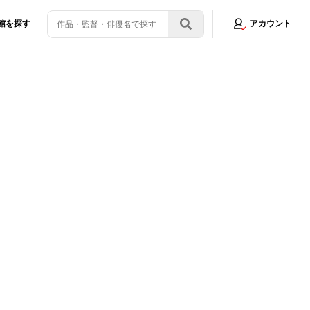
館を探す
アカウント
kushima 50』が最優秀賞最多6冠
画像4/7