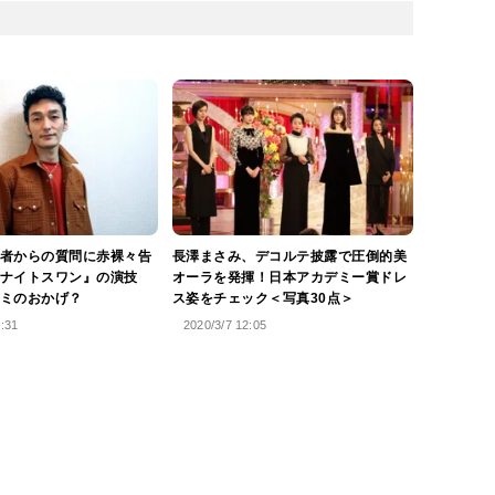
者からの質問に赤裸々告
長澤まさみ、デコルテ披露で圧倒的美
ナイトスワン』の演技
オーラを発揮！日本アカデミー賞ドレ
ミのおかげ？
ス姿をチェック＜写真30点＞
0:31
2020/3/7 12:05