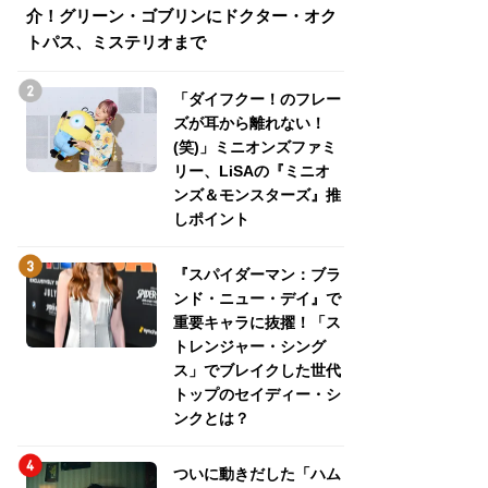
介！グリーン・ゴブリンにドクター・オク
介！グリーン・ゴ
トパス、ミステリオまで
トパス、ミステリ
「ダイフクー！のフレー
ズが耳から離れない！
(笑)」ミニオンズファミ
リー、LiSAの『ミニオ
ンズ＆モンスターズ』推
しポイント
『スパイダーマン：ブラ
ンド・ニュー・デイ』で
重要キャラに抜擢！「ス
トレンジャー・シング
ス」でブレイクした世代
トップのセイディー・シ
ンクとは？
ついに動きだした「ハム