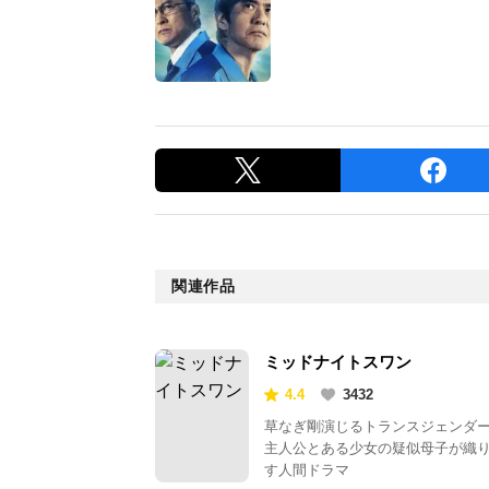
関連作品
ミッドナイトスワン
4.4
3432
草なぎ剛演じるトランスジェンダ
主人公とある少女の疑似母子が織
す人間ドラマ