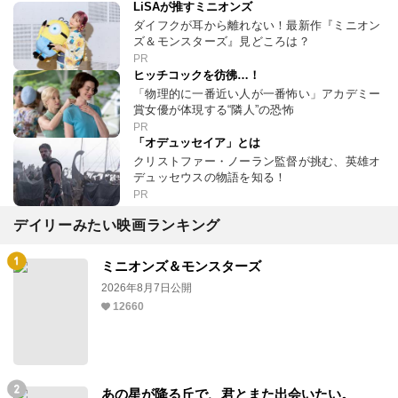
LiSAが推すミニオンズ
ダイフクが耳から離れない！最新作『ミニオン
ズ＆モンスターズ』見どころは？
PR
ヒッチコックを彷彿…！
「物理的に一番近い人が一番怖い」アカデミー
賞女優が体現する“隣人”の恐怖
PR
「オデュッセイア」とは
クリストファー・ノーラン監督が挑む、英雄オ
デュッセウスの物語を知る！
PR
デイリーみたい映画ランキング
ミニオンズ＆モンスターズ
2026年8月7日公開
12660
あの星が降る丘で、君とまた出会いたい。