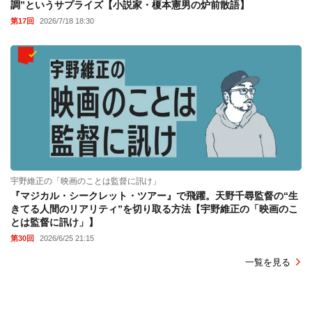
調”というサプライズ【小説家・榎本憲男の炉前散語】
第17回
2026/7/18 18:30
宇野維正の「映画のことは監督に訊け」
『マジカル・シークレット・ツアー』で飛躍。天野千尋監督の“生
きてる人間のリアリティ”を切り取る方法【宇野維正の「映画のこ
とは監督に訊け」】
第30回
2026/6/25 21:15
一覧を見る