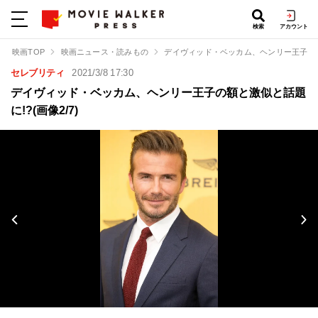
検索
アカウント
映画TOP
映画ニュース・読みもの
デイヴィッド・ベッカム、ヘンリー王子の額
セレブリティ
2021/3/8 17:30
デイヴィッド・ベッカム、ヘンリー王子の額と激似と話題
に!?(画像2/7)