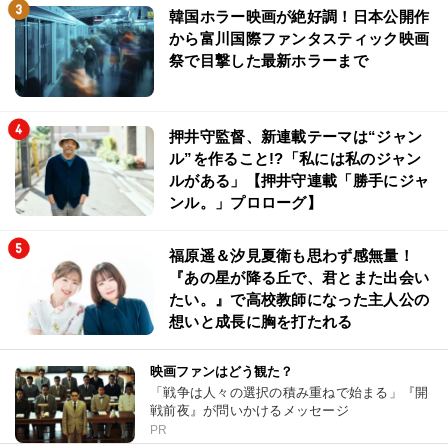
韓国ホラー映画が絶好調！日本公開作
から富川国際ファンタスティック映画
祭で目撃した最新ホラーまで
押井守監督、新連載テーマは“ジャン
ル”を作ること!?「私には私のジャン
ルがある」【押井守連載「勝手にジャ
ンル。」プロローグ】
福原遥＆汐見夏衛も思わず感無量！
『あの星が降る丘で、君とまた出会い
たい。』で高校教師になった主人公の
想いと成長に胸を打たれる
映画ファンはどう観た？
「戦争は人々の選択の積み重ねで始まる」『開
戦前夜』が問いかけるメッセージ
PR