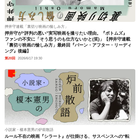
押井守連載「裏切り映画の愉しみ方」
押井守が“評判の悪い”実写映画を撮りたい理由。『ボトムズ』
ファンの不安に「そう思うのも仕方ないかと(笑)」【押井守連載
「裏切り映画の愉しみ方」最終回『バーン・アフター・リーディ
ング』後編】
第20回
2026/6/17 19:30
小説家・榎本憲男の炉前散語
ルール不在の映画『シラート』が仕掛ける、サスペンスへの“転