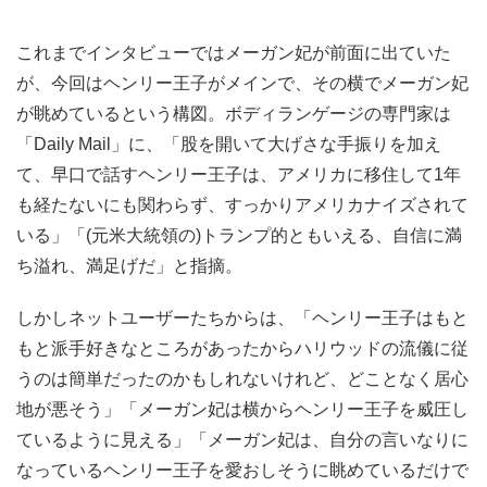
これまでインタビューではメーガン妃が前面に出ていた
が、今回はヘンリー王子がメインで、その横でメーガン妃
が眺めているという構図。ボディランゲージの専門家は
「Daily Mail」に、「股を開いて大げさな手振りを加え
て、早口で話すヘンリー王子は、アメリカに移住して1年
も経たないにも関わらず、すっかりアメリカナイズされて
いる」「(元米大統領の)トランプ的ともいえる、自信に満
ち溢れ、満足げだ」と指摘。
しかしネットユーザーたちからは、「ヘンリー王子はもと
もと派手好きなところがあったからハリウッドの流儀に従
うのは簡単だったのかもしれないけれど、どことなく居心
地が悪そう」「メーガン妃は横からヘンリー王子を威圧し
ているように見える」「メーガン妃は、自分の言いなりに
なっているヘンリー王子を愛おしそうに眺めているだけで