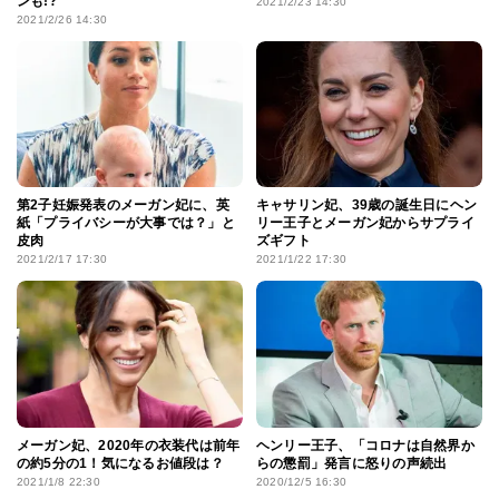
ンも!?
2021/2/23 14:30
2021/2/26 14:30
第2子妊娠発表のメーガン妃に、英
キャサリン妃、39歳の誕生日にヘン
紙「プライバシーが大事では？」と
リー王子とメーガン妃からサプライ
皮肉
ズギフト
2021/2/17 17:30
2021/1/22 17:30
メーガン妃、2020年の衣装代は前年
ヘンリー王子、「コロナは自然界か
の約5分の1！気になるお値段は？
らの懲罰」発言に怒りの声続出
2021/1/8 22:30
2020/12/5 16:30