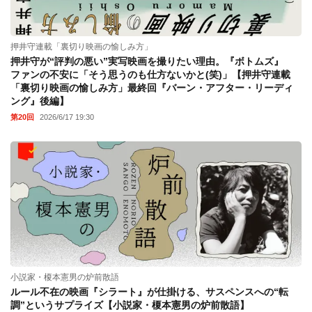
押井守連載「裏切り映画の愉しみ方」
押井守が“評判の悪い”実写映画を撮りたい理由。『ボトムズ』
ファンの不安に「そう思うのも仕方ないかと(笑)」【押井守連載
「裏切り映画の愉しみ方」最終回『バーン・アフター・リーディ
ング』後編】
第20回
2026/6/17 19:30
小説家・榎本憲男の炉前散語
ルール不在の映画『シラート』が仕掛ける、サスペンスへの“転
調”というサプライズ【小説家・榎本憲男の炉前散語】