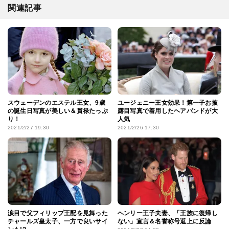
関連記事
スウェーデンのエステル王女、9歳
ユージェニー王女効果！第一子お披
の誕生日写真が美しい＆貫禄たっぷ
露目写真で着用したヘアバンドが大
り！
人気
2021/2/27 19:30
2021/2/26 17:30
涙目で父フィリップ王配を見舞った
ヘンリー王子夫妻、「王族に復帰し
チャールズ皇太子、一方で良いサイ
ない」宣言＆名誉称号返上に反論