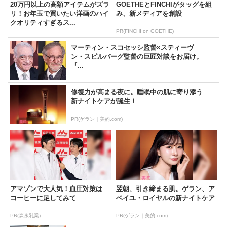
20万円以上の高額アイテムがズラ
GOETHEとFINCHIがタッグを組
リ！お年玉で買いたい洋画のハイ
み、新メディアを創設
クオリティすぎるス...
PR(FINCHI on GOETHE)
マーティン・スコセッシ監督×スティーヴ
ン・スピルバーグ監督の巨匠対談をお届け。
『...
修復力が高まる夜に。睡眠中の肌に寄り添う
新ナイトケアが誕生！
PR(ゲラン｜美的.com)
アマゾンで大人気！血圧対策は
翌朝、引き締まる肌。ゲラン、ア
コーヒーに足してみて
ベイユ・ロイヤルの新ナイトケア
PR(森永乳業)
PR(ゲラン｜美的.com)