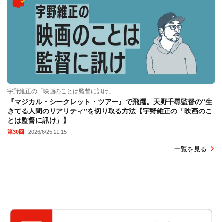
宇野維正の「映画のことは監督に訊け」
『マジカル・シークレット・ツアー』で飛躍。天野千尋監督の“生
きてる人間のリアリティ”を切り取る方法【宇野維正の「映画のこ
とは監督に訊け」】
第30回
2026/6/25 21:15
一覧を見る