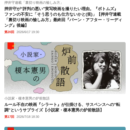
押井守連載「裏切り映画の愉しみ方」
押井守が“評判の悪い”実写映画を撮りたい理由。『ボトムズ』
ファンの不安に「そう思うのも仕方ないかと(笑)」【押井守連載
「裏切り映画の愉しみ方」最終回『バーン・アフター・リーディ
ング』後編】
第20回
2026/6/17 19:30
小説家・榎本憲男の炉前散語
ルール不在の映画『シラート』が仕掛ける、サスペンスへの“転
調”というサプライズ【小説家・榎本憲男の炉前散語】
第17回
2026/7/18 18:30