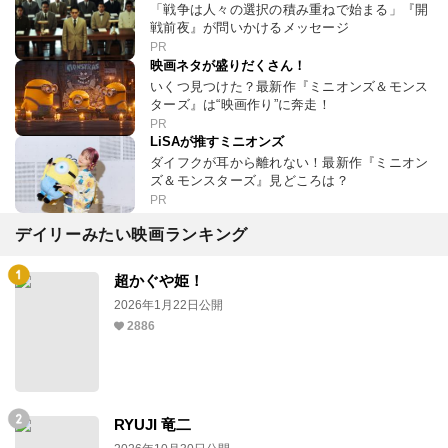
「戦争は人々の選択の積み重ねで始まる」『開
戦前夜』が問いかけるメッセージ
PR
映画ネタが盛りだくさん！
いくつ見つけた？最新作『ミニオンズ＆モンス
ターズ』は“映画作り”に奔走！
PR
LiSAが推すミニオンズ
ダイフクが耳から離れない！最新作『ミニオン
ズ＆モンスターズ』見どころは？
PR
デイリーみたい映画ランキング
超かぐや姫！
2026年1月22日公開
2886
RYUJI 竜二