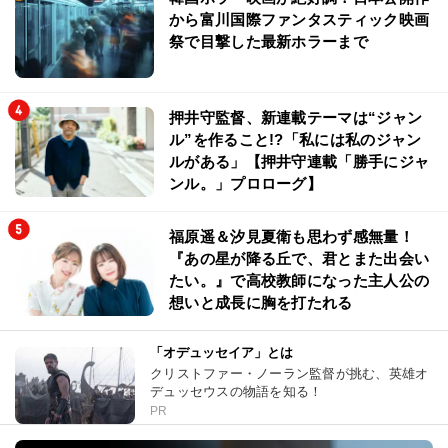
から富川国際ファンタスティック映画
祭で目撃した最新ホラーまで
押井守監督、新連載テーマは“ジャン
ル”を作ること!?「私には私のジャン
ルがある」【押井守連載「勝手にジャ
ンル。」プロローグ】
福原遥＆汐見夏衛も思わず感無量！
『あの星が降る丘で、君とまた出会い
たい。』で高校教師になった主人公の
想いと成長に胸を打たれる
「オデュッセイア」とは
クリストファー・ノーラン監督が挑む、英雄オ
デュッセウスの物語を知る！
PR