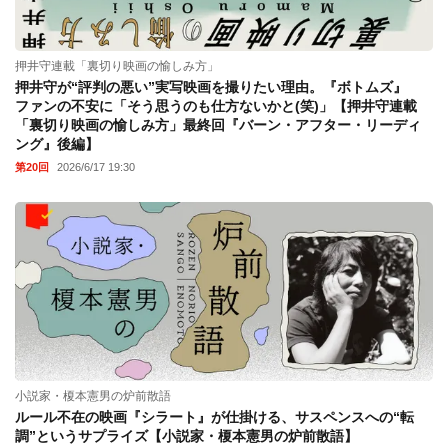
押井守連載「裏切り映画の愉しみ方」
押井守が“評判の悪い”実写映画を撮りたい理由。『ボトムズ』
ファンの不安に「そう思うのも仕方ないかと(笑)」【押井守連載
「裏切り映画の愉しみ方」最終回『バーン・アフター・リーディ
ング』後編】
第20回
2026/6/17 19:30
小説家・榎本憲男の炉前散語
ルール不在の映画『シラート』が仕掛ける、サスペンスへの“転
調”というサプライズ【小説家・榎本憲男の炉前散語】