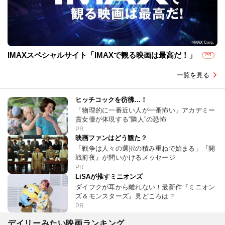
IMAXスペシャルサイト「IMAXで観る映画は最高だ！」
PR
一覧を見る
ヒッチコックを彷彿…！
「物理的に一番近い人が一番怖い」アカデミー
賞女優が体現する“隣人”の恐怖
PR
映画ファンはどう観た？
「戦争は人々の選択の積み重ねで始まる」『開
戦前夜』が問いかけるメッセージ
PR
LiSAが推すミニオンズ
ダイフクが耳から離れない！最新作『ミニオン
ズ＆モンスターズ』見どころは？
PR
デイリーみたい映画ランキング