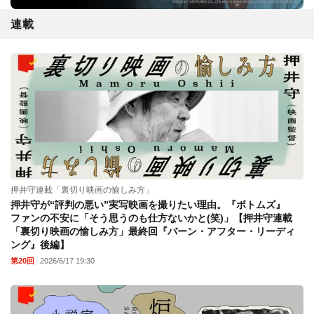
連載
押井守連載「裏切り映画の愉しみ方」
押井守が“評判の悪い”実写映画を撮りたい理由。『ボトムズ』
ファンの不安に「そう思うのも仕方ないかと(笑)」【押井守連載
「裏切り映画の愉しみ方」最終回『バーン・アフター・リーディ
ング』後編】
第20回
2026/6/17 19:30