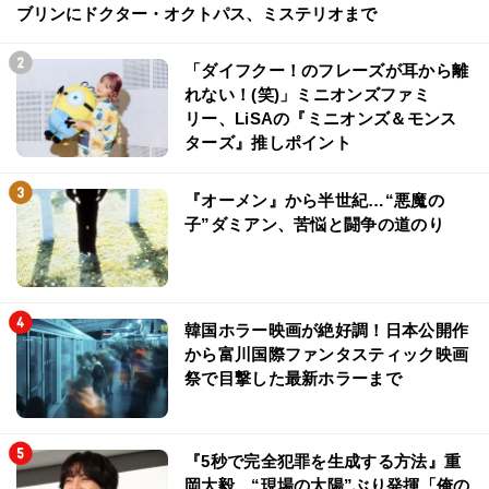
ブリンにドクター・オクトパス、ミステリオまで
「ダイフクー！のフレーズが耳から離
れない！(笑)」ミニオンズファミ
リー、LiSAの『ミニオンズ＆モンス
ターズ』推しポイント
『オーメン』から半世紀…“悪魔の
子”ダミアン、苦悩と闘争の道のり
韓国ホラー映画が絶好調！日本公開作
から富川国際ファンタスティック映画
祭で目撃した最新ホラーまで
『5秒で完全犯罪を生成する方法』重
岡大毅、“現場の太陽”ぶり発揮「俺の