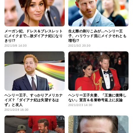
メーガン妃、ドレス＆ブレスレット
生え際の剃りこみが…ヘンリー王
にメイクまで…故ダイアナ妃になり
子、ハリウッド流にメイクそれとも
きり!?
増毛!?
2021/3/8 14:30
2021/3/2 20:30
ヘンリー王子、すっかりアメリカナ
ヘンリー王子夫妻、「王族に復帰し
イズ？「ダイアナ妃は失望するは
ない」宣言＆名誉称号返上に反論
ず」と友人
2021/2/23 14:30
2021/2/28 16:30