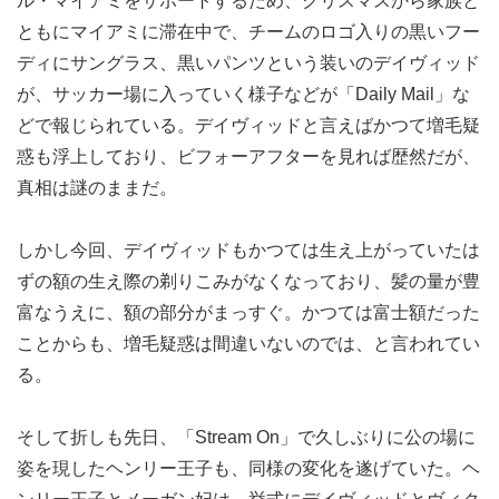
ル・マイアミをサポートするため、クリスマスから家族と
ともにマイアミに滞在中で、チームのロゴ入りの黒いフー
ディにサングラス、黒いパンツという装いのデイヴィッド
が、サッカー場に入っていく様子などが「Daily Mail」な
どで報じられている。デイヴィッドと言えばかつて増毛疑
惑も浮上しており、ビフォーアフターを見れば歴然だが、
真相は謎のままだ。
しかし今回、デイヴィッドもかつては生え上がっていたは
ずの額の生え際の剃りこみがなくなっており、髪の量が豊
富なうえに、額の部分がまっすぐ。かつては富士額だった
ことからも、増毛疑惑は間違いないのでは、と言われてい
る。
そして折しも先日、「Stream On」で久しぶりに公の場に
姿を現したヘンリー王子も、同様の変化を遂げていた。ヘ