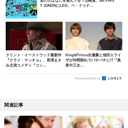
あの人はなにを選んでる？山崎貴、BE:FIRS
T JUNONにLEO、ペ・ドゥナ...
クリント・イーストウッド最新作
King&Prince永瀬廉と池田エライ
『クライ・マッチョ』、長澤まさ
ザが仲間割れでバチバチに!?『真
み主演コメディ『コン...
夜中乙女...
Recommended by
関連記事