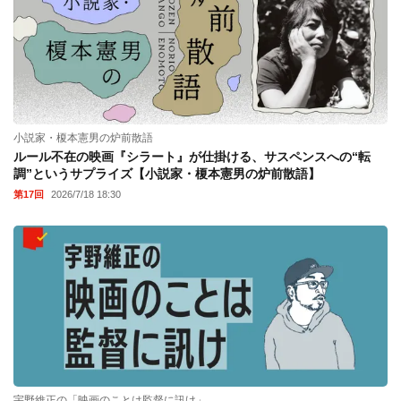
小説家・榎本憲男の炉前散語
ルール不在の映画『シラート』が仕掛ける、サスペンスへの“転
調”というサプライズ【小説家・榎本憲男の炉前散語】
第17回
2026/7/18 18:30
宇野維正の「映画のことは監督に訊け」