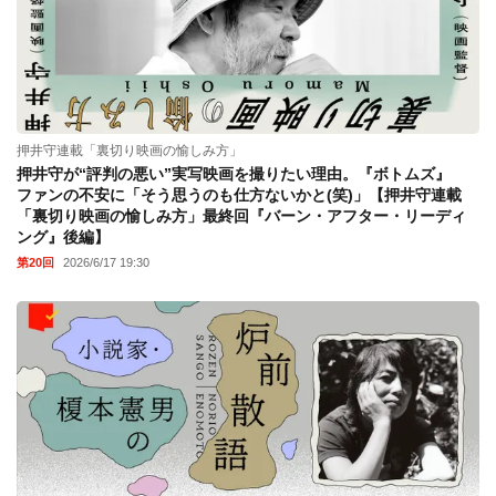
押井守連載「裏切り映画の愉しみ方」
押井守が“評判の悪い”実写映画を撮りたい理由。『ボトムズ』
ファンの不安に「そう思うのも仕方ないかと(笑)」【押井守連載
「裏切り映画の愉しみ方」最終回『バーン・アフター・リーディ
ング』後編】
第20回
2026/6/17 19:30