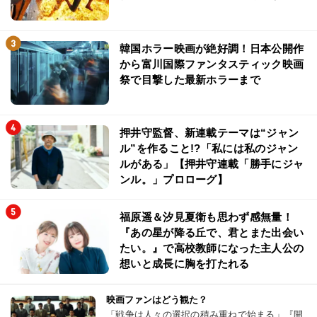
韓国ホラー映画が絶好調！日本公開作
から富川国際ファンタスティック映画
祭で目撃した最新ホラーまで
押井守監督、新連載テーマは“ジャン
ル”を作ること!?「私には私のジャン
ルがある」【押井守連載「勝手にジャ
ンル。」プロローグ】
福原遥＆汐見夏衛も思わず感無量！
『あの星が降る丘で、君とまた出会い
たい。』で高校教師になった主人公の
想いと成長に胸を打たれる
映画ファンはどう観た？
「戦争は人々の選択の積み重ねで始まる」『開