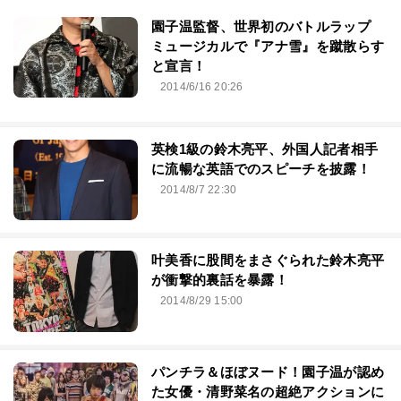
園子温監督、世界初のバトルラップ
ミュージカルで『アナ雪』を蹴散らす
と宣言！
2014/6/16 20:26
英検1級の鈴木亮平、外国人記者相手
に流暢な英語でのスピーチを披露！
2014/8/7 22:30
叶美香に股間をまさぐられた鈴木亮平
が衝撃的裏話を暴露！
2014/8/29 15:00
パンチラ＆ほぼヌード！園子温が認め
た女優・清野菜名の超絶アクションに