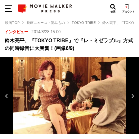
検索
アカウント
映画TOP
映画ニュース・読みもの
TOKYO TRIBE
鈴木亮平、『TOKYO
インタビュー
2014/8/28 15:00
鈴木亮平、『TOKYO TRIBE』で『レ・ミゼラブル』方式
の同時録音に大興奮！(画像6/9)