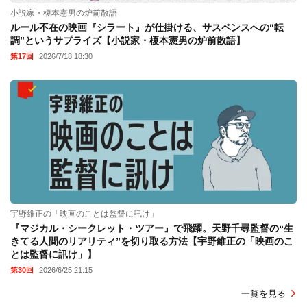
小説家・榎本憲男の炉前散語
ルール不在の映画『シラート』が仕掛ける、サスペンスへの“転
調”というサプライズ【小説家・榎本憲男の炉前散語】
第17回
2026/7/18 18:30
宇野維正の「映画のことは監督に訊け」
『マジカル・シークレット・ツアー』で飛躍。天野千尋監督の“生
きてる人間のリアリティ”を切り取る方法【宇野維正の「映画のこ
とは監督に訊け」】
第30回
2026/6/25 21:15
一覧を見る