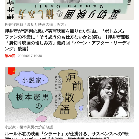
押井守連載「裏切り映画の愉しみ方」
押井守が“評判の悪い”実写映画を撮りたい理由。『ボトムズ』
ファンの不安に「そう思うのも仕方ないかと(笑)」【押井守連載
「裏切り映画の愉しみ方」最終回『バーン・アフター・リーディ
ング』後編】
第20回
2026/6/17 19:30
小説家・榎本憲男の炉前散語
ルール不在の映画『シラート』が仕掛ける、サスペンスへの“転