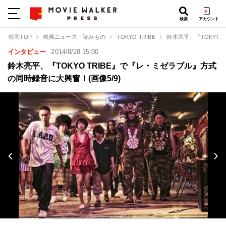
検索
アカウント
映画TOP
映画ニュース・読みもの
TOKYO TRIBE
鈴木亮平、『TOKYO
インタビュー
2014/8/28 15:00
鈴木亮平、『TOKYO TRIBE』で『レ・ミゼラブル』方式
の同時録音に大興奮！(画像5/9)