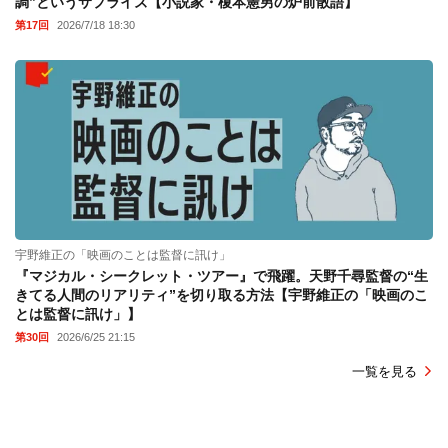
調”というサプライズ【小説家・榎本憲男の炉前散語】
第17回
2026/7/18 18:30
宇野維正の「映画のことは監督に訊け」
『マジカル・シークレット・ツアー』で飛躍。天野千尋監督の“生
きてる人間のリアリティ”を切り取る方法【宇野維正の「映画のこ
とは監督に訊け」】
第30回
2026/6/25 21:15
一覧を見る