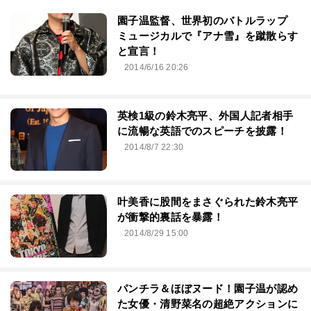
園子温監督、世界初のバトルラップ
ミュージカルで『アナ雪』を蹴散らす
と宣言！
2014/6/16 20:26
英検1級の鈴木亮平、外国人記者相手
に流暢な英語でのスピーチを披露！
2014/8/7 22:30
叶美香に股間をまさぐられた鈴木亮平
が衝撃的裏話を暴露！
2014/8/29 15:00
パンチラ＆ほぼヌード！園子温が認め
た女優・清野菜名の超絶アクションに