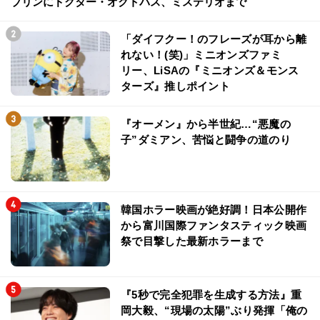
ブリンにドクター・オクトパス、ミステリオまで
「ダイフクー！のフレーズが耳から離
れない！(笑)」ミニオンズファミ
リー、LiSAの『ミニオンズ＆モンス
ターズ』推しポイント
『オーメン』から半世紀…“悪魔の
子”ダミアン、苦悩と闘争の道のり
韓国ホラー映画が絶好調！日本公開作
から富川国際ファンタスティック映画
祭で目撃した最新ホラーまで
『5秒で完全犯罪を生成する方法』重
岡大毅、“現場の太陽”ぶり発揮「俺の