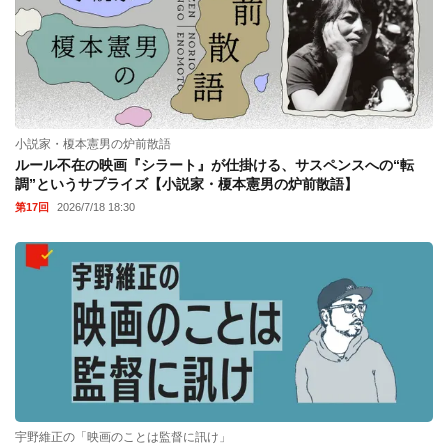
小説家・榎本憲男の炉前散語
ルール不在の映画『シラート』が仕掛ける、サスペンスへの“転
調”というサプライズ【小説家・榎本憲男の炉前散語】
第17回
2026/7/18 18:30
宇野維正の「映画のことは監督に訊け」