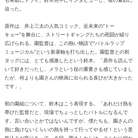
も果敢にトライ。鈴木亮平にインタビューし、彼の素顔に
迫った。
原作は、井上三太の人気コミック。近未来の“トー
キョー”を舞台に、ストリートギャングたちの死闘が繰り
広げられる。園監督は、この熱い物語で“バトルラップ
ミュージカル”という新基軸を打ち出した。園監督との初
タッグには、とても感激したという鈴木。「原作も読んで
いて好きだったし、メラという役の重要さも感じていまし
たが、何よりも園さんの映画に出られる喜びが大きかった
です」。
初の園組について、鈴木はこう表現する。「あれだけ熱を
帯びた監督だと、現場でちょっとしたバトルになるんで
す。言い合いとかではないんですが、僕たちも、園さんの
熱に負けないくらいの熱を持って行ってやるぜ！という意