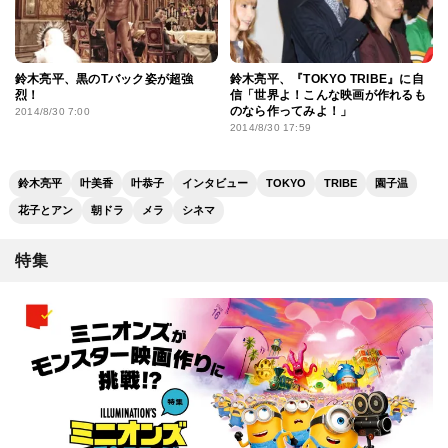
鈴木亮平、黒のTバック姿が超強
鈴木亮平、『TOKYO TRIBE』に自
烈！
信「世界よ！こんな映画が作れるも
のなら作ってみよ！」
2014/8/30 7:00
2014/8/30 17:59
鈴木亮平
叶美香
叶恭子
インタビュー
TOKYO
TRIBE
園子温
花子とアン
朝ドラ
メラ
シネマ
特集