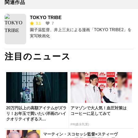
関連作品
TOKYO TRIBE
3.1
7
園子温監督、井上三太による漫画「TOKYO TRIBE2」を
実写映画化
注目のニュース
20万円以上の高額アイテムがズラ
アマゾンで大人気！血圧対策は
リ！お年玉で買いたい洋画のハイ
コーヒーに足してみて
クオリティすぎるス...
PR(森永乳業)
マーティン・スコセッシ監督×スティーヴ