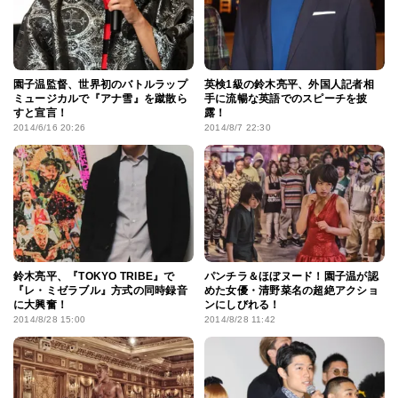
園子温監督、世界初のバトルラップ
英検1級の鈴木亮平、外国人記者相
ミュージカルで『アナ雪』を蹴散ら
手に流暢な英語でのスピーチを披
すと宣言！
露！
2014/6/16 20:26
2014/8/7 22:30
鈴木亮平、『TOKYO TRIBE』で
パンチラ＆ほぼヌード！園子温が認
『レ・ミゼラブル』方式の同時録音
めた女優・清野菜名の超絶アクショ
に大興奮！
ンにしびれる！
2014/8/28 15:00
2014/8/28 11:42