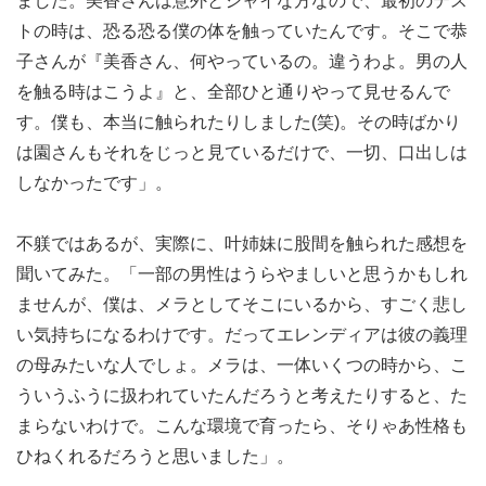
ました。美香さんは意外とシャイな方なので、最初のテス
トの時は、恐る恐る僕の体を触っていたんです。そこで恭
子さんが『美香さん、何やっているの。違うわよ。男の人
を触る時はこうよ』と、全部ひと通りやって見せるんで
す。僕も、本当に触られたりしました(笑)。その時ばかり
は園さんもそれをじっと見ているだけで、一切、口出しは
しなかったです」。
不躾ではあるが、実際に、叶姉妹に股間を触られた感想を
聞いてみた。「一部の男性はうらやましいと思うかもしれ
ませんが、僕は、メラとしてそこにいるから、すごく悲し
い気持ちになるわけです。だってエレンディアは彼の義理
の母みたいな人でしょ。メラは、一体いくつの時から、こ
ういうふうに扱われていたんだろうと考えたりすると、た
まらないわけで。こんな環境で育ったら、そりゃあ性格も
ひねくれるだろうと思いました」。