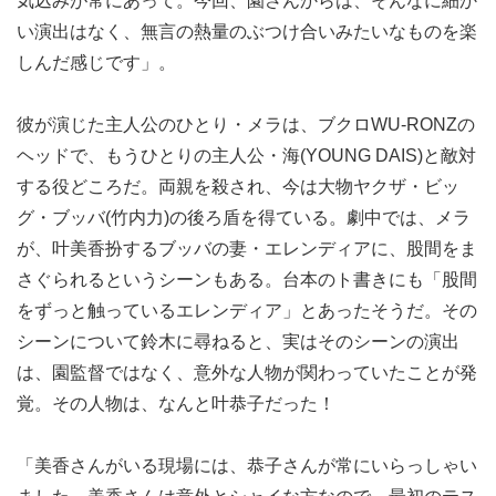
気込みが常にあって。今回、園さんからは、そんなに細か
い演出はなく、無言の熱量のぶつけ合いみたいなものを楽
しんだ感じです」。
彼が演じた主人公のひとり・メラは、ブクロWU-RONZの
ヘッドで、もうひとりの主人公・海(YOUNG DAIS)と敵対
する役どころだ。両親を殺され、今は大物ヤクザ・ビッ
グ・ブッバ(竹内力)の後ろ盾を得ている。劇中では、メラ
が、叶美香扮するブッバの妻・エレンディアに、股間をま
さぐられるというシーンもある。台本のト書きにも「股間
をずっと触っているエレンディア」とあったそうだ。その
シーンについて鈴木に尋ねると、実はそのシーンの演出
は、園監督ではなく、意外な人物が関わっていたことが発
覚。その人物は、なんと叶恭子だった！
「美香さんがいる現場には、恭子さんが常にいらっしゃい