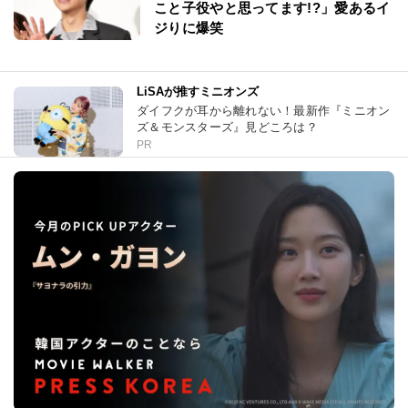
こと子役やと思ってます!?」愛あるイ
ジりに爆笑
LiSAが推すミニオンズ
ダイフクが耳から離れない！最新作『ミニオン
ズ＆モンスターズ』見どころは？
PR