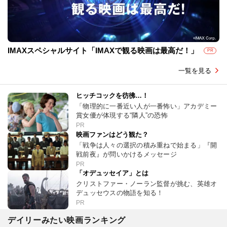
IMAXスペシャルサイト「IMAXで観る映画は最高だ！」
PR
一覧を見る
ヒッチコックを彷彿…！
「物理的に一番近い人が一番怖い」アカデミー
賞女優が体現する“隣人”の恐怖
PR
映画ファンはどう観た？
「戦争は人々の選択の積み重ねで始まる」『開
戦前夜』が問いかけるメッセージ
PR
「オデュッセイア」とは
クリストファー・ノーラン監督が挑む、英雄オ
デュッセウスの物語を知る！
PR
デイリーみたい映画ランキング