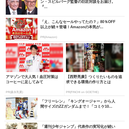
ン・スピルバーグ監督の巨匠対談をお届け。
『...
「え、こんなセールやってたの？」80％OFF
以上が続々登場！Amazonの本気が...
PR(Amazon)
アマゾンで大人気！血圧対策は
【西野亮廣】つくりたいものを追
コーヒーに足してみて
求できる環境の作り方とは
PR(森永乳業)
PR(FINCHI on GOETHE)
「フリーレン」「キングオージャー」から人
間サイズのZZガンダムまで！「コミケ10...
「週刊少年ジャンプ」代表作の実写化が続い