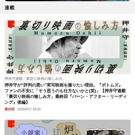
連載
押井守連載「裏切り映画の愉しみ方」
押井守が“評判の悪い”実写映画を撮りたい理由。『ボトムズ』
ファンの不安に「そう思うのも仕方ないかと(笑)」【押井守連載
「裏切り映画の愉しみ方」最終回『バーン・アフター・リーディ
ング』後編】
第20回
2026/6/17 19:30