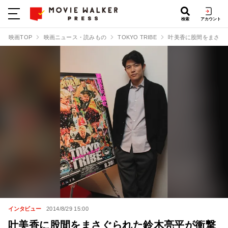
検索
アカウント
映画TOP
映画ニュース・読みもの
TOKYO TRIBE
叶美香に股間をまさぐ
インタビュー
2014/8/29 15:00
叶美香に股間をまさぐられた鈴木亮平が衝撃