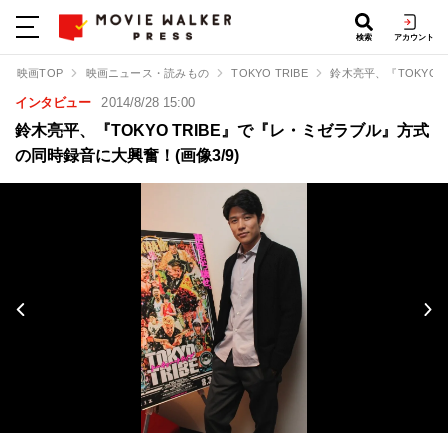
検索
アカウント
映画TOP
映画ニュース・読みもの
TOKYO TRIBE
鈴木亮平、『TOKYO
インタビュー
2014/8/28 15:00
鈴木亮平、『TOKYO TRIBE』で『レ・ミゼラブル』方式
の同時録音に大興奮！(画像3/9)