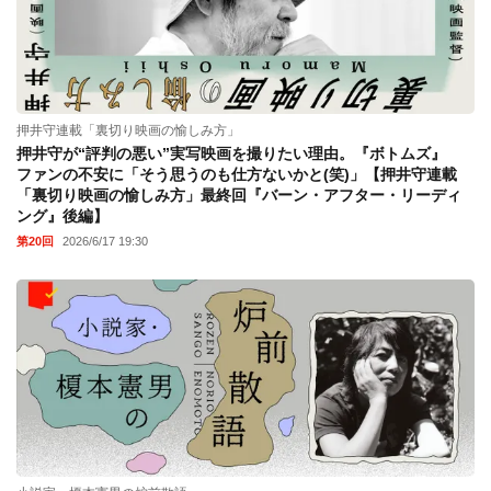
押井守連載「裏切り映画の愉しみ方」
押井守が“評判の悪い”実写映画を撮りたい理由。『ボトムズ』
ファンの不安に「そう思うのも仕方ないかと(笑)」【押井守連載
「裏切り映画の愉しみ方」最終回『バーン・アフター・リーディ
ング』後編】
第20回
2026/6/17 19:30