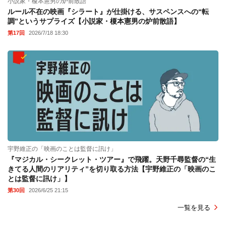
小説家・榎本憲男の炉前散語
ルール不在の映画『シラート』が仕掛ける、サスペンスへの“転
調”というサプライズ【小説家・榎本憲男の炉前散語】
第17回
2026/7/18 18:30
宇野維正の「映画のことは監督に訊け」
『マジカル・シークレット・ツアー』で飛躍。天野千尋監督の“生
きてる人間のリアリティ”を切り取る方法【宇野維正の「映画のこ
とは監督に訊け」】
第30回
2026/6/25 21:15
一覧を見る