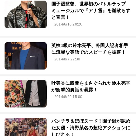
園子温監督、世界初のバトルラップ
ミュージカルで『アナ雪』を蹴散らす
と宣言！
2014/6/16 20:26
英検1級の鈴木亮平、外国人記者相手
に流暢な英語でのスピーチを披露！
2014/8/7 22:30
叶美香に股間をまさぐられた鈴木亮平
が衝撃的裏話を暴露！
2014/8/29 15:00
パンチラ＆ほぼヌード！園子温が認め
た女優・清野菜名の超絶アクションに
しびれる！