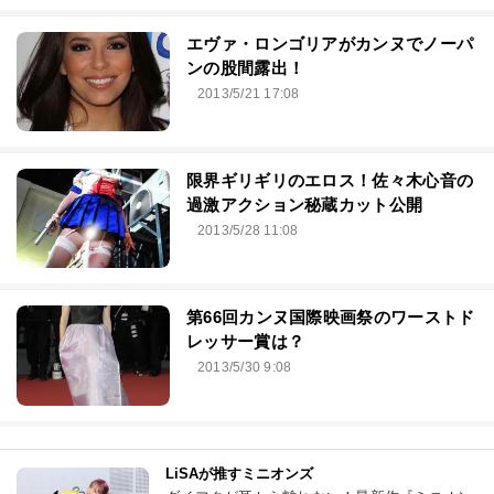
エヴァ・ロンゴリアがカンヌでノーパ
ンの股間露出！
2013/5/21 17:08
限界ギリギリのエロス！佐々木心音の
過激アクション秘蔵カット公開
2013/5/28 11:08
第66回カンヌ国際映画祭のワーストド
レッサー賞は？
2013/5/30 9:08
LiSAが推すミニオンズ