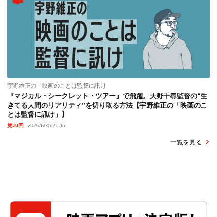
宇野維正の「映画のことは監督に訊け」
『マジカル・シークレット・ツアー』で飛躍。天野千尋監督の“生
きてる人間のリアリティ”を切り取る方法【宇野維正の「映画のこ
とは監督に訊け」】
第30回
2026/6/25 21:15
一覧を見る