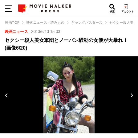
検索
アカウント
映画TOP
映画ニュース・読みもの
ギャングバスターズ
セクシー殺人美女
映画ニュース
2013/6/13 15:03
セクシー殺人美女軍団とノーパン騒動の女優が大暴れ！
(画像6/20)