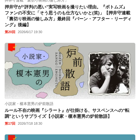
押井守連載「裏切り映画の愉しみ方」
押井守が“評判の悪い”実写映画を撮りたい理由。『ボトムズ』
ファンの不安に「そう思うのも仕方ないかと(笑)」【押井守連載
「裏切り映画の愉しみ方」最終回『バーン・アフター・リーディ
ング』後編】
第20回
2026/6/17 19:30
小説家・榎本憲男の炉前散語
ルール不在の映画『シラート』が仕掛ける、サスペンスへの“転
調”というサプライズ【小説家・榎本憲男の炉前散語】
第17回
2026/7/18 18:30