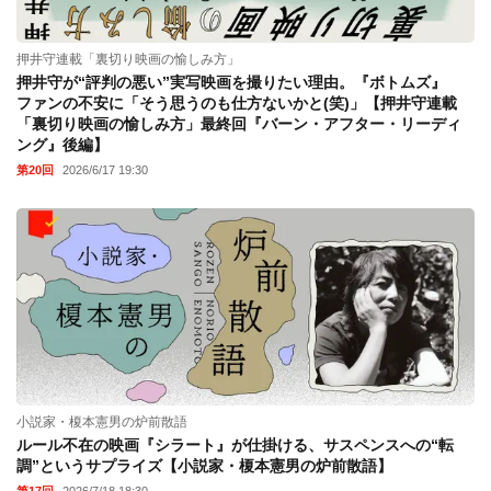
押井守連載「裏切り映画の愉しみ方」
押井守が“評判の悪い”実写映画を撮りたい理由。『ボトムズ』
ファンの不安に「そう思うのも仕方ないかと(笑)」【押井守連載
「裏切り映画の愉しみ方」最終回『バーン・アフター・リーディ
ング』後編】
第20回
2026/6/17 19:30
小説家・榎本憲男の炉前散語
ルール不在の映画『シラート』が仕掛ける、サスペンスへの“転
調”というサプライズ【小説家・榎本憲男の炉前散語】
第17回
2026/7/18 18:30