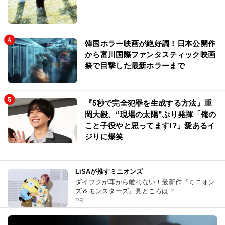
韓国ホラー映画が絶好調！日本公開作
から富川国際ファンタスティック映画
祭で目撃した最新ホラーまで
『5秒で完全犯罪を生成する方法』重
岡大毅、“現場の太陽”ぶり発揮「俺の
こと子役やと思ってます!?」愛あるイ
ジりに爆笑
LiSAが推すミニオンズ
ダイフクが耳から離れない！最新作『ミニオン
ズ＆モンスターズ』見どころは？
PR