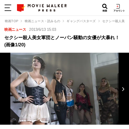
検索
アカウント
映画TOP
映画ニュース・読みもの
ギャングバスターズ
セクシー殺人美女
映画ニュース
2013/6/13 15:03
セクシー殺人美女軍団とノーパン騒動の女優が大暴れ！
(画像1/20)