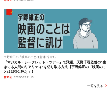
宇野維正の「映画のことは監督に訊け」
『マジカル・シークレット・ツアー』で飛躍。天野千尋監督の“生
きてる人間のリアリティ”を切り取る方法【宇野維正の「映画のこ
とは監督に訊け」】
第30回
2026/6/25 21:15
一覧を見る