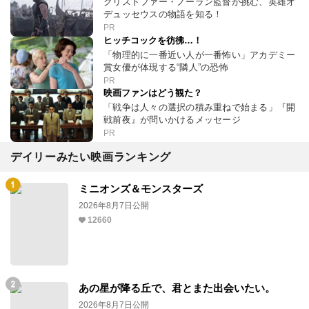
クリストファー・ノーラン監督が挑む、英雄オ
デュッセウスの物語を知る！
PR
ヒッチコックを彷彿…！
「物理的に一番近い人が一番怖い」アカデミー
賞女優が体現する“隣人”の恐怖
PR
映画ファンはどう観た？
「戦争は人々の選択の積み重ねで始まる」『開
戦前夜』が問いかけるメッセージ
PR
デイリーみたい映画ランキング
ミニオンズ＆モンスターズ
2026年8月7日公開
12660
あの星が降る丘で、君とまた出会いたい。
2026年8月7日公開