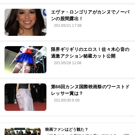
エヴァ・ロンゴリアがカンヌでノーパ
ンの股間露出！
2013/5/21 17:08
限界ギリギリのエロス！佐々木心音の
過激アクション秘蔵カット公開
2013/5/28 11:08
第66回カンヌ国際映画祭のワーストド
レッサー賞は？
2013/5/30 9:08
映画ファンはどう観た？