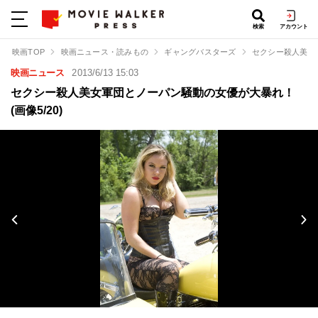
検索
アカウント
映画TOP
映画ニュース・読みもの
ギャングバスターズ
セクシー殺人美女
映画ニュース
2013/6/13 15:03
セクシー殺人美女軍団とノーパン騒動の女優が大暴れ！
(画像5/20)