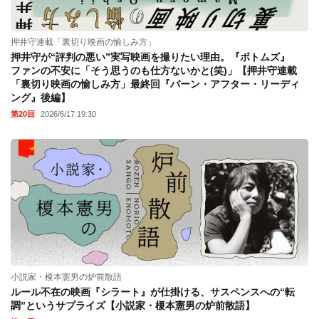
押井守連載「裏切り映画の愉しみ方」
押井守が“評判の悪い”実写映画を撮りたい理由。『ボトムズ』
ファンの不安に「そう思うのも仕方ないかと(笑)」【押井守連載
「裏切り映画の愉しみ方」最終回『バーン・アフター・リーディ
ング』後編】
第20回
2026/6/17 19:30
小説家・榎本憲男の炉前散語
ルール不在の映画『シラート』が仕掛ける、サスペンスへの“転
調”というサプライズ【小説家・榎本憲男の炉前散語】