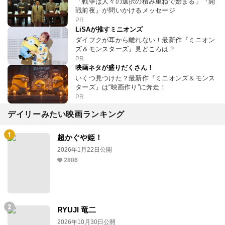
「戦争は人々の選択の積み重ねで始まる」『開
戦前夜』が問いかけるメッセージ
PR
LiSAが推すミニオンズ
ダイフクが耳から離れない！最新作『ミニオン
ズ＆モンスターズ』見どころは？
PR
映画ネタが盛りだくさん！
いくつ見つけた？最新作『ミニオンズ＆モンス
ターズ』は“映画作り”に奔走！
PR
デイリーみたい映画ランキング
超かぐや姫！
2026年1月22日公開
2886
RYUJI 竜二
2026年10月30日公開