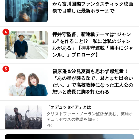
から富川国際ファンタスティック映画
祭で目撃した最新ホラーまで
押井守監督、新連載テーマは“ジャン
ル”を作ること!?「私には私のジャン
ルがある」【押井守連載「勝手にジャ
ンル。」プロローグ】
福原遥＆汐見夏衛も思わず感無量！
『あの星が降る丘で、君とまた出会い
たい。』で高校教師になった主人公の
想いと成長に胸を打たれる
「オデュッセイア」とは
クリストファー・ノーラン監督が挑む、英雄オ
デュッセウスの物語を知る！
PR