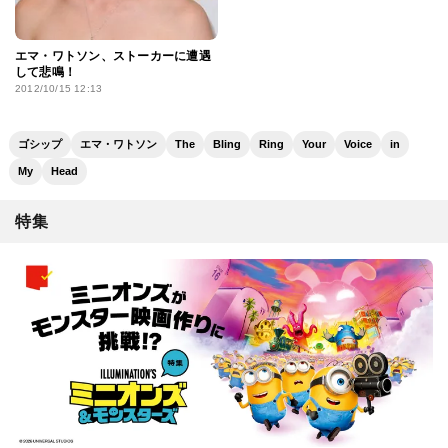
エマ・ワトソン、ストーカーに遭遇
して悲鳴！
2012/10/15 12:13
ゴシップ
エマ・ワトソン
The
Bling
Ring
Your
Voice
in
My
Head
特集