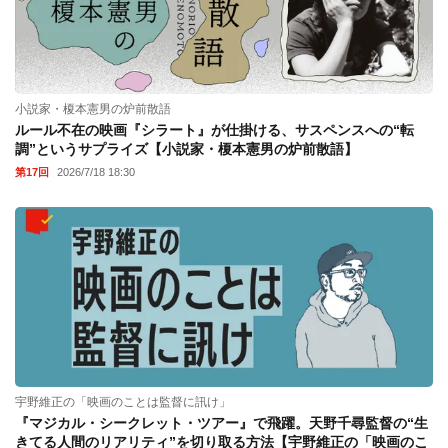
小説家・榎本憲男の炉前散語
ルール不在の映画『シラート』が仕掛ける、サスペンスへの“転
調”というサプライズ【小説家・榎本憲男の炉前散語】
第17回
2026/7/18 18:30
宇野維正の「映画のことは監督に訊け」
『マジカル・シークレット・ツアー』で飛躍。天野千尋監督の“生
きてる人間のリアリティ”を切り取る方法【宇野維正の「映画のこ