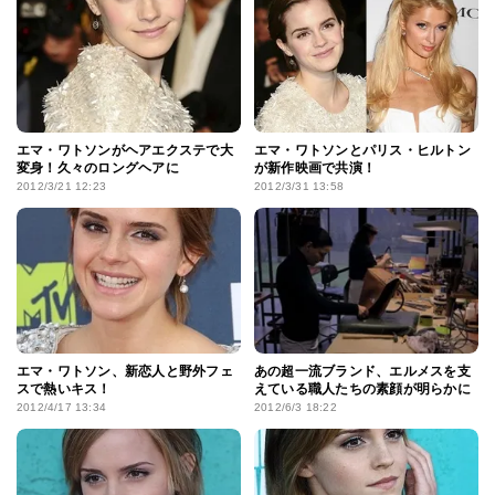
エマ・ワトソンがヘアエクステで大
エマ・ワトソンとパリス・ヒルトン
変身！久々のロングヘアに
が新作映画で共演！
2012/3/21 12:23
2012/3/31 13:58
エマ・ワトソン、新恋人と野外フェ
あの超一流ブランド、エルメスを支
スで熱いキス！
えている職人たちの素顔が明らかに
2012/4/17 13:34
2012/6/3 18:22