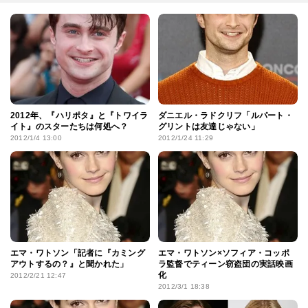
2012年、『ハリポタ』と『トワイラ
ダニエル・ラドクリフ「ルパート・
イト』のスターたちは何処へ？
グリントは友達じゃない」
2012/1/4 13:00
2012/1/24 11:29
エマ・ワトソン「記者に『カミング
エマ・ワトソン×ソフィア・コッポ
アウトするの？』と聞かれた」
ラ監督でティーン窃盗団の実話映画
化
2012/2/21 12:47
2012/3/1 18:38