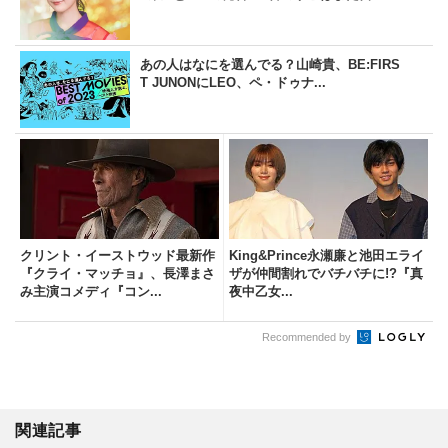
あの人はなにを選んでる？山崎貴、BE:FIRS
T JUNONにLEO、ペ・ドゥナ...
クリント・イーストウッド最新作
King&Prince永瀬廉と池田エライ
『クライ・マッチョ』、長澤まさ
ザが仲間割れでバチバチに!?『真
み主演コメディ『コン...
夜中乙女...
Recommended by
関連記事