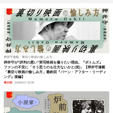
押井守連載「裏切り映画の愉しみ方」
押井守が“評判の悪い”実写映画を撮りたい理由。『ボトムズ』
ファンの不安に「そう思うのも仕方ないかと(笑)」【押井守連載
「裏切り映画の愉しみ方」最終回『バーン・アフター・リーディ
ング』後編】
第20回
2026/6/17 19:30