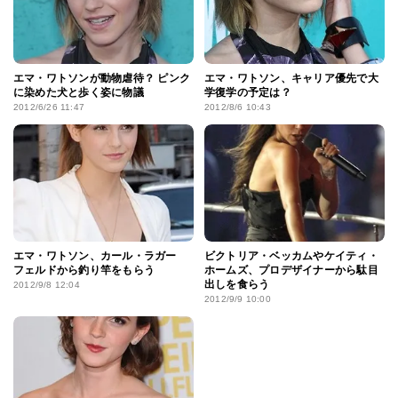
エマ・ワトソンが動物虐待？ ピンク
エマ・ワトソン、キャリア優先で大
に染めた犬と歩く姿に物議
学復学の予定は？
2012/6/26 11:47
2012/8/6 10:43
エマ・ワトソン、カール・ラガー
ビクトリア・ベッカムやケイティ・
フェルドから釣り竿をもらう
ホームズ、プロデザイナーから駄目
出しを食らう
2012/9/8 12:04
2012/9/9 10:00