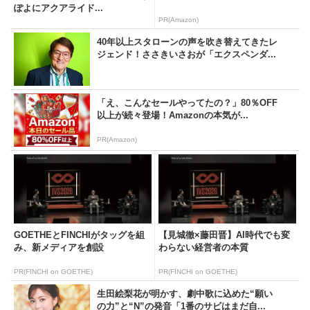
ぽよにアクアライド...
PR(Amazon)
40年以上スタローンの声を吹き替えてきたレ
ジェンド！ささきいさおが「エクスペンダ...
「え、こんなセールやってたの？」80％OFF
以上が続々登場！Amazonの本気が...
PR(Amazon)
GOETHEとFINCHIがタッグを組
【見城徹×藤田晋】AI時代でも変
み、新メディアを創設
わらない経営者の本質
PR(FINCHI on GOETHE)
PR(FINCHI on GOETHE)
生田絵梨花が明かす、劇中歌に込めた“願い
の力”と“N”の発音「1番のサビはまだ自...