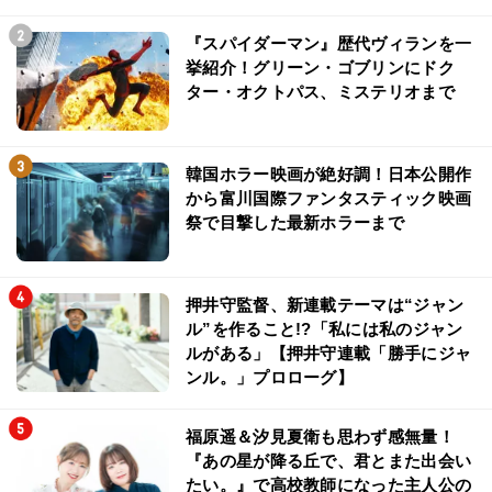
『スパイダーマン』歴代ヴィランを一
挙紹介！グリーン・ゴブリンにドク
ター・オクトパス、ミステリオまで
韓国ホラー映画が絶好調！日本公開作
から富川国際ファンタスティック映画
祭で目撃した最新ホラーまで
押井守監督、新連載テーマは“ジャン
ル”を作ること!?「私には私のジャン
ルがある」【押井守連載「勝手にジャ
ンル。」プロローグ】
福原遥＆汐見夏衛も思わず感無量！
『あの星が降る丘で、君とまた出会い
たい。』で高校教師になった主人公の