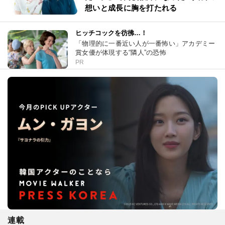
想いと成長に胸を打たれる
ヒッチコックを彷彿…！
「物理的に一番近い人が一番怖い」アカデミー
賞女優が体現する“隣人”の恐怖
PR
連載