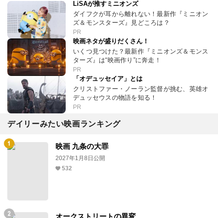
LiSAが推すミニオンズ
ダイフクが耳から離れない！最新作『ミニオン
ズ＆モンスターズ』見どころは？
PR
映画ネタが盛りだくさん！
いくつ見つけた？最新作『ミニオンズ＆モンス
ターズ』は“映画作り”に奔走！
PR
「オデュッセイア」とは
クリストファー・ノーラン監督が挑む、英雄オ
デュッセウスの物語を知る！
PR
デイリーみたい映画ランキング
映画 九条の大罪
2027年1月8日公開
532
オークストリートの異変