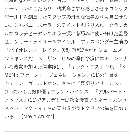
刺激的なバイオレンス描写に一切頼らず、美術、衣装、ロ
ケーションにこだわり、格調高さすら感じさせるゴシック
ワールドを創造したスタッフの丹念な仕事ぶりも見逃せな
い。ジャパニーズホラーのテイストも取り入れ、クラシカ
ルなタッチとモダンなホラー演出を巧みに使い分けた監督
は、ケリー・ライリー＆マイケル・ファスベンダー主演の
『バイオレンス・レイク』(08)で絶賛されたジェームズ・
ワトキンスだ。スーザン・ヒルの原作小説にエモーショナ
ルな改変を加えた脚本家は、『キック・アス』(10)、『X-
MEN：ファースト・ジェネレーション』(11)の注目株
ジェーン・ゴールドマン。さらに『裏切りのサーカス』
(11)のいぶし銀俳優キアラン・ハインズ、『アルバート・
ノッブス』(11)でアカデミー助演女優賞ノミネートのジャ
ネット・マクティアらの実力派がラドクリフの脇を固めて
いる。【Movie Walker】