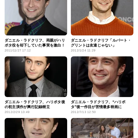
ダニエル・ラドクリフ、両親がハリ
ダニエル・ラドクリフ「ルパート・
ポタ役を却下していた事実を激白！
グリントは友達じゃない」
2011/11/27 17:12
2012/1/24 11:29
ダニエル・ラドクリフ、ハリポタ後
ダニエル・ラドクリフ、“ハリポ
の初主演作が興行記録樹立
タ”後一作目が苦情最多映画に
2012/2/29 13:49
2012/7/13 12:50