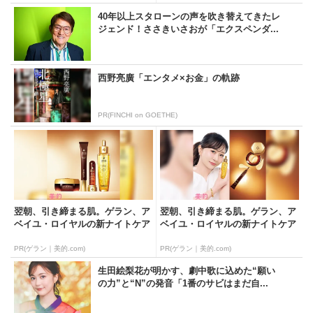
40年以上スタローンの声を吹き替えてきたレ
ジェンド！ささきいさおが「エクスペンダ...
西野亮廣「エンタメ×お金」の軌跡
PR(FINCHI on GOETHE)
翌朝、引き締まる肌。ゲラン、ア
翌朝、引き締まる肌。ゲラン、ア
ベイユ・ロイヤルの新ナイトケア
ベイユ・ロイヤルの新ナイトケア
PR(ゲラン｜美的.com)
PR(ゲラン｜美的.com)
生田絵梨花が明かす、劇中歌に込めた“願い
の力”と“N”の発音「1番のサビはまだ自...