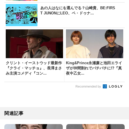
あの人はなにを選んでる？山崎貴、BE:FIRS
T JUNONにLEO、ペ・ドゥナ...
クリント・イーストウッド最新作
King&Prince永瀬廉と池田エライ
『クライ・マッチョ』、長澤まさ
ザが仲間割れでバチバチに!?『真
み主演コメディ『コン...
夜中乙女...
Recommended by
関連記事