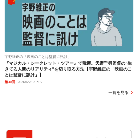
宇野維正の「映画のことは監督に訊け」
『マジカル・シークレット・ツアー』で飛躍。天野千尋監督の“生
きてる人間のリアリティ”を切り取る方法【宇野維正の「映画のこ
とは監督に訊け」】
第30回
2026/6/25 21:15
一覧を見る