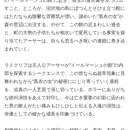
の“イールマーシュの館”に赴き、彼女の遺言書を見つけ出
すこと。ところが、沼沢地の島にぽつんとそびえ立つ館に
はただならぬ陰鬱な雰囲気が漂い、謎めいた“黒衣の女”が
森や窓辺に出没する。やがて、この館の忌まわしい過去
と、町の大勢の子供たちが相次いで変死している事実を探
り当てたアーサーは、自らも恐るべき呪いの連鎖に巻き込
まれていく。
ラドクリフは主人公アーサーが“イールマーシュの館”の内
部を探索するシークエンスで、この世ならぬ超常現象に見
舞われながら“黒衣の女”の秘密ににじり寄っていく過程
を、迫真の一人芝居で演じ切っている。ホラーにありがち
な絶叫演技をあえて封印し、今は亡き愛妻の幻影に囚われ
た男の耐えがたい痛みもひしひしと伝える入魂の演技は、
俳優としての確かな成長を印象づけている。