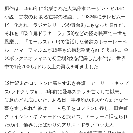
原作は、1983年に出版された人気作家スーザン・ヒルの
小説「黒衣の女 ある亡霊の物語」。1982年にテレビムー
ビー化され、ラジオシリーズや舞台劇にもなった名作だ。
それを『吸血鬼ドラキュラ』(58)などの怪奇映画で一世を
風靡し、『モールス』(10)で復活した老舗のホラーレーベ
ル、ハマーフィルムが15年もの構想期間を経て映画化。全
米ボックスオフィスで初登場2位を記録した本作は、世界
中で1億2000万ドル以上の興収を叩き出した。
19世紀末のロンドンに暮らす若き弁護士アーサー・キップ
ス(ラドクリフ)は、4年前に愛妻ステラを亡くして以来、
失意のどん底にいた。ある日、事務所のボスから新たな仕
事を命じられた彼は、一人息子をロンドンに残し、田舎町
クライシン・ギフォードへと旅立つ。アーサーに課せられ
たのは、他界したばかりのアリス・ドラブロウ夫人