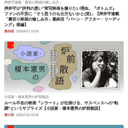
押井守連載「裏切り映画の愉しみ方」
押井守が“評判の悪い”実写映画を撮りたい理由。『ボトムズ』
ファンの不安に「そう思うのも仕方ないかと(笑)」【押井守連載
「裏切り映画の愉しみ方」最終回『バーン・アフター・リーディ
ング』後編】
第20回
2026/6/17 19:30
小説家・榎本憲男の炉前散語
ルール不在の映画『シラート』が仕掛ける、サスペンスへの“転
調”というサプライズ【小説家・榎本憲男の炉前散語】
第17回
2026/7/18 18:30