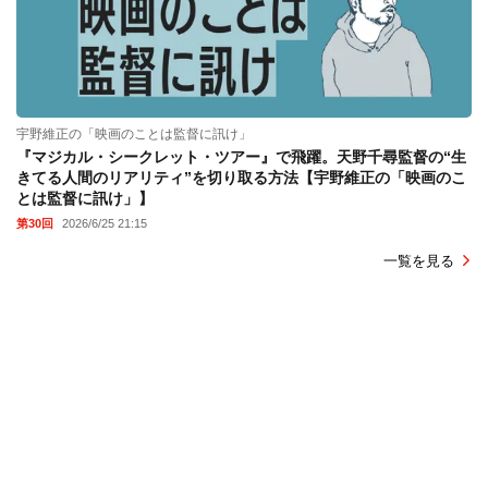
宇野維正の「映画のことは監督に訊け」
『マジカル・シークレット・ツアー』で飛躍。天野千尋監督の“生
きてる人間のリアリティ”を切り取る方法【宇野維正の「映画のこ
とは監督に訊け」】
第30回
2026/6/25 21:15
一覧を見る