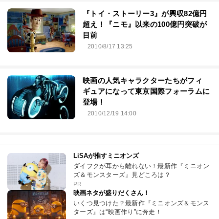
『トイ・ストーリー3』が興収82億円
超え！『ニモ』以来の100億円突破が
目前
2010/8/17 13:25
映画の人気キャラクターたちがフィ
ギュアになって東京国際フォーラムに
登場！
2010/12/19 14:00
LiSAが推すミニオンズ
ダイフクが耳から離れない！最新作『ミニオン
ズ＆モンスターズ』見どころは？
PR
映画ネタが盛りだくさん！
いくつ見つけた？最新作『ミニオンズ＆モンス
ターズ』は“映画作り”に奔走！