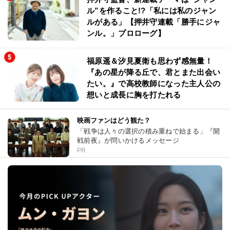
ル”を作ること!?「私には私のジャン
ルがある」【押井守連載「勝手にジャ
ンル。」プロローグ】
福原遥＆汐見夏衛も思わず感無量！
『あの星が降る丘で、君とまた出会い
たい。』で高校教師になった主人公の
想いと成長に胸を打たれる
映画ファンはどう観た？
「戦争は人々の選択の積み重ねで始まる」『開
戦前夜』が問いかけるメッセージ
PR