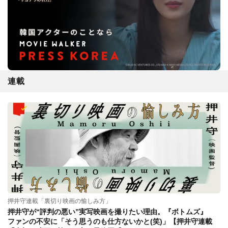
連載
押井守連載「裏切り映画の愉しみ方」
押井守が“評判の悪い”実写映画を撮りたい理由。『ボトムズ』
ファンの不安に「そう思うのも仕方ないかと(笑)」【押井守連載