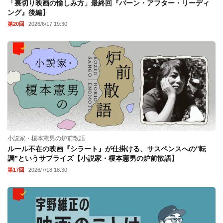
「裏切り映画の愉しみ方」最終回『バーン・アフター・リーディ
ング』後編】
第20回
2026/6/17 19:30
小説家・榎本憲男の炉前散語
ルール不在の映画『シラート』が仕掛ける、サスペンスへの“転
調”というサプライズ【小説家・榎本憲男の炉前散語】
第17回
2026/7/18 18:30