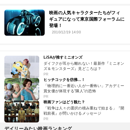
映画の人気キャラクターたちがフィ
ギュアになって東京国際フォーラムに
登場！
2010/12/19 14:00
LiSAが推すミニオンズ
ダイフクが耳から離れない！最新作『ミニオン
ズ＆モンスターズ』見どころは？
PR
ヒッチコックを彷彿…！
「物理的に一番近い人が一番怖い」アカデミー
賞女優が体現する“隣人”の恐怖
PR
映画ファンはどう観た？
「戦争は人々の選択の積み重ねで始まる」『開
戦前夜』が問いかけるメッセージ
PR
デイリーみたい映画ランキング