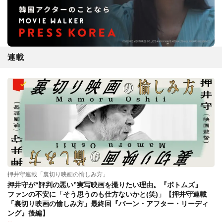
連載
押井守連載「裏切り映画の愉しみ方」
押井守が“評判の悪い”実写映画を撮りたい理由。『ボトムズ』
ファンの不安に「そう思うのも仕方ないかと(笑)」【押井守連載
「裏切り映画の愉しみ方」最終回『バーン・アフター・リーディ
ング』後編】