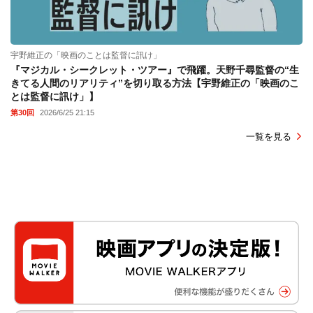
宇野維正の「映画のことは監督に訊け」
『マジカル・シークレット・ツアー』で飛躍。天野千尋監督の“生
きてる人間のリアリティ”を切り取る方法【宇野維正の「映画のこ
とは監督に訊け」】
第30回
2026/6/25 21:15
一覧を見る