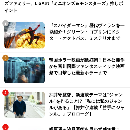
ズファミリー、LiSAの『ミニオンズ＆モンスターズ』推しポ
イント
『スパイダーマン』歴代ヴィランを一
挙紹介！グリーン・ゴブリンにドク
ター・オクトパス、ミステリオまで
韓国ホラー映画が絶好調！日本公開作
から富川国際ファンタスティック映画
祭で目撃した最新ホラーまで
押井守監督、新連載テーマは“ジャン
ル”を作ること!?「私には私のジャン
ルがある」【押井守連載「勝手にジャ
ンル。」プロローグ】
福原遥＆汐見夏衛も思わず感無量！