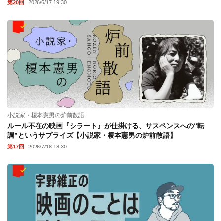
第20回
2026/6/17 19:30
小説家・榎本憲男の炉前散語
ルール不在の映画『シラート』が仕掛ける、サスペンスへの“転
調”というサプライズ【小説家・榎本憲男の炉前散語】
第17回
2026/7/18 18:30