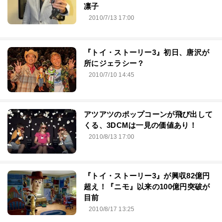
凛子
2010/7/13 17:00
『トイ・ストーリー3』初日、唐沢が
所にジェラシー？
2010/7/10 14:45
アツアツのポップコーンが飛び出して
くる、3DCMは一見の価値あり！
2010/8/13 17:00
『トイ・ストーリー3』が興収82億円
超え！『ニモ』以来の100億円突破が
目前
2010/8/17 13:25