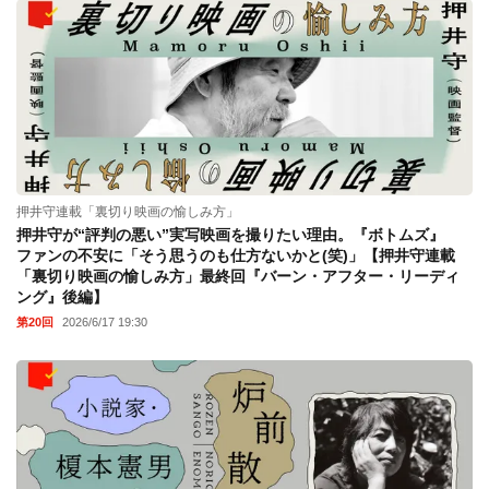
押井守連載「裏切り映画の愉しみ方」
押井守が“評判の悪い”実写映画を撮りたい理由。『ボトムズ』
ファンの不安に「そう思うのも仕方ないかと(笑)」【押井守連載
「裏切り映画の愉しみ方」最終回『バーン・アフター・リーディ
ング』後編】
第20回
2026/6/17 19:30