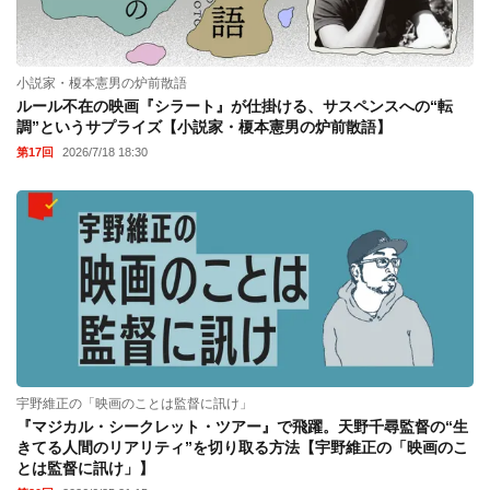
小説家・榎本憲男の炉前散語
ルール不在の映画『シラート』が仕掛ける、サスペンスへの“転
調”というサプライズ【小説家・榎本憲男の炉前散語】
第17回
2026/7/18 18:30
宇野維正の「映画のことは監督に訊け」
『マジカル・シークレット・ツアー』で飛躍。天野千尋監督の“生
きてる人間のリアリティ”を切り取る方法【宇野維正の「映画のこ
とは監督に訊け」】