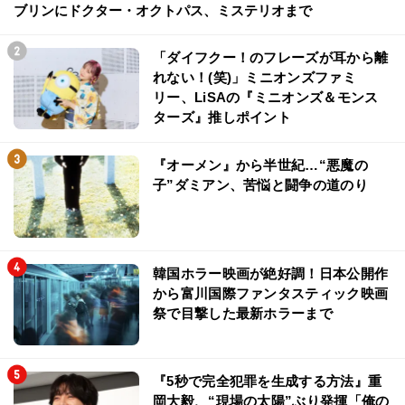
ブリンにドクター・オクトパス、ミステリオまで
「ダイフクー！のフレーズが耳から離
れない！(笑)」ミニオンズファミ
リー、LiSAの『ミニオンズ＆モンス
ターズ』推しポイント
『オーメン』から半世紀…“悪魔の
子”ダミアン、苦悩と闘争の道のり
韓国ホラー映画が絶好調！日本公開作
から富川国際ファンタスティック映画
祭で目撃した最新ホラーまで
『5秒で完全犯罪を生成する方法』重
岡大毅、“現場の太陽”ぶり発揮「俺の