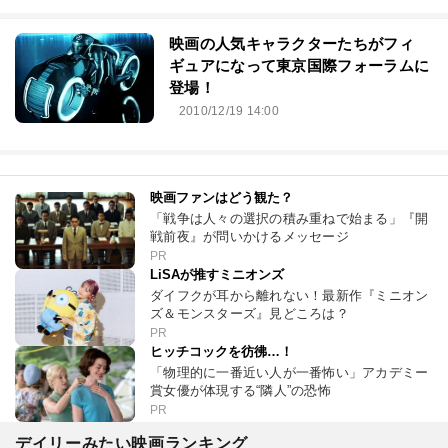
映画の人気キャラクターたちがフィ
ギュアになって東京国際フォーラムに
登場！
2010/12/19 14:00
映画ファンはどう観た？
「戦争は人々の選択の積み重ねで始まる」『開
戦前夜』が問いかけるメッセージ
PR
LiSAが推すミニオンズ
ダイフクが耳から離れない！最新作『ミニオン
ズ＆モンスターズ』見どころは？
PR
ヒッチコックを彷彿…！
「物理的に一番近い人が一番怖い」アカデミー
賞女優が体現する“隣人”の恐怖
PR
デイリーみたい映画ランキング