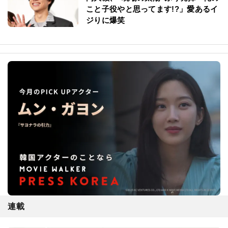
こと子役やと思ってます!?」愛あるイ
ジりに爆笑
連載