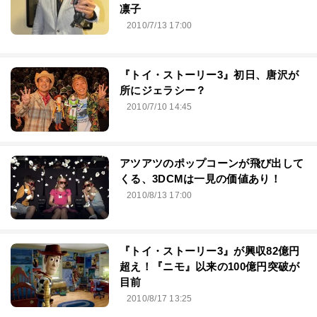
凛子
2010/7/13 17:00
『トイ・ストーリー3』初日、唐沢が
所にジェラシー？
2010/7/10 14:45
アツアツのポップコーンが飛び出して
くる、3DCMは一見の価値あり！
2010/8/13 17:00
『トイ・ストーリー3』が興収82億円
超え！『ニモ』以来の100億円突破が
目前
2010/8/17 13:25