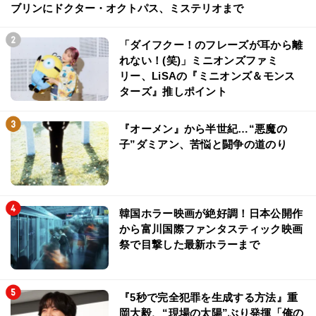
ブリンにドクター・オクトパス、ミステリオまで
「ダイフクー！のフレーズが耳から離
れない！(笑)」ミニオンズファミ
リー、LiSAの『ミニオンズ＆モンス
ターズ』推しポイント
『オーメン』から半世紀…“悪魔の
子”ダミアン、苦悩と闘争の道のり
韓国ホラー映画が絶好調！日本公開作
から富川国際ファンタスティック映画
祭で目撃した最新ホラーまで
『5秒で完全犯罪を生成する方法』重
岡大毅、“現場の太陽”ぶり発揮「俺の