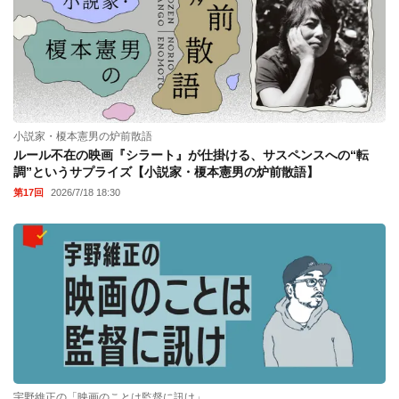
小説家・榎本憲男の炉前散語
ルール不在の映画『シラート』が仕掛ける、サスペンスへの“転
調”というサプライズ【小説家・榎本憲男の炉前散語】
第17回
2026/7/18 18:30
宇野維正の「映画のことは監督に訊け」