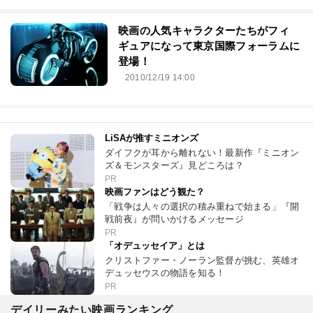
映画の人気キャラクターたちがフィ
ギュアになって東京国際フォーラムに
登場！
2010/12/19 14:00
LiSAが推すミニオンズ
ダイフクが耳から離れない！最新作『ミニオン
ズ＆モンスターズ』見どころは？
PR
映画ファンはどう観た？
「戦争は人々の選択の積み重ねで始まる」『開
戦前夜』が問いかけるメッセージ
PR
「オデュッセイア」とは
クリストファー・ノーラン監督が挑む、英雄オ
デュッセウスの物語を知る！
PR
デイリーみたい映画ランキング