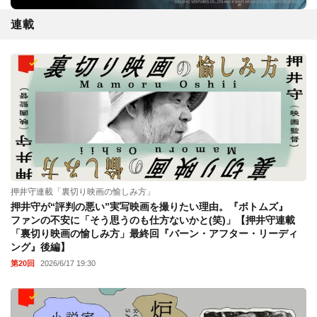
連載
押井守連載「裏切り映画の愉しみ方」
押井守が“評判の悪い”実写映画を撮りたい理由。『ボトムズ』
ファンの不安に「そう思うのも仕方ないかと(笑)」【押井守連載
「裏切り映画の愉しみ方」最終回『バーン・アフター・リーディ
ング』後編】
第20回
2026/6/17 19:30