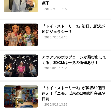
凛子
2010/7/13 17:00
『トイ・ストーリー3』初日、唐沢が
所にジェラシー？
2010/7/10 14:45
アツアツのポップコーンが飛び出して
くる、3DCMは一見の価値あり！
2010/8/13 17:00
『トイ・ストーリー3』が興収82億円
超え！『ニモ』以来の100億円突破が
目前
2010/8/17 13:25