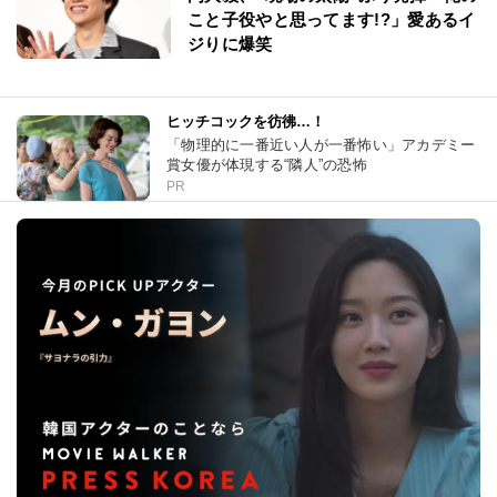
こと子役やと思ってます!?」愛あるイ
ジりに爆笑
ヒッチコックを彷彿…！
「物理的に一番近い人が一番怖い」アカデミー
賞女優が体現する“隣人”の恐怖
PR