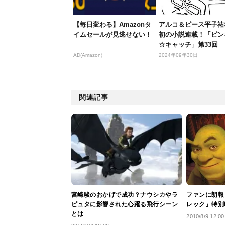
【毎日変わる】Amazonタ
アルコ＆ピース平子祐
イムセールが見逃せない！
初の小説連載！「ピン
☆キャッチ」第33回 
ルーツ
AD(Amazon)
2024年09年30日
関連記事
宮崎駿のおかげで成功？ナウシカやラ
ファンに朗報
ピュタに影響された心躍る飛行シーン
レック』特別
とは
2010/8/9 12:00