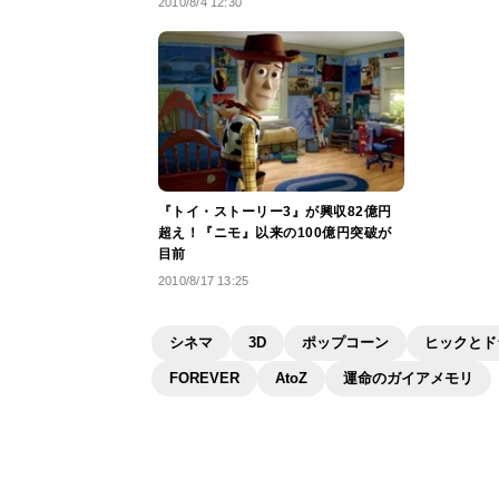
2010/8/4 12:30
『トイ・ストーリー3』が興収82億円
超え！『ニモ』以来の100億円突破が
目前
2010/8/17 13:25
シネマ
3D
ポップコーン
ヒックとド
FOREVER
AtoZ
運命のガイアメモリ