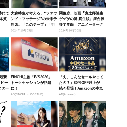
時代で
大森時生が考える、“ファウ
関俊彦、映画『鬼太郎誕生
本質
ンド・フッテージ”の未来予
ゲゲゲの謎 真生版』舞台挨
想図。「このテープ」「行
拶で笑顔「アニメーターさ
方不...
んと...
2024年10年05日
2024年10年05日
最新
FINCHI主催「IVS2026」
「え、こんなセールやって
 ビー
トークセッションが話題
たの？」80％OFF以上が
スター
に！
続々登場！Amazonの本気
が...
AD(FINCHI on GOETHE)
AD(Amazon)