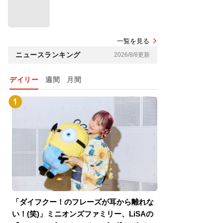
一覧を見る
ニュースランキング
2026/8/8更新
デイリー
週間
月間
「ダイフクー！のフレーズが耳から離れな
『スパイダーマン
い！(笑)」ミニオンズファミリー、LiSAの
介！グリーン・ゴ