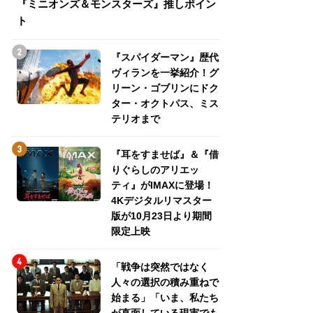
『ミニオンズ＆モンスターズ』推しポイン
トパス、ミステリ
ト
『スパイダーマン』歴代
ヴィランを一挙紹介！グ
リーン・ゴブリンにドク
ター・オクトパス、ミス
テリオまで
『耳をすませば』＆『借
りぐらしのアリエッ
ティ』がIMAXに登場！
4Kデジタルリマスター
版が10月23日より期間
限定上映
「戦争は突然ではなく
人々の選択の積み重ねで
始まる」「いま、私たち