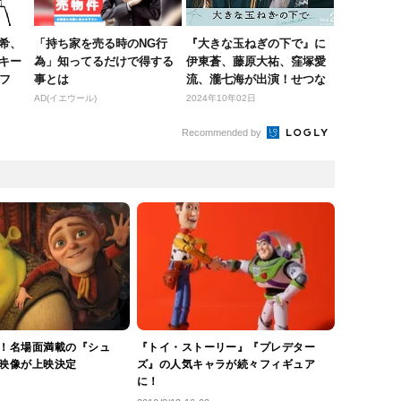
希、
「持ち家を売る時のNG行
『大きな玉ねぎの下で』に
キー
為」知ってるだけで得する
伊東蒼、藤原大祐、窪塚愛
フ
事とは
流、瀧七海が出演！せつな
い特別映...
AD(イエウール)
2024年10年02日
Recommended by
！名場面満載の『シュ
『トイ・ストーリー』『プレデター
映像が上映決定
ズ』の人気キャラが続々フィギュア
に！