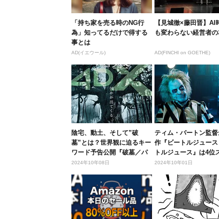
「持ち家を売る時のNG行
【見城徹×藤田晋】AI
為」知ってるだけで得する
も変わらない経営者の
事とは
AD(イエウール)
AD(FINCHI on GOETHE)
陰宅、動土、そして”破
ティム・バートン監督
墓”とは？世界観に迫るキー
作『ビートルジュース
ワード予告公開『破墓／パ
トルジュース』は4位
ミョ』4...
ト！...
2024年10年08日
2024年10年01日