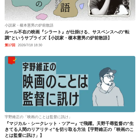
小説家・榎本憲男の炉前散語
ルール不在の映画『シラート』が仕掛ける、サスペンスへの“転
調”というサプライズ【小説家・榎本憲男の炉前散語】
第17回
2026/7/18 18:30
宇野維正の「映画のことは監督に訊け」
『マジカル・シークレット・ツアー』で飛躍。天野千尋監督の“生
きてる人間のリアリティ”を切り取る方法【宇野維正の「映画のこ
とは監督に訊け」】