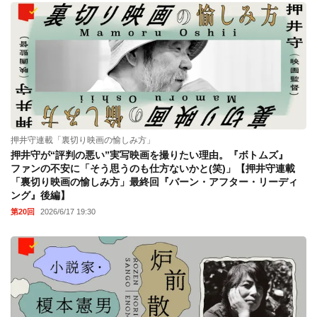
押井守連載「裏切り映画の愉しみ方」
押井守が“評判の悪い”実写映画を撮りたい理由。『ボトムズ』
ファンの不安に「そう思うのも仕方ないかと(笑)」【押井守連載
「裏切り映画の愉しみ方」最終回『バーン・アフター・リーディ
ング』後編】
第20回
2026/6/17 19:30