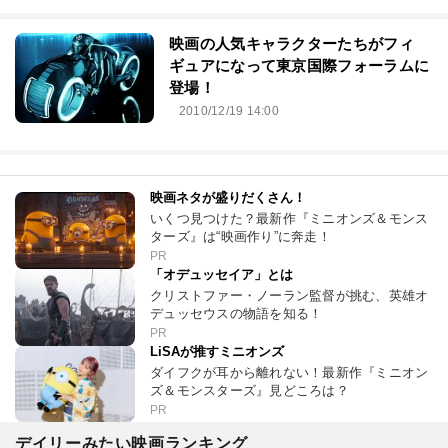
映画の人気キャラクターたちがフィ
ギュアになって東京国際フォーラムに
登場！
2010/12/19 14:00
映画ネタが盛りだくさん！
いくつ見つけた？最新作『ミニオンズ＆モンス
ターズ』は“映画作り”に奔走！
PR
「オデュッセイア」とは
クリストファー・ノーラン監督が挑む、英雄オ
デュッセウスの物語を知る！
PR
LiSAが推すミニオンズ
ダイフクが耳から離れない！最新作『ミニオン
ズ＆モンスターズ』見どころは？
PR
デイリーみたい映画ランキング