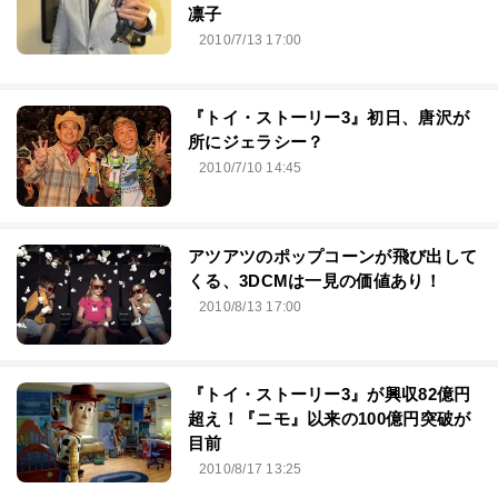
凛子
2010/7/13 17:00
『トイ・ストーリー3』初日、唐沢が
所にジェラシー？
2010/7/10 14:45
アツアツのポップコーンが飛び出して
くる、3DCMは一見の価値あり！
2010/8/13 17:00
『トイ・ストーリー3』が興収82億円
超え！『ニモ』以来の100億円突破が
目前
2010/8/17 13:25