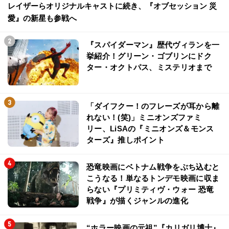
レイザーらオリジナルキャストに続き、『オブセッション 災
愛』の新星も参戦へ
『スパイダーマン』歴代ヴィランを一
挙紹介！グリーン・ゴブリンにドク
ター・オクトパス、ミステリオまで
「ダイフクー！のフレーズが耳から離
れない！(笑)」ミニオンズファミ
リー、LiSAの『ミニオンズ＆モンス
ターズ』推しポイント
恐竜映画にベトナム戦争をぶち込むと
こうなる！単なるトンデモ映画に収ま
らない『プリミティヴ・ウォー 恐竜
戦争』が描くジャンルの進化
“ホラー映画の元祖”『カリガリ博士』